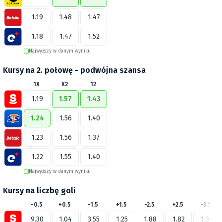
1.19
1.48
1.47
1.18
1.47
1.52
Najwyższy w danym wyniku
Kursy na 2. połowę - podwójna szansa
1X
X2
12
1.19
1.57
1.43
1.24
1.56
1.40
1.23
1.56
1.37
1.22
1.55
1.40
Najwyższy w danym wyniku
Kursy na liczbę goli
-0.5
+0.5
-1.5
+1.5
-2.5
+2.5
-3.5
9.30
1.04
3.55
1.25
1.88
1.82
1.34