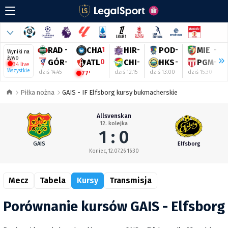
RAD
-
CHA
1
HIR
-
POD
-
MIE
-
Wyniki na
żywo
GÓR
-
ATL
0
CHI
-
HKS
-
PGM
-
34 live
Wszystkie
dziś 14:45
dziś 12:15
dziś 13:00
dziś 15:30
77'
Piłka nożna
GAIS - IF Elfsborg kursy bukmacherskie
Allsvenskan
12. kolejka
1 : 0
GAIS
Elfsborg
Koniec, 12.07.26 16:30
Mecz
Tabela
Kursy
Transmisja
Porównanie kursów GAIS - Elfsborg