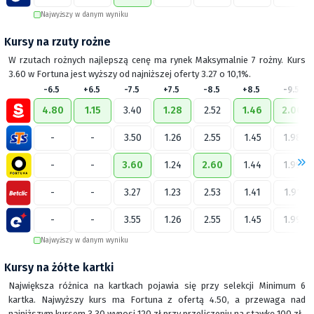
Najwyższy w danym wyniku
Kursy na rzuty rożne
W rzutach rożnych najlepszą cenę ma rynek Maksymalnie 7 rożny. Kurs
3.60 w Fortuna jest wyższy od najniższej oferty 3.27 o 10,1%.
-6.5
+6.5
-7.5
+7.5
-8.5
+8.5
-9.5
4.80
1.15
3.40
1.28
2.52
1.46
2.00
-
-
3.50
1.26
2.55
1.45
1.98
-
-
3.60
1.24
2.60
1.44
1.99
-
-
3.27
1.23
2.53
1.41
1.91
-
-
3.55
1.26
2.55
1.45
1.99
Najwyższy w danym wyniku
Kursy na żółte kartki
Największa różnica na kartkach pojawia się przy selekcji Minimum 6
kartka. Najwyższy kurs ma Fortuna z ofertą 4.50, a przewaga nad
najniższym kursem 3.30 wynosi 120 zł przy przeliczeniu na stawkę 100 zł.