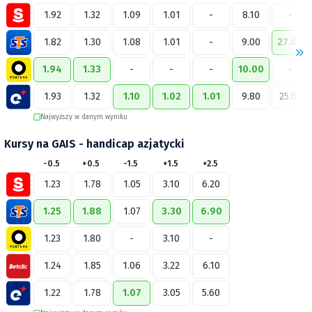
1.92
1.32
1.09
1.01
-
8.10
-
1.82
1.30
1.08
1.01
-
9.00
27.00
1.94
1.33
-
-
-
10.00
-
1.93
1.32
1.10
1.02
1.01
9.80
25.00
Najwyższy w danym wyniku
Kursy na GAIS - handicap azjatycki
-0.5
+0.5
-1.5
+1.5
+2.5
1.23
1.78
1.05
3.10
6.20
1.25
1.88
1.07
3.30
6.90
1.23
1.80
-
3.10
-
1.24
1.85
1.06
3.22
6.10
1.22
1.78
1.07
3.05
5.60