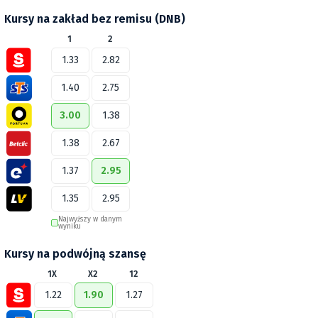
Kursy na zakład bez remisu (DNB)
1
2
1.33
2.82
1.40
2.75
3.00
1.38
1.38
2.67
1.37
2.95
1.35
2.95
Najwyższy w danym
wyniku
Kursy na podwójną szansę
1X
X2
12
1.22
1.90
1.27