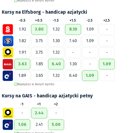
Najwyższy w danym wyniku
Kursy na Elfsborg - handicap azjatycki
-0.5
+0.5
-1.5
+1.5
-2.5
+2.5
1.92
3.80
1.32
8.10
1.09
-
1.82
3.75
1.30
7.40
1.09
-
1.91
3.75
1.32
-
-
-
3.63
1.85
6.40
1.30
-
1.09
1.89
3.65
1.32
6.40
1.09
-
Najwyższy w danym wyniku
Kursy na GAIS - handicap azjatycki pełny
-1
+1
+2
-
2.44
-
1.06
2.41
5.00