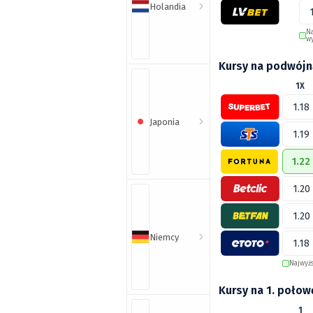
Holandia
N
w
Kursy na podwójn
1X
1.18
Japonia
1.19
1.22
1.20
1.20
Niemcy
1.18
Najwyż
Kursy na 1. połow
1