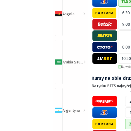
11.50
6.30
Angola
9.00
-
8.00
10.50
Arabia Saudyjska
Najwyż
Kursy na obie dru
Na rynku BTTS najwyżej 
Argentyna
2