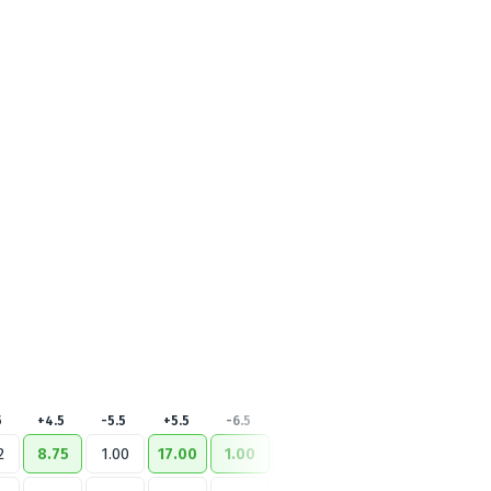
5
+4.5
-5.5
+5.5
-6.5
+6.5
2
8.75
1.00
17.00
1.00
30.00