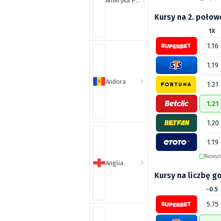
Ameryka Północna i Południowa
Kursy na 2. poło
1X
1.16
1.19
Andora
1.21
1.21
1.20
1.19
Najwyż
Anglia
Kursy na liczbę go
-0.5
5.75