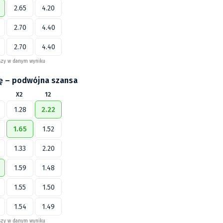
2.65
4.20
2.70
4.40
2.70
4.40
szy w danym wyniku
wę – podwójna szansa
X2
12
1.28
2.22
1.65
1.52
1.33
2.20
1.59
1.48
1.55
1.50
1.54
1.49
szy w danym wyniku