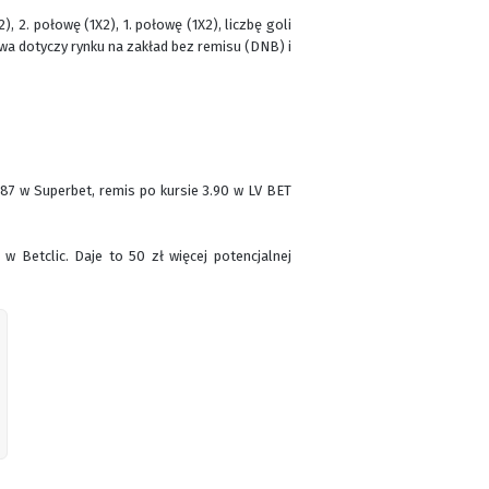
 2. połowę (1X2), 1. połowę (1X2), liczbę goli
wa dotyczy rynku na zakład bez remisu (DNB) i
1.87 w Superbet, remis po kursie 3.90 w LV BET
 Betclic. Daje to 50 zł więcej potencjalnej