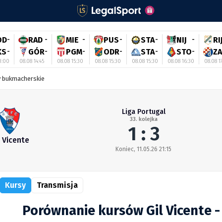
OD
-
RAD
-
MIE
-
PUS
-
STA
-
NIJ
-
RI
KS
-
GÓR
-
PGM
-
ODR
-
STA
-
STO
-
Z
3:00
08.08 14:45
08.08 15:30
08.08 15:30
08.08 15:30
08.08 16:30
08.08 1
sy bukmacherskie
Liga Portugal
33. kolejka
1 : 3
l Vicente
Koniec, 11.05.26 21:15
Kursy
Transmisja
Porównanie kursów Gil Vicente -