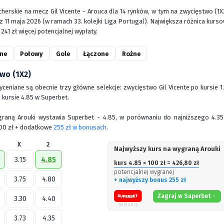
rskie na mecz Gil Vicente - Arouca dla 14 rynków, w tym na zwycięstwo (1X2),
 11 maja 2026 (w ramach 33. kolejki Liga Portugal). Największa różnica kurso
241 zł więcej potencjalnej wypłaty.
ne
Połowy
Gole
Łączone
Rożne
wo (1X2)
wyceniane są obecnie trzy główne selekcje: zwycięstwo Gil Vicente po kursie 
 kursie 4.85 w Superbet.
raną Arouki wystawia Superbet - 4.85, w porównaniu do najniższego 4.35 w
100 zł + dodatkowe
255 zł w bonusach
.
X
2
Najwyższy kurs na wygraną Arouki
3.15
4.85
kurs 4.85 × 100 zł = 426,80 zł
potencjalnej wygranej
3.75
4.80
+ najwyższy bonus 255 zł
Zagraj w Superbet
3.30
4.40
Reklama
3.73
4.35