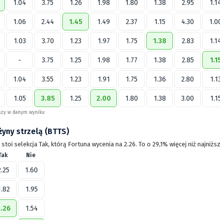
1.04
3.75
1.26
1.98
1.80
1.38
2.95
1.1
1.06
2.44
1.45
1.49
2.37
1.15
4.30
1.0
1.03
3.70
1.23
1.97
1.75
1.38
2.83
1.1
-
3.75
1.25
1.98
1.77
1.38
2.85
1.1
1.04
3.55
1.23
1.91
1.75
1.36
2.80
1.1
1.05
3.85
1.25
2.00
1.80
1.38
3.00
1.1
szy w danym wyniku
żyny strzelą (BTTS)
stoi selekcja Tak, którą Fortuna wycenia na 2.26. To o 29,1% więcej niż najniżs
Tak
Nie
2.25
1.60
1.82
1.95
.26
1.54