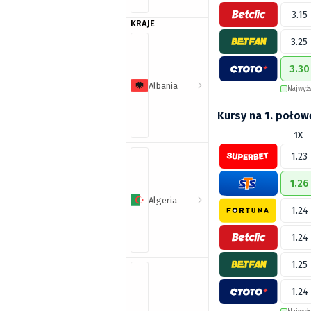
3.15
KRAJE
3.25
3.30
Albania
Najwyż
Kursy na 1. poło
1X
1.23
1.26
Algeria
1.24
1.24
1.25
1.24