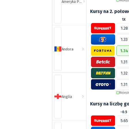
Najwyż
Ameryka Północna i Południowa
Kursy na 2. poło
1X
1.28
1.33
Andora
1.34
1.31
1.32
1.31
Najwyż
Anglia
Kursy na liczbę go
-0.5
5.65