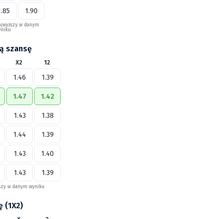
1.85
1.90
ajwyższy w danym
yniku
ą szansę
X2
12
1.46
1.39
1.47
1.42
1.43
1.38
1.44
1.39
1.43
1.40
1.43
1.39
szy w danym wyniku
ę (1X2)