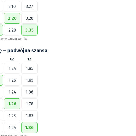
2.10
3.27
2.20
3.20
2.20
3.35
szy w danym wyniku
wę – podwójna szansa
X2
12
1.24
1.85
1.26
1.85
1.24
1.86
1.26
1.78
1.23
1.83
1.24
1.86