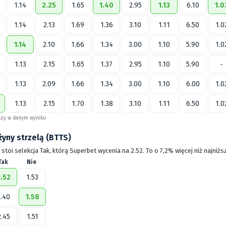
1.14
2.25
1.65
1.40
2.95
1.13
6.10
1.0
1.14
2.13
1.69
1.36
3.10
1.11
6.50
1.0
1.14
2.10
1.66
1.34
3.00
1.10
5.90
1.0
1.13
2.15
1.65
1.37
2.95
1.10
5.90
-
1.13
2.09
1.66
1.34
3.00
1.10
6.00
1.0
1.13
2.15
1.70
1.38
3.10
1.11
6.50
1.0
szy w danym wyniku
żyny strzelą (BTTS)
stoi selekcja Tak, którą Superbet wycenia na 2.52. To o 7,2% więcej niż najniż
Tak
Nie
.52
1.53
2.40
1.58
2.45
1.51