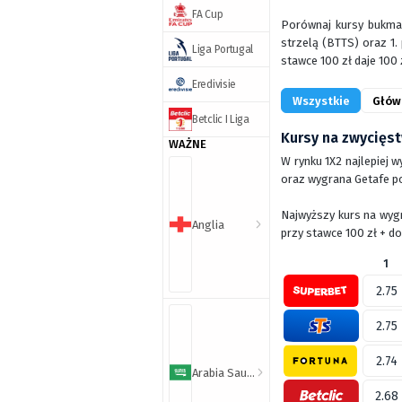
FA Cup
Porównaj kursy bukmac
strzelą (BTTS) oraz 1. 
Liga Portugal
stawce 100 zł daje 100 
Eredivisie
Wszystkie
Głów
Betclic I Liga
Kursy na zwycięst
WAŻNE
W rynku 1X2 najlepiej 
oraz wygrana Getafe po
Najwyższy kurs na wygr
Anglia
przy stawce 100 zł + 
1
2.75
2.75
2.74
Arabia Saudyjska
2.68