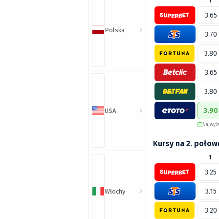
1
3.65
Polska
3.70
3.80
3.65
3.80
3.90
USA
Najwyż
Kursy na 2. połow
1
3.25
3.15
Włochy
3.20