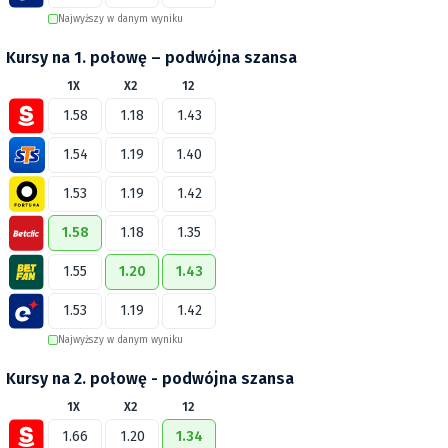
Najwyższy w danym wyniku
Kursy na 1. połowę – podwójna szansa
1X
X2
12
1.58
1.18
1.43
1.54
1.19
1.40
1.53
1.19
1.42
1.58
1.18
1.35
1.55
1.20
1.43
1.53
1.19
1.42
Najwyższy w danym wyniku
Kursy na 2. połowę - podwójna szansa
1X
X2
12
1.66
1.20
1.34