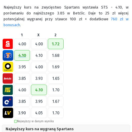
Najwyższy kurs na zwycięstwo Spartans wystawia STS - 4.10, w
porównaniu do najniższego 3.85 w Betclic. Daje to 25 zł więcej
potencjalnej wygranej przy stawce 100 zł + dodatkowe
760 zł w
bonusach
.
1
X
2
4.00
4.00
1.72
4.10
4.10
1.68
3.95
4.00
1.69
3.85
3.93
1.65
4.00
4.10
1.70
3.85
3.95
1.67
3.90
4.05
1.70
Najwyższy w danym wyniku
Najwyższy kurs na wygraną Spartans