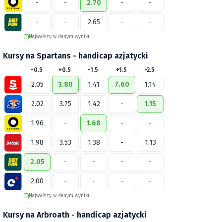
-
-
2.70
-
-
-
-
2.65
-
-
Najwyższy w danym wyniku
Kursy na Spartans - handicap azjatycki
-0.5
+0.5
-1.5
+1.5
-2.5
2.05
3.80
1.41
7.60
1.14
2.02
3.75
1.42
-
1.15
1.96
-
1.68
-
-
1.98
3.53
1.38
-
1.13
2.05
-
-
-
-
2.00
-
-
-
-
Najwyższy w danym wyniku
Kursy na Arbroath - handicap azjatycki