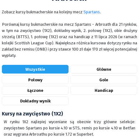
Zobacz kursy bukmacherskie na kolejny mecz
Spartans
.
Porównaj kursy bukmacherskie na mecz Spartans - Arbroath dla 21 rynków,
w tym na zwycięstwo (1X2), dokładny wynik, 2. połowę (1X2), obie drużyny
strzelą (BTTS), 1. połowę (1X2) oraz na handicap z 11 lipca 2026 (w ramach
kolejki Scottish League Cup). Największa różnica kursowa dotyczy rynku na
zakład bez remisu (DNB) i przy stawce 100 zł daje 170 zł więcej potencjalnej
wypłaty.
Wszystkie
Główne
Połowy
Gole
Łączone
Handicap
Dokładny wynik
Kursy na zwycięstwo (1X2)
W rynku 1X2 najlepiej wyceniane są obecnie trzy główne selekcje:
zwycięstwo Spartans po kursie 4.10 w STS, remis po kursie 4.10 w Betfan
oraz wygrana Arbroathu po kursie 1.72 w Superbet.