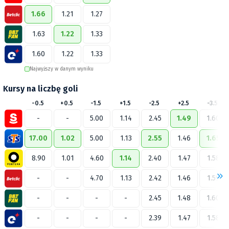
1.66
1.21
1.27
1.63
1.22
1.33
1.60
1.22
1.33
Najwyższy w danym wyniku
Kursy na liczbę goli
-0.5
+0.5
-1.5
+1.5
-2.5
+2.5
-3.5
-
-
5.00
1.14
2.45
1.49
1.60
17.00
1.02
5.00
1.13
2.55
1.46
1.65
8.90
1.01
4.60
1.14
2.40
1.47
1.58
-
-
4.70
1.13
2.42
1.46
1.59
-
-
-
-
2.45
1.48
1.60
-
-
-
-
2.39
1.47
1.58