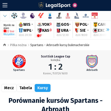
WIS
-
YOK
0
GOS
-
POL
-
CAM
-
Wyniki na
żywo
WPŁ
-
KAS
0
URA
-
SIE
-
EXC
-
22 live
Wszystkie
dziś 20:30
dziś 12:30
dziś 18:00
dziś 20:00
1'
Piłka nożna
Spartans - Arbroath kursy bukmacherskie
Scottish League Cup
kolejka
1 : 2
Spartans
Arbroath
Koniec, 11.07.26 16:00
Mecz
Tabela
Kursy
Porównanie kursów Spartans -
Arbroath