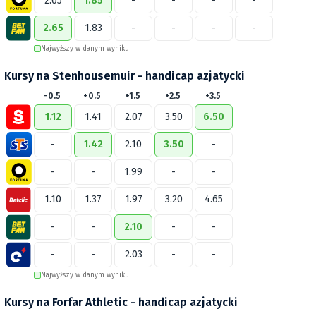
2.65
1.85
-
-
-
-
2.65
1.83
-
-
-
-
Najwyższy w danym wyniku
Kursy na Stenhousemuir - handicap azjatycki
-0.5
+0.5
+1.5
+2.5
+3.5
1.12
1.41
2.07
3.50
6.50
-
1.42
2.10
3.50
-
-
-
1.99
-
-
1.10
1.37
1.97
3.20
4.65
-
-
2.10
-
-
-
-
2.03
-
-
Najwyższy w danym wyniku
Kursy na Forfar Athletic - handicap azjatycki