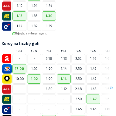
1.12
1.91
1.24
1.15
1.85
1.30
1.14
1.82
1.29
Najwyższy w danym wyniku
Kursy na liczbę goli
-0.5
+0.5
-1.5
+1.5
-2.5
+2.5
-3.5
-
-
5.10
1.13
2.52
1.46
1.62
17.00
1.02
4.90
1.14
2.50
1.47
1.62
10.00
1.02
4.90
1.14
2.50
1.47
1.62
-
-
4.80
1.12
2.48
1.43
1.61
-
-
-
-
2.50
1.47
1.62
-
-
-
-
2.45
1.45
1.60