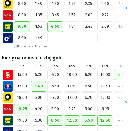
8.60
1.49
4.30
1.76
2.35
2.60
1.81
8.00
1.35
3.45
1.57
2.03
2.22
-
9.20
1.53
4.50
1.81
2.43
2.69
1.86
8.60
1.49
-
-
-
-
-
Najwyższy w danym wyniku
Kursy na remis i liczbę goli
-1.5
+1.5
-2.5
+2.5
-3.5
+3.5
-4.5
15.00
5.30
6.20
10.00
6.20
10.00
4.75
17.00
5.40
6.50
12.50
6.50
12.50
4.70
18.00
5.00
6.20
12.00
6.20
12.00
4.50
19.25
4.20
5.00
9.25
5.00
9.25
-
19.00
5.30
6.50
12.50
6.50
12.50
4.70