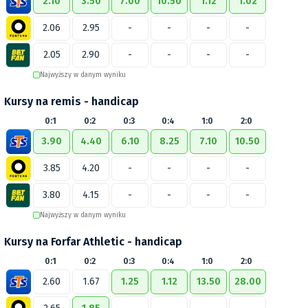
2.10
3.50
7.00
10.50
1.12
1.02
2.06
2.95
-
-
-
-
2.05
2.90
-
-
-
-
Najwyższy w danym wyniku
Kursy na remis - handicap
0:1
0:2
0:3
0:4
1:0
2:0
3.90
4.40
6.10
8.25
7.10
10.50
3.85
4.20
-
-
-
-
3.80
4.15
-
-
-
-
Najwyższy w danym wyniku
Kursy na Forfar Athletic - handicap
0:1
0:2
0:3
0:4
1:0
2:0
2.60
1.67
1.25
1.12
13.50
28.00