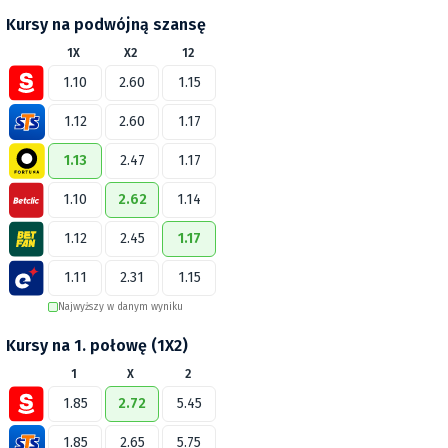
Kursy na podwójną szansę
1X
X2
12
1.10
2.60
1.15
1.12
2.60
1.17
1.13
2.47
1.17
1.10
2.62
1.14
1.12
2.45
1.17
1.11
2.31
1.15
Najwyższy w danym wyniku
Kursy na 1. połowę (1X2)
1
X
2
1.85
2.72
5.45
1.85
2.65
5.75