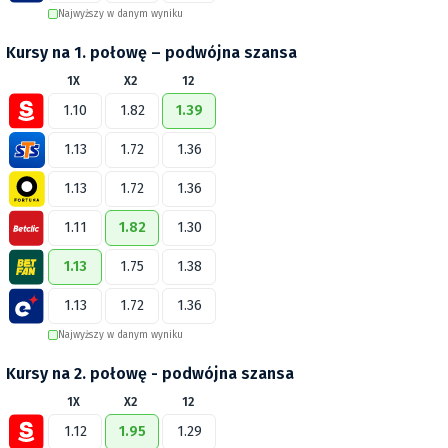
Najwyższy w danym wyniku
Kursy na 1. połowę – podwójna szansa
1X
X2
12
1.10
1.82
1.39
1.13
1.72
1.36
1.13
1.72
1.36
1.11
1.82
1.30
1.13
1.75
1.38
1.13
1.72
1.36
Najwyższy w danym wyniku
Kursy na 2. połowę - podwójna szansa
1X
X2
12
1.12
1.95
1.29