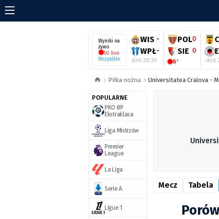
WIS
-
POL
0
Wyniki na
żywo
WPŁ
-
SIE
0
50 live
Wszystkie
dziś 20:30
dziś 
6'
Piłka nożna
Universitatea Craiova - 
POPULARNE
PKO BP
Ekstraklasa
Liga Mistrzów
Univers
Premier
League
La Liga
Mecz
Tabela
Serie A
Porówn
Ligue 1