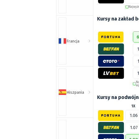
Najwyż
Kursy na zakład 
6
Francja
N
w
Hiszpania
Kursy na podwójn
1X
1.06
1.07