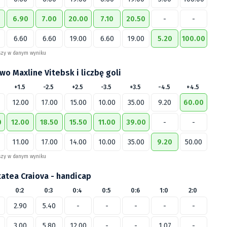
0
6.90
7.00
20.00
7.10
20.50
-
-
6.60
6.60
19.00
6.60
19.00
5.20
100.00
szy w danym wyniku
wo Maxline Vitebsk i liczbę goli
+1.5
-2.5
+2.5
-3.5
+3.5
-4.5
+4.5
12.00
17.00
15.00
10.00
35.00
9.20
60.00
0
12.00
18.50
15.50
11.00
39.00
-
-
11.00
17.00
14.00
10.00
35.00
9.20
50.00
szy w danym wyniku
tatea Craiova - handicap
0:2
0:3
0:4
0:5
0:6
1:0
2:0
2.90
5.40
-
-
-
-
-
3.00
5.80
12.00
-
-
1.07
-