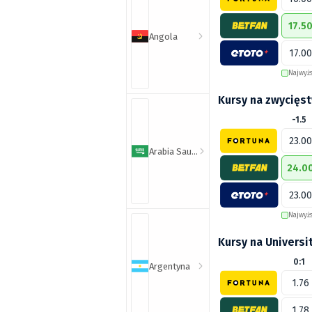
17.5
Angola
17.00
Najwyż
Kursy na zwycięst
-1.5
23.00
Arabia Saudyjska
24.0
23.00
Najwyż
Kursy na Universi
0:1
Argentyna
1.76
1.78