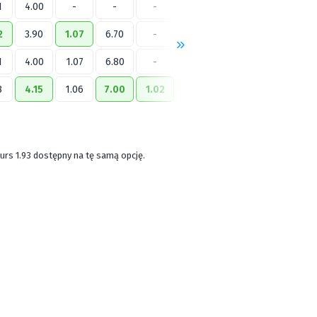
1
4.00
-
-
-
-
2
3.90
1.07
6.70
-
-
1
4.00
1.07
6.80
-
-
8
4.15
1.06
7.00
1.02
10.00
 kurs 1.93 dostępny na tę samą opcję.