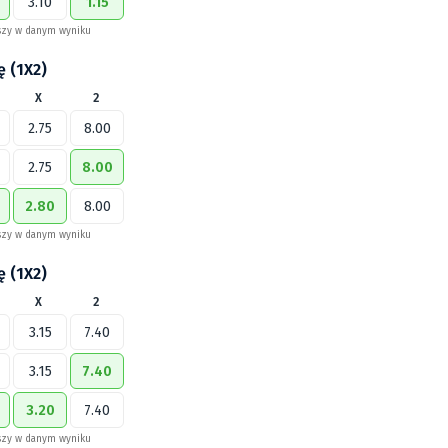
3.10
1.15
szy w danym wyniku
ę (1X2)
X
2
2.75
8.00
2.75
8.00
2.80
8.00
szy w danym wyniku
ę (1X2)
X
2
3.15
7.40
3.15
7.40
3.20
7.40
szy w danym wyniku