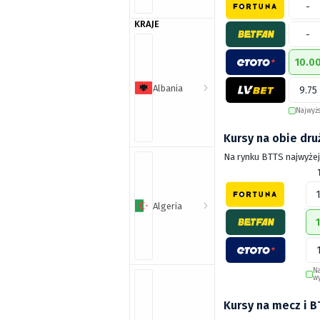
-
KRAJE
-
10.0
Albania
9.75
Najwyż
Kursy na obie dru
Na rynku BTTS najwyżej 
Algeria
N
w
Kursy na mecz i 