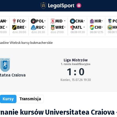
CAM
-
FCO
-
POL
-
MID
-
CHA
-
HIR
-
P
EXC
-
BRE
-
RUC
-
WRE
-
ATL
-
CHI
-
H
20:00
dziś 20:00
dziś 20:30
dziś 21:00
08.08 01:30
08.08 12:15
08.08 1
Maxline Vitebsk kursy bukmacherskie
Liga Mistrzów
1. runda kwalifikacyjna
1 : 0
itatea Craiova
Koniec, 15.07.26 19:30
Kursy
Transmisja
anie kursów Universitatea Craiova 