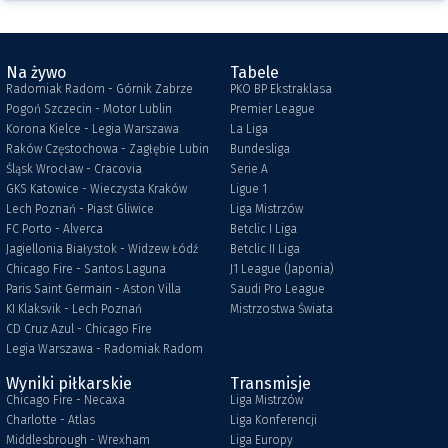
Na żywo
Tabele
Radomiak Radom - Górnik Zabrze
PKO BP Ekstraklasa
Pogoń Szczecin - Motor Lublin
Premier League
Korona Kielce - Legia Warszawa
La Liga
Raków Częstochowa - Zagłębie Lubin
Bundesliga
Śląsk Wrocław - Cracovia
Serie A
GKS Katowice - Wieczysta Kraków
Ligue 1
Lech Poznań - Piast Gliwice
Liga Mistrzów
FC Porto - Alverca
Betclic I Liga
Jagiellonia Białystok - Widzew Łódź
Betclic II Liga
Chicago Fire - Santos Laguna
J1 League (Japonia)
Paris Saint Germain - Aston Villa
Saudi Pro League
KI Klaksvik - Lech Poznań
Mistrzostwa Świata
CD Cruz Azul - Chicago Fire
Legia Warszawa - Radomiak Radom
Wyniki piłkarskie
Transmisje
Chicago Fire - Necaxa
Liga Mistrzów
Charlotte - Atlas
Liga Konferencji
Middlesbrough - Wrexham
Liga Europy