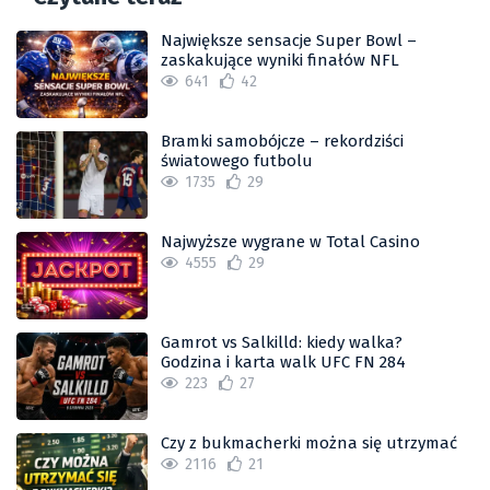
Największe sensacje Super Bowl –
zaskakujące wyniki finałów NFL
641
42
Bramki samobójcze – rekordziści
światowego futbolu
1735
29
Najwyższe wygrane w Total Casino
4555
29
Gamrot vs Salkilld: kiedy walka?
Godzina i karta walk UFC FN 284
223
27
Czy z bukmacherki można się utrzymać
2116
21