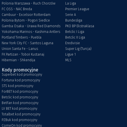
Polonia Warszawa - Ruch Chorzów
La Liga
FC OSS - NAC Breda
Premier League
Cambuur - Excelsior Rotterdam
Serie A
Polonia Bytom - Pogoń Siedlce
Bundesliga
Gamba Osaka - Urawa Red Diamonds
PKO BP Ekstraklasa
Yokohama Marinos - Kashima Antlers
Betclic I Liga
Portland Timbers - Puebla
Betclic II Liga
New York City FC - Santos Laguna
Eredivisie
Union Santa Fe - Lanus
Super Lig (Turcja)
FK Partizan - Toboł Kustanaj
Ligue 1
Hibernian - Shkendija
MLS
Kody promocyjne
Superbet kod promocyjny
Fortuna kod promocyjny
STS kod promocyjny
ForBET kod promocyjny
Betclic kod promocyjny
BetFan kod promocyjny
LV BET kod promocyjny
Totalbet kod promocyjny
PZBuk kod promocyjny
ComeOn kod promocyjny