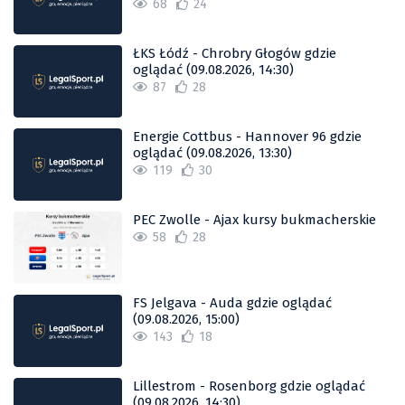
68
24
ŁKS Łódź - Chrobry Głogów gdzie
oglądać (09.08.2026, 14:30)
87
28
Energie Cottbus - Hannover 96 gdzie
oglądać (09.08.2026, 13:30)
119
30
PEC Zwolle - Ajax kursy bukmacherskie
58
28
FS Jelgava - Auda gdzie oglądać
(09.08.2026, 15:00)
143
18
Lillestrom - Rosenborg gdzie oglądać
(09.08.2026, 14:30)