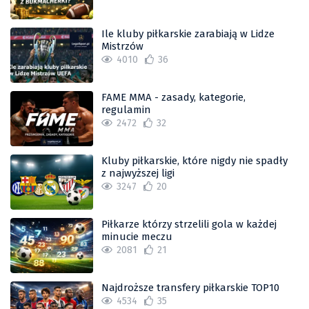
Ile kluby piłkarskie zarabiają w Lidze
Mistrzów
4010
36
FAME MMA - zasady, kategorie,
regulamin
2472
32
Kluby piłkarskie, które nigdy nie spadły
z najwyższej ligi
3247
20
Piłkarze którzy strzelili gola w każdej
minucie meczu
2081
21
Najdroższe transfery piłkarskie TOP10
4534
35