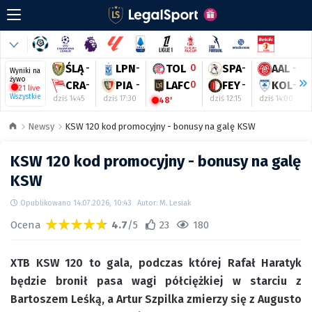
ŚLĄ
-
LPN
-
TOL
0
SPA
-
AAL
-
Wyniki na
żywo
CRA
-
PIA
-
LAFC
0
FEY
-
KOL
-
21 live
Wszystkie
dziś 14:45
dziś 17:30
dziś 12:15
dziś 14:00
48'
Newsy
KSW 120 kod promocyjny - bonusy na galę KSW
KSW 120 kod promocyjny - bonusy na galę
KSW
Opublikowano 14.07.2026, 10:43
Autor: M. Lesiak
Ocena
4.7
/5
23
180
XTB KSW 120 to gala, podczas której Rafał Haratyk
będzie bronił pasa wagi półciężkiej w starciu z
Bartoszem Leśką, a Artur Szpilka zmierzy się z Augusto