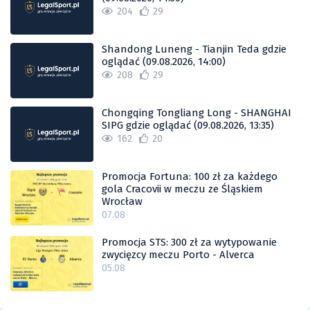
204
29
Shandong Luneng - Tianjin Teda gdzie
oglądać (09.08.2026, 14:00)
208
29
Chongqing Tongliang Long - SHANGHAI
SIPG gdzie oglądać (09.08.2026, 13:35)
162
20
Promocja Fortuna: 100 zł za każdego
gola Cracovii w meczu ze Śląskiem
Wrocław
07.08
Promocja STS: 300 zł za wytypowanie
zwycięzcy meczu Porto - Alverca
05.08