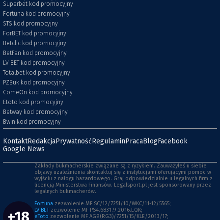
Superbet kod promocyjny
Fortuna kod promocyjny
STS kod promocyjny
ForBET kod promocyjny
Betclic kod promocyjny
BetFan kod promocyjny
LV BET kod promocyjny
Totalbet kod promocyjny
PZBuk kod promocyjny
ComeOn kod promocyjny
Etoto kod promocyjny
Betway kod promocyjny
Bwin kod promocyjny
Kontakt
Redakcja
Prywatność
Regulamin
Praca
Blog
Facebook
Google News
Zakłady bukmacherskie związane są z ryzykiem. Zauważyłeś u siebie
objawy uzależnienia skontaktuj się z instytucjami oferującymi pomoc w
wyjściu z nałogu hazardowego. Graj odpowiedzialnie u legalnych firm z
licencją Ministerstwa Finansów. Legalsport.pl jest sponsorowany przez
legalnych bukmacherów.
Fortuna
zezwolenie MF SC/12/7251/10/WKC/11-12/5565;
LV BET
zezwolenie MF PS4.6831.9.2016.EQK;
+18
eToto
zezwolenie MF AG9(RG3)/7251/15/KLE/2013/17;