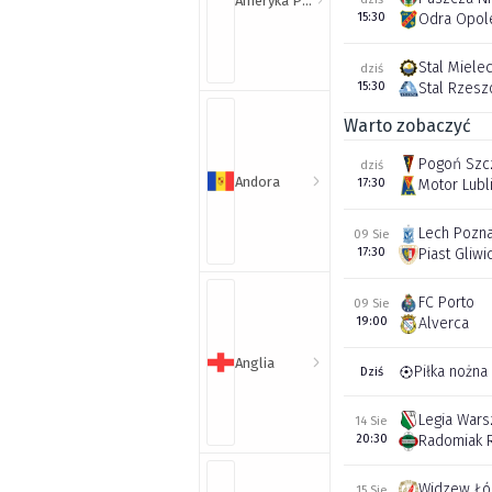
Ameryka Północna i Południowa
15:30
Odra Opol
Stal Miele
dziś
15:30
Stal Rzes
Warto zobaczyć
Pogoń Szc
dziś
Andora
17:30
Motor Lubl
Lech Pozn
09 Sie
17:30
Piast Gliwi
FC Porto
09 Sie
19:00
Alverca
Anglia
Piłka nożna
Dziś
Legia War
14 Sie
20:30
Radomiak 
Widzew Łó
15 Sie