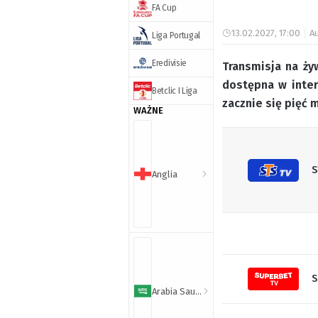
FA Cup
13.02.2027, 17:00
Au
Liga Portugal
Eredivisie
Transmisja na ży
dostępna w inter
Betclic I Liga
zacznie się pięć 
WAŻNE
S
Anglia
S
Arabia Saudyjska