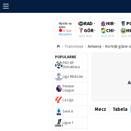
RAD
-
HIR
-
P
Wyniki na
żywo
GÓR
-
CHI
-
H
32 live
Wszystkie
dziś 14:45
dziś 12:15
dziś 1
Transmisje
Antwerp - Kortrijk gdzie 
POPULARNE
PKO BP
Ekstraklasa
Liga Mistrzów
A
Premier
League
La Liga
Mecz
Tabela
Serie A
Ligue 1