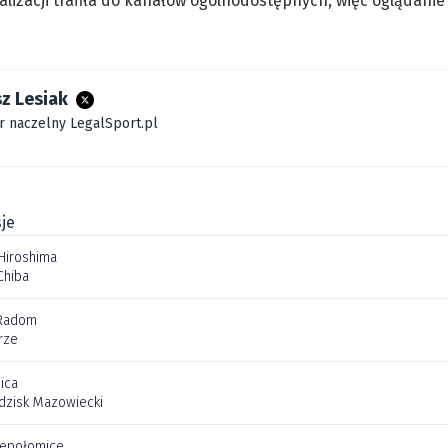
walizacji trafiła do kanałów ogólnodostępnych, więc oglądan
z Lesiak
r naczelny LegalSport.pl
je
Hiroshima
Chiba
Radom
rze
ica
dzisk Mazowiecki
iepołomice