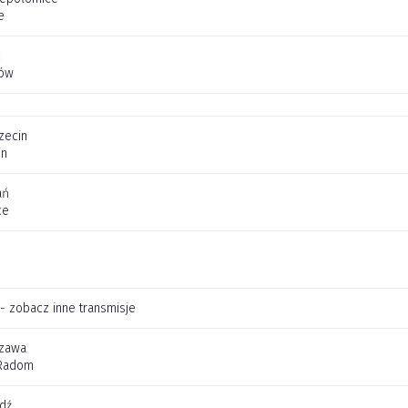
e
c
zów
zecin
in
ań
ce
 - zobacz inne transmisje
szawa
Radom
dź