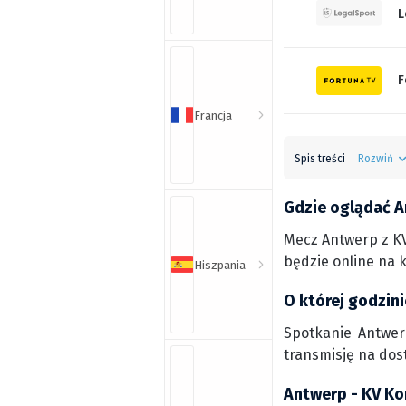
L
F
Francja
Spis treści
Rozwiń
Gdzie oglądać An
Mecz Antwerp z KV
będzie online na 
Hiszpania
O której godzini
Spotkanie Antwerp
transmisję na dos
Antwerp - KV Ko