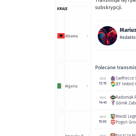
Transmisja tej ry
subskrypcji.
KRAJE
Marius
Albania
Redakto
Polecane transmis
Sanfrecce 
dziś
12:15
JEF United 
Algeria
Radomiak 
dziś
14:45
Górnik Zab
Miedź Legn
dziś
15:30
Pogoń Gro
Puszcza N
dziś