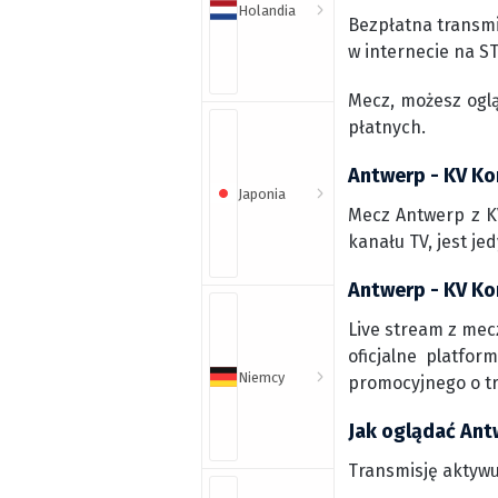
Holandia
Bezpłatna transmi
w internecie na ST
Mecz, możesz ogl
płatnych.
Antwerp - KV Kor
Japonia
Mecz Antwerp z KV
kanału TV, jest j
Antwerp - KV Kor
Live stream z mec
oficjalne platfo
Niemcy
promocyjnego o t
Jak oglądać Antw
Transmisję aktywu