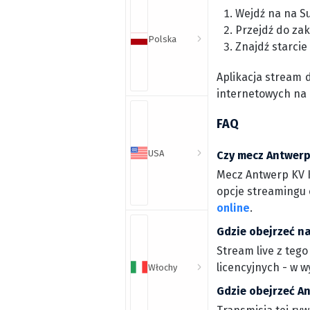
Wejdź na na S
Przejdź do zak
Polska
Znajdź starcie
Aplikacja stream 
internetowych na
FAQ
USA
Czy mecz Antwerpii
Mecz Antwerp KV Ko
opcje streamingu o
online
.
Gdzie obejrzeć na
Stream live z tego
licencyjnych - w 
Włochy
Gdzie obejrzeć An