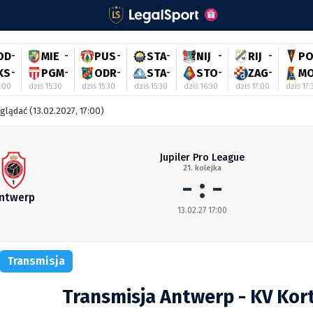
OD
-
MIE
-
PUS
-
STA
-
NIJ
-
RIJ
-
P
KS
-
PGM
-
ODR
-
STA
-
STO
-
ZAG
-
M
3:00
dziś 15:30
dziś 15:30
dziś 15:30
dziś 16:30
dziś 17:00
dziś 17:
oglądać (13.02.2027, 17:00)
Jupiler Pro League
21. kolejka
- : -
ntwerp
13.02.27 17:00
Transmisja
Transmisja Antwerp - KV Kort