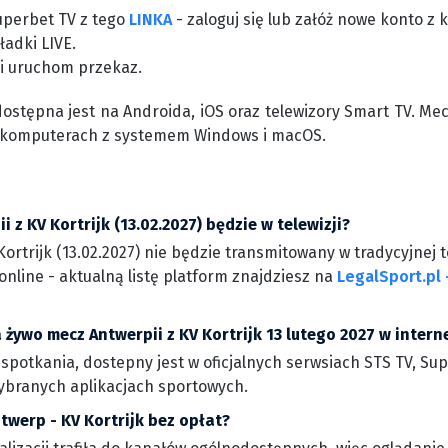
uperbet TV z tego
LINKA
- zaloguj się lub załóż nowe konto 
ładki LIVE.
 i uruchom przekaz.
dostępna jest na Androida, iOS oraz telewizory Smart TV. Me
 komputerach z systemem Windows i macOS.
 z KV Kortrijk (13.02.2027) będzie w telewizji?
rtrijk (13.02.2027) nie będzie transmitowany w tradycyjnej t
nline - aktualną listę platform znajdziesz na
LegalSport.pl 
 żywo mecz Antwerpii z KV Kortrijk 13 lutego 2027 w intern
 spotkania, dostepny jest w oficjalnych serwsiach STS TV, Su
wybranych aplikacjach sportowych.
twerp - KV Kortrijk bez opłat?