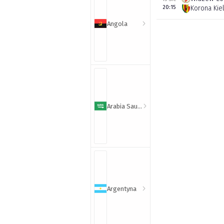
20:15
Korona Kie
Angola
Arabia Saudyjska
Argentyna