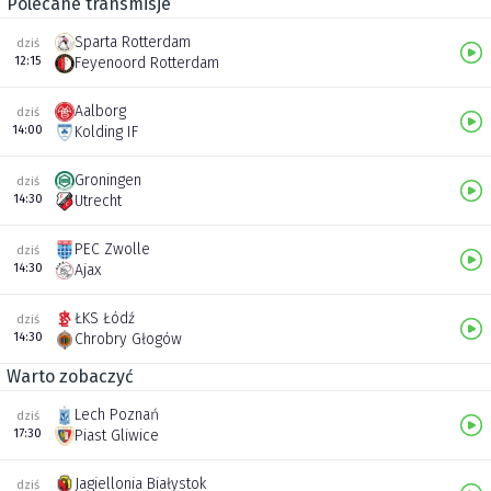
Polecane transmisje
Sparta Rotterdam
dziś
12:15
Feyenoord Rotterdam
Aalborg
dziś
14:00
Kolding IF
Groningen
dziś
14:30
Utrecht
PEC Zwolle
dziś
14:30
Ajax
ŁKS Łódź
dziś
14:30
Chrobry Głogów
Warto zobaczyć
Lech Poznań
dziś
17:30
Piast Gliwice
Jagiellonia Białystok
dziś