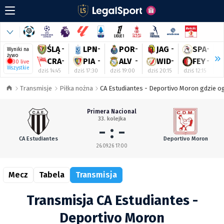
ŚLĄ
-
LPN
-
POR
-
JAG
-
SPA
-
Wyniki na
żywo
CRA
-
PIA
-
ALV
-
WID
-
FEY
-
30 live
Wszystkie
dziś 14:45
dziś 17:30
dziś 19:00
dziś 20:15
dziś 12:15
dz
Transmisje
Piłka nożna
CA Estudiantes - Deportivo Moron gdzie og
Primera Nacional
33. kolejka
- : -
CA Estudiantes
Deportivo Moron
26.09.26 17:00
Mecz
Tabela
Transmisja
Transmisja CA Estudiantes -
Deportivo Moron