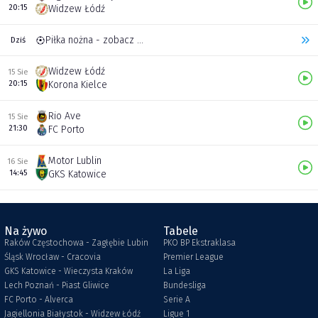
20:15
Widzew Łódź
Piłka nożna - zobacz inne transmisje
Dziś
Widzew Łódź
15 Sie
20:15
Korona Kielce
Rio Ave
15 Sie
21:30
FC Porto
Motor Lublin
16 Sie
14:45
GKS Katowice
Na żywo
Tabele
Raków Częstochowa - Zagłębie Lubin
PKO BP Ekstraklasa
Śląsk Wrocław - Cracovia
Premier League
GKS Katowice - Wieczysta Kraków
La Liga
Lech Poznań - Piast Gliwice
Bundesliga
FC Porto - Alverca
Serie A
Jagiellonia Białystok - Widzew Łódź
Ligue 1