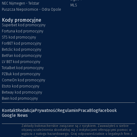
NEC Nijmegen - Telstar
MLS
Puszcza Niepołomice - Odra Opole
Kody promocyjne
Superbet kod promocyjny
Fortuna kod promocyjny
STS kod promocyjny
ForBET kod promocyjny
Betclic kod promocyjny
BetFan kod promocyjny
LV BET kod promocyjny
Totalbet kod promocyjny
PZBuk kod promocyjny
ComeOn kod promocyjny
Etoto kod promocyjny
Betway kod promocyjny
Bwin kod promocyjny
Kontakt
Redakcja
Prywatność
Regulamin
Praca
Blog
Facebook
Google News
Zakłady bukmacherskie związane są z ryzykiem. Zauważyłeś u siebie
objawy uzależnienia skontaktuj się z instytucjami oferującymi pomoc w
wyjściu z nałogu hazardowego. Graj odpowiedzialnie u legalnych firm z