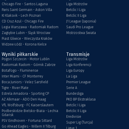
Chicago Fire - Santos Laguna
Liga Mistrzów
Paris Saint Germain - Aston Villa
Betclic I Liga
KI Klaksvik - Lech Poznań
Betclic II Liga
CD Cruz Azul - Chicago Fire
J1 League (Japonia)
Legia Warszawa - Radomiak Radom
Saudi Pro League
Zagłębie Lubin - Śląsk Wrocław
Mistrzostwa Świata
Piast Gliwice - Wieczysta Kraków
Widzew Łódź - Korona Kielce
Wyniki piłkarskie
Transmisje
Pogoń Szczecin - Motor Lublin
Liga Mistrzów
Radomiak Radom - Górnik Zabrze
Liga Konferencji
Botafogo - Fluminense
Liga Europy
Inter Miami - CF Monterrey
La Liga
Boca Juniors - Velez Sarsfield
Premier League
Tigre - River Plate
Serie A
Estrela Amadora - Sporting CP
Bundesliga
AZ Alkmaar - ADO Den Haag
PKO BP Ekstraklasa
VfL Wolfsburg - FC Kaiserslautern
Betclic I Liga
Podbeskidzie Bielsko-Biała - Lechia
Betclic II Liga
Gdańsk
Eredivisie
PSV Eindhoven - Fortuna Sittard
Super Lig (Turcja)
Go Ahead Eagles - Willem II Tilburg
Ligue 1