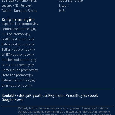
SC Braga - Dinamo Mińsk
Super Lig (Turcja)
Lugano - NSI Runavik
Ligue 1
Twente - Dunajska Streda
MLS
Kody promocyjne
Superbet kod promocyjny
Fortuna kod promocyjny
STS kod promocyjny
ForBET kod promocyjny
Betclic kod promocyjny
BetFan kod promocyjny
LV BET kod promocyjny
Totalbet kod promocyjny
PZBuk kod promocyjny
ComeOn kod promocyjny
Etoto kod promocyjny
Betway kod promocyjny
Bwin kod promocyjny
Kontakt
Redakcja
Prywatność
Regulamin
Praca
Blog
Facebook
Google News
Zakłady bukmacherskie związane są z ryzykiem. Zauważyłeś u siebie
objawy uzależnienia skontaktuj się z instytucjami oferującymi pomoc w