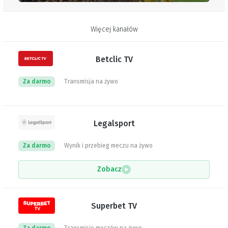
Więcej kanałów
Betclic TV
Za darmo
Transmisja na żywo
Legalsport
Za darmo
Wynik i przebieg meczu na żywo
Zobacz
Superbet TV