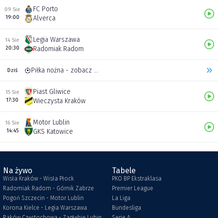
FC Porto
09 Sie
19:00
Alverca
Legia Warszawa
14 Sie
20:30
Radomiak Radom
Piłka nożna - zobacz inne transmisje
Dziś
Piast Gliwice
15 Sie
17:30
Wieczysta Kraków
Motor Lublin
16 Sie
14:45
GKS Katowice
Na żywo
Tabele
Wisła Kraków - Wisła Płock
PKO BP Ekstraklasa
Radomiak Radom - Górnik Zabrze
Premier League
Pogoń Szczecin - Motor Lublin
La Liga
Korona Kielce - Legia Warszawa
Bundesliga
Raków Częstochowa - Zagłębie Lubin
Serie A