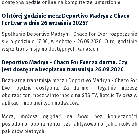
dostępna będzie online na komputerze, smartfonie.
O której godzinie mecz Deportivo Madryn z Chaco
For Ever w dniu 26 września 2026?
Spotkanie Deportivo Madryn - Chaco For Ever rozpoczenie
się o godzinie 17:00, w sobotę - 26.09.2026. O tej godzinie
włącz transmisję na dostępnych kanałach.
Deportivo Madryn - Chaco For Ever za darmo. Czy
jest dostępna bezpłatna transmisja 26.09.2026
Bezpłatna transmisja meczu Deportivo Madryn - Chaco For
Ever będzie dostępna. Za darmo i legalnie możesz
obejrzec ten mecz w internecie na STS TV, Betclic TV oraz w
aplikacji mobilnej tych nadwaców.
Mecz, możesz oglądać na żywo bez konieczności
posiadania abonamentu czy aktywowania jakichkolwiek
pakietów płatnych.