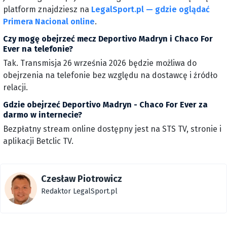
platform znajdziesz na
LegalSport.pl — gdzie oglądać
Primera Nacional online
.
Czy mogę obejrzeć mecz Deportivo Madryn i Chaco For
Ever na telefonie?
Tak. Transmisja 26 września 2026 będzie możliwa do
obejrzenia na telefonie bez względu na dostawcę i źródło
relacji.
Gdzie obejrzeć Deportivo Madryn - Chaco For Ever za
darmo w internecie?
Bezpłatny stream online dostępny jest na STS TV, stronie i
aplikacji Betclic TV.
Czesław Piotrowicz
Redaktor LegalSport.pl