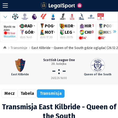
RAD
-
POG
-
KOR
-
HIR
1
POD
1
Wyniki na
żywo
GÓR
-
MOT
-
LEG
-
CHI
0
HKS
1
78 live
Wszystkie
dziś 14:45
dziś 17:30
dziś 20:15
54'
32'
Transmisje
East Kilbride - Queen of the South gdzie oglądać (26.12.
Scottish League One
20. kolejka
- : -
East Kilbride
Queen of the South
26.12.26 16:00
Mecz
Tabela
Transmisja
Transmisja East Kilbride - Queen of
the South