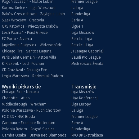
Pogoń Szczecin - Motor Lublin
Premier League
Korona Kielce - Legia Warszawa
La Liga
Raków Częstochowa - Zagłębie Lubin
Bundesliga
Śląsk Wrocław - Cracovia
Serie A
GKS Katowice - Wieczysta Kraków
Ligue 1
Lech Poznań - Piast Gliwice
Liga Mistrzów
FC Porto - Alverca
Betclic I Liga
Jagiellonia Białystok - Widzew Łódź
Betclic II Liga
Chicago Fire - Santos Laguna
J1 League (Japonia)
Paris Saint Germain - Aston Villa
Saudi Pro League
KI Klaksvik - Lech Poznań
Mistrzostwa Świata
CD Cruz Azul - Chicago Fire
Legia Warszawa - Radomiak Radom
Wyniki piłkarskie
Transmisje
Chicago Fire - Necaxa
Liga Mistrzów
Charlotte - Atlas
Liga Konferencji
Middlesbrough - Wrexham
Liga Europy
Polonia Warszawa - Ruch Chorzów
La Liga
FC OSS - NAC Breda
Premier League
Cambuur - Excelsior Rotterdam
Serie A
Polonia Bytom - Pogoń Siedlce
Bundesliga
Gamba Osaka - Urawa Red Diamonds
PKO BP Ekstraklasa