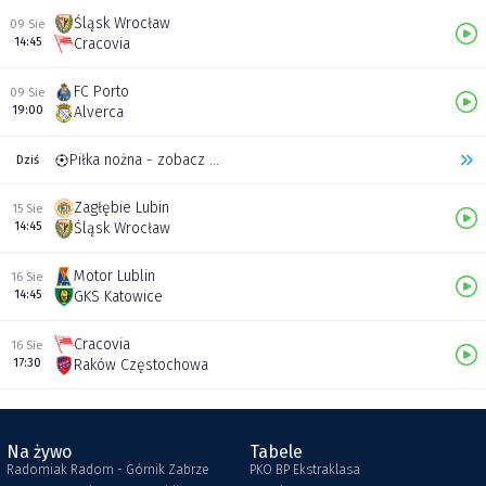
Śląsk Wrocław
09 Sie
14:45
Cracovia
FC Porto
09 Sie
19:00
Alverca
Piłka nożna - zobacz inne transmisje
Dziś
Zagłębie Lubin
15 Sie
14:45
Śląsk Wrocław
Motor Lublin
16 Sie
14:45
GKS Katowice
Cracovia
16 Sie
17:30
Raków Częstochowa
Na żywo
Tabele
Radomiak Radom - Górnik Zabrze
PKO BP Ekstraklasa