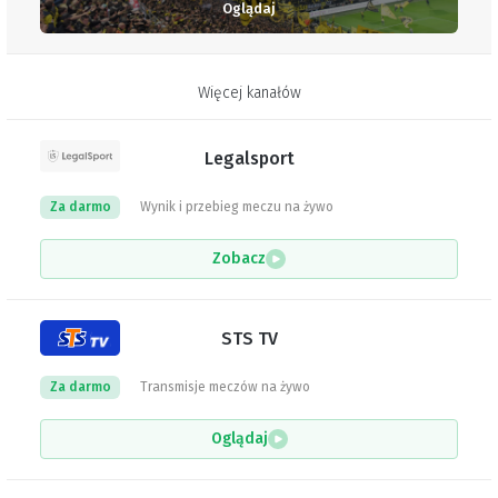
Oglądaj
Więcej kanałów
Legalsport
Za darmo
Wynik i przebieg meczu na żywo
Zobacz
STS TV
Za darmo
Transmisje meczów na żywo
Oglądaj