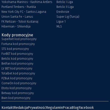
Yokohama Marinos - Kashima Antlers
Betclic I Liga
Portland Timbers - Puebla
Betclic II Liga
New York City FC - Santos Laguna
Eredivisie
Union Santa Fe - Lanus
Super Lig (Turcja)
FK Partizan - Toboł Kustanaj
Ligue 1
Hibernian - Shkendija
MLS
Kody promocyjne
Superbet kod promocyjny
Fortuna kod promocyjny
STS kod promocyjny
ForBET kod promocyjny
Betclic kod promocyjny
BetFan kod promocyjny
LV BET kod promocyjny
Totalbet kod promocyjny
PZBuk kod promocyjny
ComeOn kod promocyjny
Etoto kod promocyjny
Betway kod promocyjny
Bwin kod promocyjny
Kontakt
Redakcja
Prywatność
Regulamin
Praca
Blog
Facebook