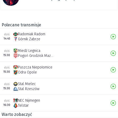
Polecane transmisje
Radomiak Radom
dziś
14:45
Górnik Zabrze
Miedź Legnica
dziś
15:30
Pogoń Grodzisk Mazowiecki
Puszcza Niepołomice
dziś
15:30
Odra Opole
Stal Mielec
dziś
15:30
Stal Rzeszów
NEC Nijmegen
dziś
16:30
Telstar
Warto zobaczyć