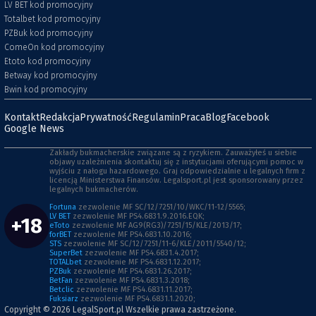
LV BET kod promocyjny
Totalbet kod promocyjny
PZBuk kod promocyjny
ComeOn kod promocyjny
Etoto kod promocyjny
Betway kod promocyjny
Bwin kod promocyjny
Kontakt
Redakcja
Prywatność
Regulamin
Praca
Blog
Facebook
Google News
Zakłady bukmacherskie związane są z ryzykiem. Zauważyłeś u siebie
objawy uzależnienia skontaktuj się z instytucjami oferującymi pomoc w
wyjściu z nałogu hazardowego. Graj odpowiedzialnie u legalnych firm z
licencją Ministerstwa Finansów. Legalsport.pl jest sponsorowany przez
legalnych bukmacherów.
Fortuna
zezwolenie MF SC/12/7251/10/WKC/11-12/5565;
LV BET
zezwolenie MF PS4.6831.9.2016.EQK;
+18
eToto
zezwolenie MF AG9(RG3)/7251/15/KLE/2013/17;
forBET
zezwolenie MF PS4.6831.10.2016;
STS
zezwolenie MF SC/12/7251/11-6/KLE/2011/5540/12;
SuperBet
zezwolenie MF PS4.6831.4.2017;
TOTALbet
zezwolenie MF PS4.6831.12.2017;
PZBuk
zezwolenie MF PS4.6831.26.2017;
BetFan
zezwolenie MF PS4.6831.3.2018;
Betclic
zezwolenie MF PS4.6831.11.2017;
Fuksiarz
zezwolenie MF PS4.6831.1.2020;
Copyright © 2026
LegalSport.pl
Wszelkie prawa zastrzeżone.