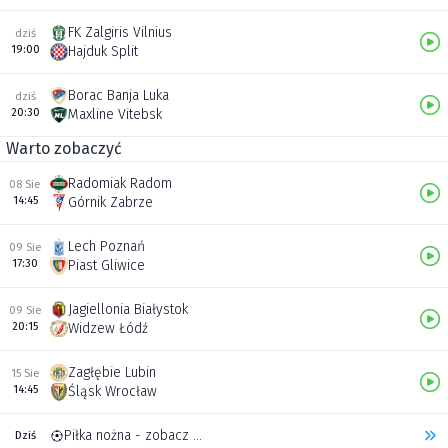
FK Zalgiris Vilnius
dziś
19:00
Hajduk Split
Borac Banja Luka
dziś
20:30
Maxline Vitebsk
Warto zobaczyć
Radomiak Radom
08 Sie
14:45
Górnik Zabrze
Lech Poznań
09 Sie
17:30
Piast Gliwice
Jagiellonia Białystok
09 Sie
20:15
Widzew Łódź
Zagłębie Lubin
15 Sie
14:45
Śląsk Wrocław
Piłka nożna - zobacz inne transmisje
Dziś