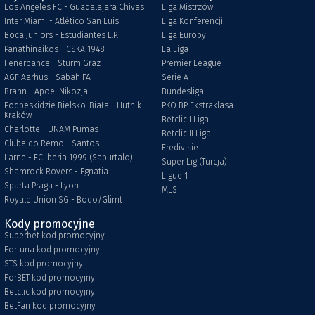
Los Angeles FC - Guadalajara Chivas
Liga Mistrzów
Inter Miami - Atlético San Luis
Liga Konferencji
Boca Juniors - Estudiantes L.P.
Liga Europy
Panathinaikos - CSKA 1948
La Liga
Fenerbahce - Sturm Graz
Premier League
AGF Aarhus - Sabah FA
Serie A
Brann - Apoel Nikozja
Bundesliga
Podbeskidzie Bielsko-Biała - Hutnik
PKO BP Ekstraklasa
Kraków
Betclic I Liga
Charlotte - UNAM Pumas
Betclic II Liga
Clube do Remo - Santos
Eredivisie
Larne - FC Iberia 1999 (Saburtalo)
Super Lig (Turcja)
Shamrock Rovers - Egnatia
Ligue 1
Sparta Praga - Lyon
MLS
Royale Union SG - Bodo/Glimt
Kody promocyjne
Superbet kod promocyjny
Fortuna kod promocyjny
STS kod promocyjny
ForBET kod promocyjny
Betclic kod promocyjny
BetFan kod promocyjny