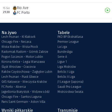
Rio Ave
15 Sie
21:30
FC Porto
Na żywo
Tabele
Lech Poznań - KI Klaksvik
PKO BP Ekstraklasa
Chicago Fire - Necaxa
Premier League
Wisła Kraków - Wisła Płock
La Liga
Radomiak Radom - Górnik Zabrze
Bundesliga
Pogoń Szczecin - Motor Lublin
Serie A
Korona Kielce - Legia Warszawa
Ligue 1
Śląsk Wrocław - Cracovia
Liga Mistrzów
Raków Częstochowa - Zagłębie Lubin
Betclic I Liga
Lech Poznań - Piast Gliwice
Betclic II Liga
GKS Katowice - Wieczysta Kraków
J1 League (Japonia)
FC Porto - Alverca
Saudi Pro League
Jagiellonia Białystok - Widzew Łódź
Mistrzostwa Świata
Chicago Fire - Santos Laguna
Paris Saint Germain - Aston Villa
Wyniki piłkarskie
Transmisje