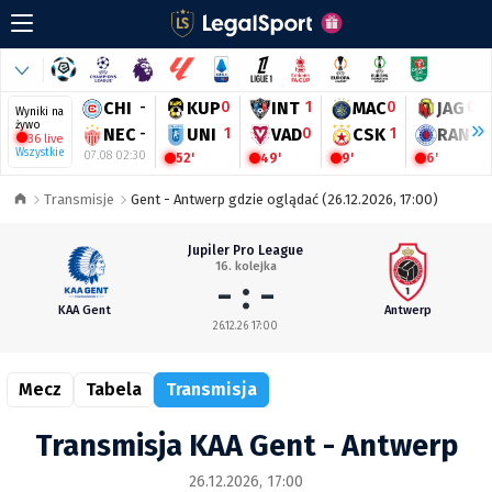
CHI
-
KUP
0
INT
1
MAC
0
JAG
0
Wyniki na
żywo
NEC
-
UNI
1
VAD
0
CSK
1
RAN
1
36 live
Wszystkie
07.08 02:30
52'
49'
9'
6'
Transmisje
Gent - Antwerp gdzie oglądać (26.12.2026, 17:00)
Jupiler Pro League
16. kolejka
- : -
KAA Gent
Antwerp
26.12.26 17:00
Mecz
Tabela
Transmisja
Transmisja KAA Gent - Antwerp
26.12.2026, 17:00