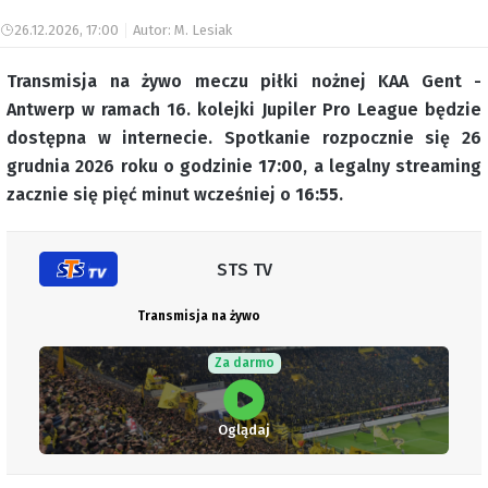
26.12.2026, 17:00
Autor: M. Lesiak
Transmisja na żywo meczu piłki nożnej KAA Gent -
Antwerp w ramach 16. kolejki Jupiler Pro League będzie
dostępna w internecie. Spotkanie rozpocznie się 26
grudnia 2026 roku o godzinie
17:00
, a legalny streaming
zacznie się pięć minut wcześniej o
16:55
.
STS TV
Transmisja na żywo
Za darmo
Oglądaj