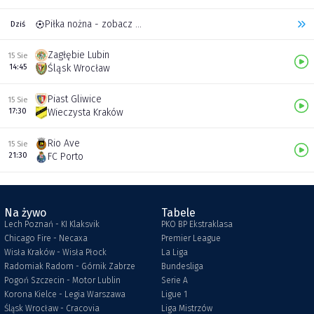
Piłka nożna - zobacz inne transmisje
Dziś
Zagłębie Lubin
15 Sie
14:45
Śląsk Wrocław
Piast Gliwice
15 Sie
17:30
Wieczysta Kraków
Rio Ave
15 Sie
21:30
FC Porto
Na żywo
Tabele
Lech Poznań - KI Klaksvik
PKO BP Ekstraklasa
Chicago Fire - Necaxa
Premier League
Wisła Kraków - Wisła Płock
La Liga
Radomiak Radom - Górnik Zabrze
Bundesliga
Pogoń Szczecin - Motor Lublin
Serie A
Korona Kielce - Legia Warszawa
Ligue 1
Śląsk Wrocław - Cracovia
Liga Mistrzów