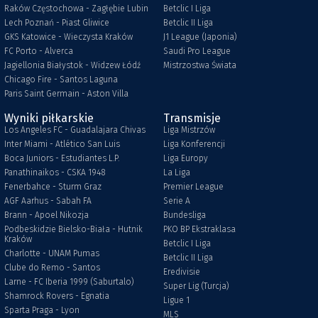
Raków Częstochowa - Zagłębie Lubin
Betclic I Liga
Lech Poznań - Piast Gliwice
Betclic II Liga
GKS Katowice - Wieczysta Kraków
J1 League (Japonia)
FC Porto - Alverca
Saudi Pro League
Jagiellonia Białystok - Widzew Łódź
Mistrzostwa Świata
Chicago Fire - Santos Laguna
Paris Saint Germain - Aston Villa
Wyniki piłkarskie
Transmisje
Los Angeles FC - Guadalajara Chivas
Liga Mistrzów
Inter Miami - Atlético San Luis
Liga Konferencji
Boca Juniors - Estudiantes L.P.
Liga Europy
Panathinaikos - CSKA 1948
La Liga
Fenerbahce - Sturm Graz
Premier League
AGF Aarhus - Sabah FA
Serie A
Brann - Apoel Nikozja
Bundesliga
Podbeskidzie Bielsko-Biała - Hutnik
PKO BP Ekstraklasa
Kraków
Betclic I Liga
Charlotte - UNAM Pumas
Betclic II Liga
Clube do Remo - Santos
Eredivisie
Larne - FC Iberia 1999 (Saburtalo)
Super Lig (Turcja)
Shamrock Rovers - Egnatia
Ligue 1
Sparta Praga - Lyon
MLS