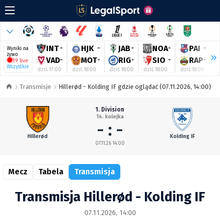
INT
-
HJK
-
JAB
-
NOA
-
PAI
-
Wyniki na
żywo
VAD
-
MOT
-
RIG
-
SIO
-
RAP
-
19 live
Wszystkie
dziś 17:00
dziś 18:00
dziś 18:00
dziś 18:00
dziś 18:00
d
Transmisje
Hillerød - Kolding IF gdzie oglądać (07.11.2026, 14:00)
1. Division
14. kolejka
- : -
Hillerød
Kolding IF
07.11.26 14:00
Mecz
Tabela
Transmisja
Transmisja Hillerød - Kolding IF
07.11.2026, 14:00