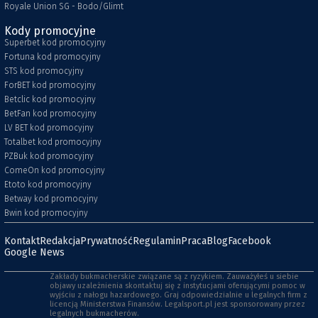
Royale Union SG - Bodo/Glimt
Kody promocyjne
Superbet kod promocyjny
Fortuna kod promocyjny
STS kod promocyjny
ForBET kod promocyjny
Betclic kod promocyjny
BetFan kod promocyjny
LV BET kod promocyjny
Totalbet kod promocyjny
PZBuk kod promocyjny
ComeOn kod promocyjny
Etoto kod promocyjny
Betway kod promocyjny
Bwin kod promocyjny
Kontakt
Redakcja
Prywatność
Regulamin
Praca
Blog
Facebook
Google News
Zakłady bukmacherskie związane są z ryzykiem. Zauważyłeś u siebie
objawy uzależnienia skontaktuj się z instytucjami oferującymi pomoc w
wyjściu z nałogu hazardowego. Graj odpowiedzialnie u legalnych firm z
licencją Ministerstwa Finansów. Legalsport.pl jest sponsorowany przez
legalnych bukmacherów.