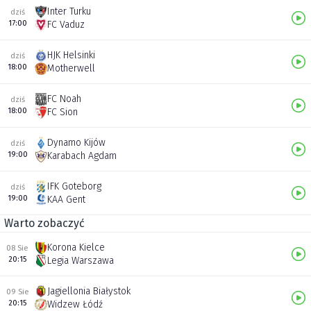
Inter Turku
dziś
17:00
FC Vaduz
HJK Helsinki
dziś
18:00
Motherwell
FC Noah
dziś
18:00
FC Sion
Dynamo Kijów
dziś
19:00
Karabach Agdam
IFK Goteborg
dziś
19:00
KAA Gent
Warto zobaczyć
Korona Kielce
08 Sie
20:15
Legia Warszawa
Jagiellonia Białystok
09 Sie
20:15
Widzew Łódź