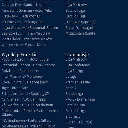
Chicago Fire - Santos Laguna
Liga Mistrzów
Paris Saint Germain - Aston Villa
Betclic I Liga
KI Klaksvik - Lech Poznań
Betclic II Liga
CD Cruz Azul - Chicago Fire
J1 League (Japonia)
Legia Warszawa - Radomiak Radom
Saudi Pro League
Zagłębie Lubin - Śląsk Wrocław
Mistrzostwa Świata
Piast Gliwice - Wieczysta Kraków
Widzew Łódź - Korona Kielce
Wyniki piłkarskie
Transmisje
Pogoń Szczecin - Motor Lublin
Liga Mistrzów
Radomiak Radom - Górnik Zabrze
Liga Konferencji
Botafogo - Fluminense
Liga Europy
Inter Miami - CF Monterrey
La Liga
Boca Juniors - Velez Sarsfield
Premier League
Tigre - River Plate
Serie A
Estrela Amadora - Sporting CP
Bundesliga
AZ Alkmaar - ADO Den Haag
PKO BP Ekstraklasa
VfL Wolfsburg - FC Kaiserslautern
Betclic I Liga
Podbeskidzie Bielsko-Biała - Lechia
Betclic II Liga
Gdańsk
Eredivisie
PSV Eindhoven - Fortuna Sittard
Super Lig (Turcja)
Go Ahead Eagles - Willem II Tilburg