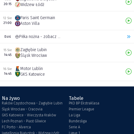
20:15
Widzew Łódź
Paris Saint Germain
12 Sie
21:00
Aston Villa
Piłka nożna - zobacz inne transmisje
Dziś
Zagłębie Lubin
15 Sie
14:45
Śląsk Wrocław
Motor Lublin
16 Sie
14:45
GKS Katowice
Na żywo
Tabele
Raków Częstochowa - Zagłębie Lubin
PKO BP Ekstraklasa
Śląsk Wrocław - Cracovia
Premier League
GKS Katowice - Wieczysta Kraków
La Liga
Lech Poznań - Piast Gliwice
Bundesliga
FC Porto - Alverca
Serie A
Jagiellonia Białystok - Widzew Łódź
Ligue 1