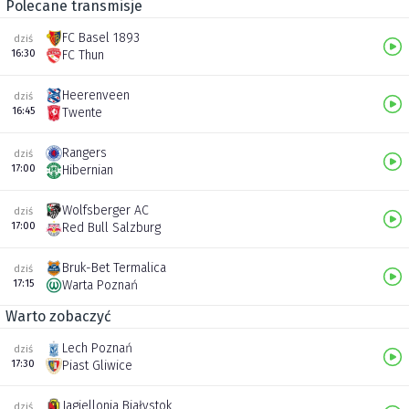
Polecane transmisje
FC Basel 1893
dziś
16:30
FC Thun
Heerenveen
dziś
16:45
Twente
Rangers
dziś
17:00
Hibernian
Wolfsberger AC
dziś
17:00
Red Bull Salzburg
Bruk-Bet Termalica
dziś
17:15
Warta Poznań
Warto zobaczyć
Lech Poznań
dziś
17:30
Piast Gliwice
Jagiellonia Białystok
dziś