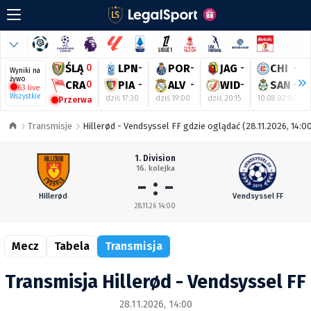
ŚLĄ
0
LPN
-
POR
-
JAG
-
CHI
-
Wyniki na
żywo
CRA
0
PIA
-
ALV
-
WID
-
SAN
-
63 live
Wszystkie
dziś 17:30
dziś 19:00
dziś 20:15
10.08 02:00
Przerwa
Transmisje
Hillerød - Vendsyssel FF gdzie oglądać (28.11.2026, 14:0
1. Division
16. kolejka
- : -
Hillerød
Vendsyssel FF
28.11.26 14:00
Mecz
Tabela
Transmisja
Transmisja Hillerød - Vendsyssel FF
28.11.2026, 14:00