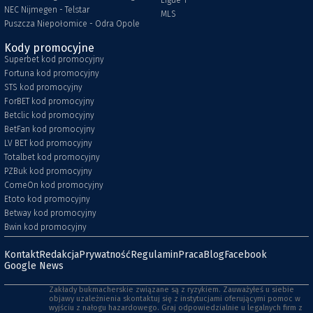
Ligue 1
NEC Nijmegen - Telstar
MLS
Puszcza Niepołomice - Odra Opole
Kody promocyjne
Superbet kod promocyjny
Fortuna kod promocyjny
STS kod promocyjny
ForBET kod promocyjny
Betclic kod promocyjny
BetFan kod promocyjny
LV BET kod promocyjny
Totalbet kod promocyjny
PZBuk kod promocyjny
ComeOn kod promocyjny
Etoto kod promocyjny
Betway kod promocyjny
Bwin kod promocyjny
Kontakt
Redakcja
Prywatność
Regulamin
Praca
Blog
Facebook
Google News
Zakłady bukmacherskie związane są z ryzykiem. Zauważyłeś u siebie
objawy uzależnienia skontaktuj się z instytucjami oferującymi pomoc w
wyjściu z nałogu hazardowego. Graj odpowiedzialnie u legalnych firm z