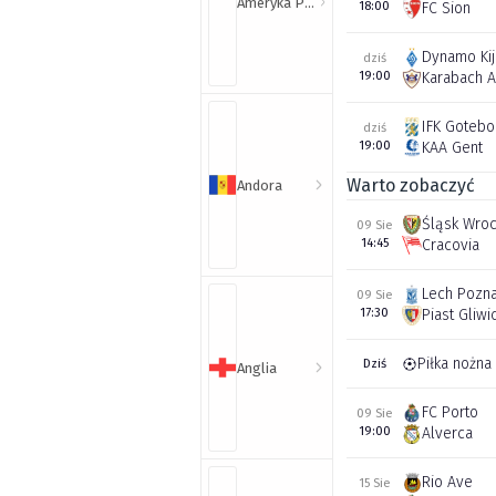
Ameryka Północna i Południowa
18:00
FC Sion
Dynamo Ki
dziś
19:00
Karabach 
IFK Gotebo
dziś
19:00
KAA Gent
Warto zobaczyć
Andora
Śląsk Wro
09 Sie
14:45
Cracovia
Lech Pozn
09 Sie
17:30
Piast Gliwi
Piłka nożna
Dziś
Anglia
FC Porto
09 Sie
19:00
Alverca
Rio Ave
15 Sie