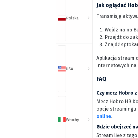
Jak oglądać Hob
Transmisję aktywu
Polska
Wejdź na na Be
Przejdź do zak
Znajdź sptoka
Aplikacja stream 
internetowych na
USA
FAQ
Czy mecz Hobro z 
Mecz Hobro HB Kog
opcje streamingu o
online
.
Włochy
Gdzie obejrzeć n
Stream live z tego