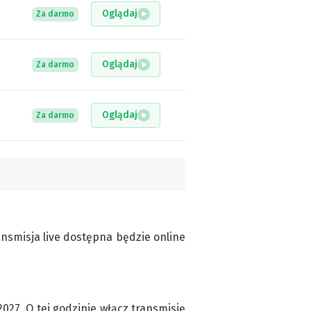
Oglądaj
Za darmo
Oglądaj
Za darmo
Oglądaj
Za darmo
nsmisja live dostępna będzie online
027. O tej godzinie włącz transmisję