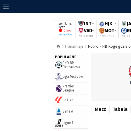
INT
-
HJK
-
J
Wyniki na
żywo
VAD
-
MOT
-
R
19 live
Wszystkie
dziś 17:00
dziś 18:00
dziś 1
Transmisje
Hobro - HB Koge gdzie og
POPULARNE
PKO BP
Ekstraklasa
Liga Mistrzów
Premier
League
La Liga
Mecz
Tabela
Serie A
Ligue 1