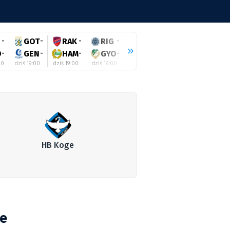
-
GOT
-
RAK
-
RIG
-
SHE
-
ZAL
-
BEI
-
O
-
GEN
-
HAM
-
GYO
-
GAL
-
HAJ
-
AUS
-
00
dziś 19:00
dziś 19:00
dziś 19:00
dziś 19:00
dziś 19:00
dziś 19:30
HB Koge
ge