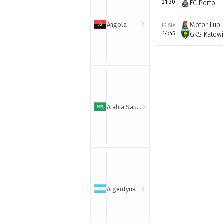
21:30
FC Porto
Angola
Motor Lubl
16 Sie
14:45
GKS Katow
Arabia Saudyjska
Argentyna