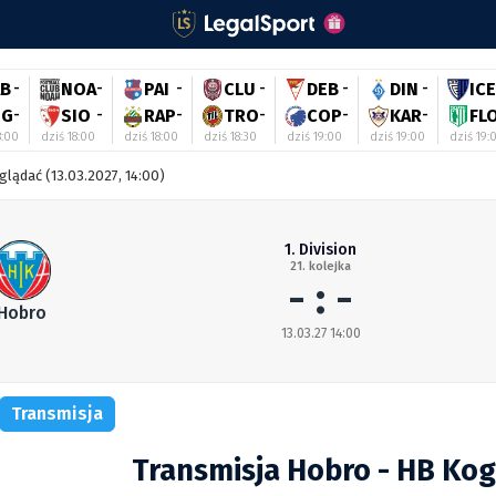
AB
-
NOA
-
PAI
-
CLU
-
DEB
-
DIN
-
ICE
IG
-
SIO
-
RAP
-
TRO
-
COP
-
KAR
-
FL
8:00
dziś 18:00
dziś 18:00
dziś 18:30
dziś 19:00
dziś 19:00
dziś 19:
lądać (13.03.2027, 14:00)
1. Division
21. kolejka
- : -
Hobro
13.03.27 14:00
Transmisja
Transmisja Hobro - HB Ko