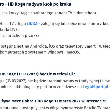
ro - HB Koge na żywo krok po kroku
jesz korzystając z wybranego kanału TV bukmachera.
tclic TV z tego
LINKA
- zaloguj się lub załóż nowe konto z k
ładki LIVE.
nie i uruchom przekaz.
dostępna jest na Androida, iOS oraz telewizory Smart TV. Me
 komputerach z systemem Windows i macOS.
HB Koge (13.03.2027) będzie w telewizji?
e (13.03.2027) nie będzie transmitowany w tradycyjnej telewi
nline - aktualną listę platform znajdziesz na
LegalSport.pl 
a żywo mecz Hobro z HB Koge 13 marca 2027 w internecie?
 spotkania, dostepny jest w oficjalnym serwsie Betclic TV ora