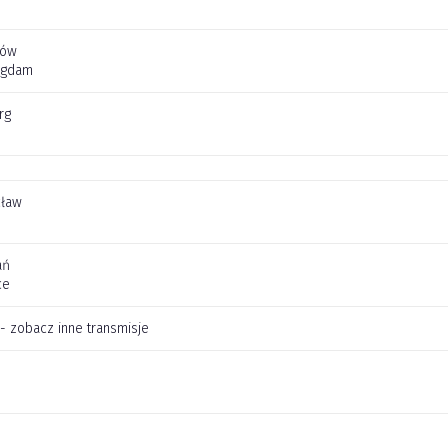
jów
Agdam
rg
cław
ań
ce
 - zobacz inne transmisje