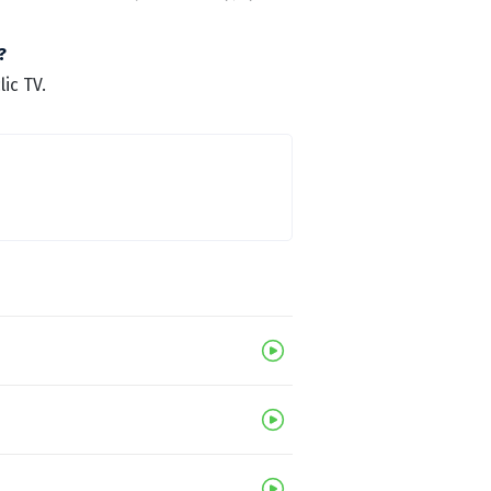
?
ic TV.