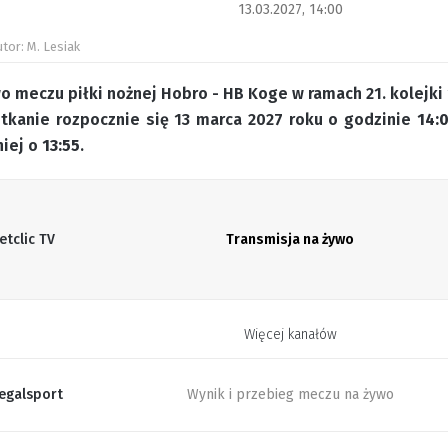
13.03.2027, 14:00
utor: M. Lesiak
o meczu piłki nożnej Hobro - HB Koge w ramach 21. kolejki 
otkanie rozpocznie się 13 marca 2027 roku o godzinie
14:
niej o
13:55
.
etclic TV
Transmisja na żywo
Więcej kanałów
egalsport
Wynik i przebieg meczu na żywo