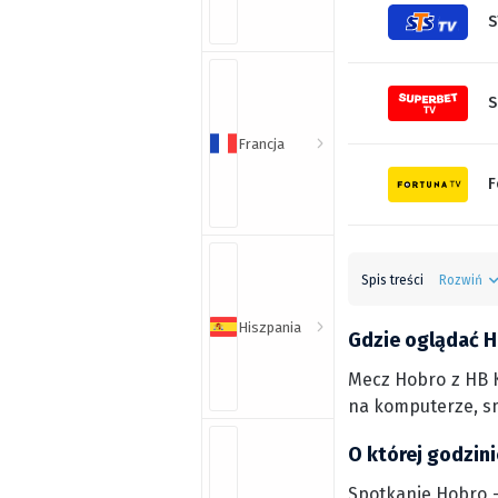
S
S
Francja
F
Spis treści
Rozwiń
Hiszpania
Gdzie oglądać H
Mecz Hobro z HB K
na komputerze, s
O której godzin
Spotkanie Hobro - 