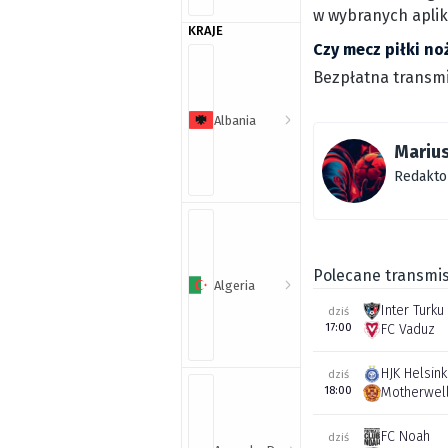
w wybranych aplik
KRAJE
Czy mecz piłki n
Bezpłatna transmi
Albania
Marius
Redakto
Polecane transmis
Algeria
Inter Turku
dziś
17:00
FC Vaduz
HJK Helsink
dziś
18:00
Motherwel
FC Noah
dziś