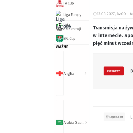
FA Cup
13.03.2027, 14:00
A
Liga Europy
Liga
Transmisja na żyw
Konferencji
w internecie. Sp
EFL Cup
pięć minut wcześ
WAŻNE
B
Anglia
L
Arabia Saudyjska