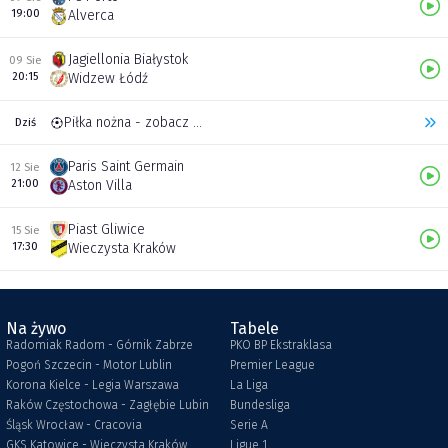
19:00
Alverca
Jagiellonia Białystok
09 Sie
20:15
Widzew Łódź
Piłka nożna - zobacz inne transmisje
Dziś
Paris Saint Germain
12 Sie
21:00
Aston Villa
Piast Gliwice
15 Sie
17:30
Wieczysta Kraków
Na żywo
Tabele
Radomiak Radom - Górnik Zabrze
PKO BP Ekstraklasa
Pogoń Szczecin - Motor Lublin
Premier League
Korona Kielce - Legia Warszawa
La Liga
Raków Częstochowa - Zagłębie Lubin
Bundesliga
Śląsk Wrocław - Cracovia
Serie A
GKS Katowice - Wieczysta Kraków
Ligue 1