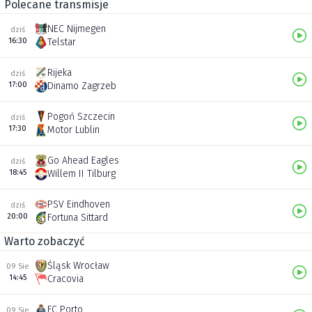
Polecane transmisje
NEC Nijmegen
dziś
16:30
Telstar
Rijeka
dziś
17:00
Dinamo Zagrzeb
Pogoń Szczecin
dziś
17:30
Motor Lublin
Go Ahead Eagles
dziś
18:45
Willem II Tilburg
PSV Eindhoven
dziś
20:00
Fortuna Sittard
Warto zobaczyć
Śląsk Wrocław
09 Sie
14:45
Cracovia
FC Porto
09 Sie