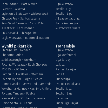
Lech Poznań - Piast Gliwice
Liga Mistrzów
FC Porto - Alverca
Betclic I Liga
Jagiellonia Białystok - Widzew Łódź
Betclic II Liga
Chicago Fire - Santos Laguna
J1 League (Japonia)
Paris Saint Germain - Aston Villa
Saudi Pro League
KI Klaksvik - Lech Poznań
Mistrzostwa Świata
CD Cruz Azul - Chicago Fire
Legia Warszawa - Radomiak Radom
Wyniki piłkarskie
Transmisje
Chicago Fire - Necaxa
Liga Mistrzów
Charlotte - Atlas
Liga Konferencji
Middlesbrough - Wrexham
Liga Europy
Polonia Warszawa - Ruch Chorzów
La Liga
FC OSS - NAC Breda
Premier League
Cambuur - Excelsior Rotterdam
Serie A
Polonia Bytom - Pogoń Siedlce
Bundesliga
Gamba Osaka - Urawa Red Diamonds
PKO BP Ekstraklasa
Yokohama Marinos - Kashima Antlers
Betclic I Liga
Portland Timbers - Puebla
Betclic II Liga
New York City FC - Santos Laguna
Eredivisie
Union Santa Fe - Lanus
Super Lig (Turcja)