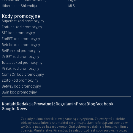
FK Partizan - Toboł Kustanaj
Ligue 1
Hibernian - Shkendija
MLS
Kody promocyjne
Superbet kod promocyjny
Fortuna kod promocyjny
STS kod promocyjny
ForBET kod promocyjny
Betclic kod promocyjny
BetFan kod promocyjny
LV BET kod promocyjny
Totalbet kod promocyjny
PZBuk kod promocyjny
ComeOn kod promocyjny
Etoto kod promocyjny
Betway kod promocyjny
Bwin kod promocyjny
Kontakt
Redakcja
Prywatność
Regulamin
Praca
Blog
Facebook
Google News
Zakłady bukmacherskie związane są z ryzykiem. Zauważyłeś u siebie
objawy uzależnienia skontaktuj się z instytucjami oferującymi pomoc w
wyjściu z nałogu hazardowego. Graj odpowiedzialnie u legalnych firm z
licencją Ministerstwa Finansów. Legalsport.pl jest sponsorowany przez