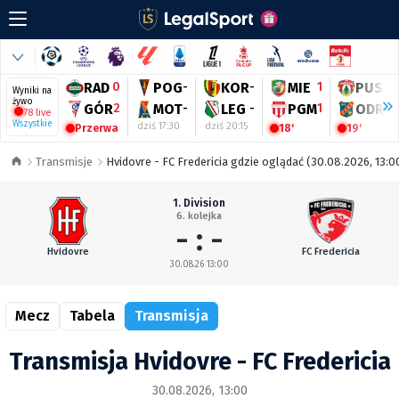
RAD
0
POG
-
KOR
-
MIE
1
PUS
0
Wyniki na
żywo
GÓR
2
MOT
-
LEG
-
PGM
1
ODR
1
78 live
Wszystkie
dziś 17:30
dziś 20:15
Przerwa
18'
19'
Transmisje
Hvidovre - FC Fredericia gdzie oglądać (30.08.2026, 13:0
1. Division
6. kolejka
- : -
Hvidovre
FC Fredericia
30.08.26 13:00
Mecz
Tabela
Transmisja
Transmisja Hvidovre - FC Fredericia
30.08.2026, 13:00