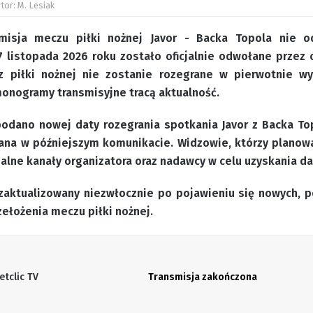
tor: M. Lesiak
misja meczu piłki nożnej Javor - Backa Topola nie o
 listopada 2026 roku zostało oficjalnie odwołane przez o
z piłki nożnej nie zostanie rozegrane w pierwotnie w
monogramy transmisyjne tracą aktualność.
 podano nowej daty rozegrania spotkania Javor z Backa Top
ana w późniejszym komunikacie. Widzowie, którzy planowal
alne kanały organizatora oraz nadawcy w celu uzyskania dal
 zaktualizowany niezwłocznie po pojawieniu się nowych, 
ełożenia meczu piłki nożnej.
etclic TV
Transmisja zakończona