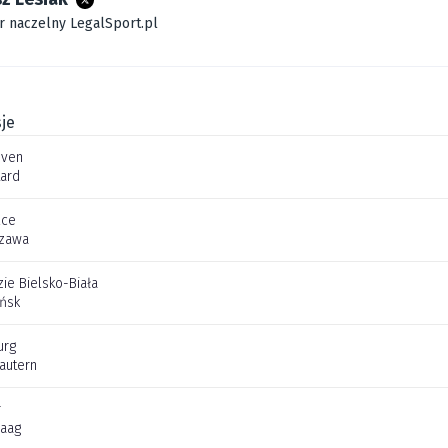
r naczelny LegalSport.pl
je
oven
tard
lce
szawa
ie Bielsko-Biała
ńsk
urg
lautern
r
aag