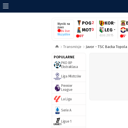
POG
2
KOR
-
Wyniki na
żywo
MOT
0
LEG
-
84 live
Wszystkie
dziś 20:15
61'
5'
Transmisje
Javor - TSC Backa Topola 
POPULARNE
PKO BP
Ekstraklasa
Liga Mistrzów
Premier
League
La Liga
Serie A
Ligue 1