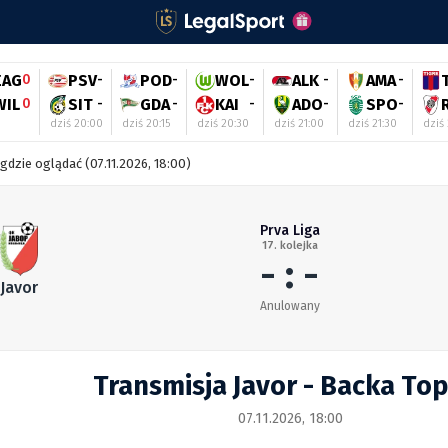
EAG
0
PSV
-
POD
-
WOL
-
ALK
-
AMA
-
WIL
0
SIT
-
GDA
-
KAI
-
ADO
-
SPO
-
dziś 20:00
dziś 20:15
dziś 20:30
dziś 21:00
dziś 21:30
dziś
gdzie oglądać (07.11.2026, 18:00)
Prva Liga
17. kolejka
- : -
Javor
Anulowany
Transmisja Javor - Backa To
07.11.2026, 18:00