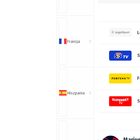
L
Francja
S
F
Hiszpania
S
Marius