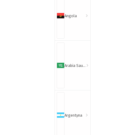
Angola
Arabia Saudyjska
Argentyna