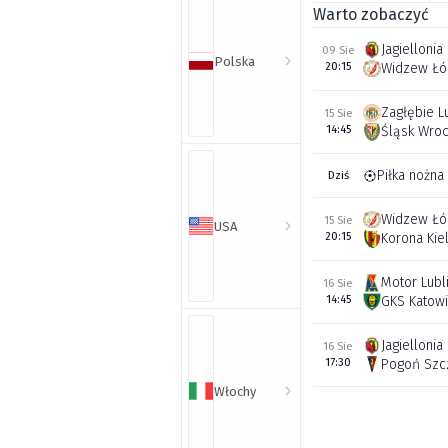
Warto zobaczyć
Jagiellonia
09 Sie
Polska
20:15
Widzew Łó
Zagłębie L
15 Sie
14:45
Śląsk Wro
Piłka nożna
Dziś
Widzew Łó
15 Sie
USA
20:15
Korona Kie
Motor Lubl
16 Sie
14:45
GKS Katow
Jagiellonia
16 Sie
17:30
Pogoń Szc
Włochy