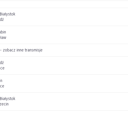
 Białystok
dź
ubin
cław
 - zobacz inne transmisje
dź
lce
in
ice
 Białystok
zecin