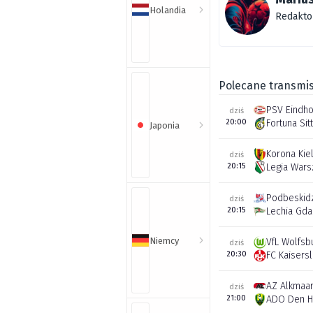
Holandia
Redakto
Polecane transmis
PSV Eindh
dziś
20:00
Fortuna Sit
Japonia
Korona Kie
dziś
20:15
Legia War
Podbeskidz
dziś
20:15
Lechia Gda
Niemcy
VfL Wolfsb
dziś
20:30
FC Kaisers
AZ Alkmaa
dziś
21:00
ADO Den H