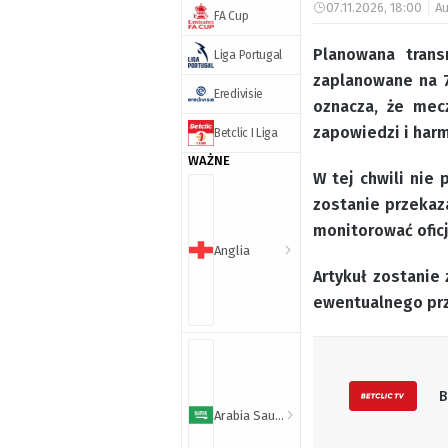
07.11.2026, 18:00
Au
FA Cup
Planowana trans
Liga Portugal
zaplanowane na 7
Eredivisie
oznacza, że mec
zapowiedzi i har
Betclic I Liga
WAŻNE
W tej chwili nie
zostanie przekaz
monitorować oficj
Anglia
Artykuł zostanie
ewentualnego prz
B
Arabia Saudyjska