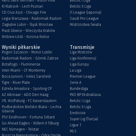
Paris Saint Germain - Aston Villa
Betclic I Liga
KI Klaksvik - Lech Poznań
Betclic II Liga
CD Cruz Azul - Chicago Fire
J1 League (Japonia)
Legia Warszawa - Radomiak Radom
Saudi Pro League
Zagłębie Lubin - Śląsk Wrocław
Mistrzostwa Świata
Piast Gliwice - Wieczysta Kraków
Widzew Łódź - Korona Kielce
Wyniki piłkarskie
Transmisje
Pogoń Szczecin - Motor Lublin
Liga Mistrzów
Radomiak Radom - Górnik Zabrze
Liga Konferencji
Botafogo - Fluminense
Liga Europy
Inter Miami - CF Monterrey
La Liga
Boca Juniors - Velez Sarsfield
Premier League
Tigre - River Plate
Serie A
Estrela Amadora - Sporting CP
Bundesliga
AZ Alkmaar - ADO Den Haag
PKO BP Ekstraklasa
VfL Wolfsburg - FC Kaiserslautern
Betclic I Liga
Podbeskidzie Bielsko-Biała - Lechia
Betclic II Liga
Gdańsk
Eredivisie
PSV Eindhoven - Fortuna Sittard
Super Lig (Turcja)
Go Ahead Eagles - Willem II Tilburg
Ligue 1
NEC Nijmegen - Telstar
MLS
Puszcza Niepołomice - Odra Opole