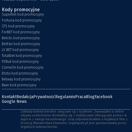
Kody promocyjne
Superbet kod promocyjny
Fortuna kod promocyjny
STS kod promocyjny
ForBET kod promocyjny
Betclic kod promocyjny
BetFan kod promocyjny
LV BET kod promocyjny
Totalbet kod promocyjny
PZBuk kod promocyjny
ComeOn kod promocyjny
Etoto kod promocyjny
Betway kod promocyjny
Bwin kod promocyjny
Kontakt
Redakcja
Prywatność
Regulamin
Praca
Blog
Facebook
Google News
Zakłady bukmacherskie związane są z ryzykiem. Zauważyłeś u siebie
objawy uzależnienia skontaktuj się z instytucjami oferującymi pomoc w
wyjściu z nałogu hazardowego. Graj odpowiedzialnie u legalnych firm z
licencją Ministerstwa Finansów. Legalsport.pl jest sponsorowany przez
legalnych bukmacherów.