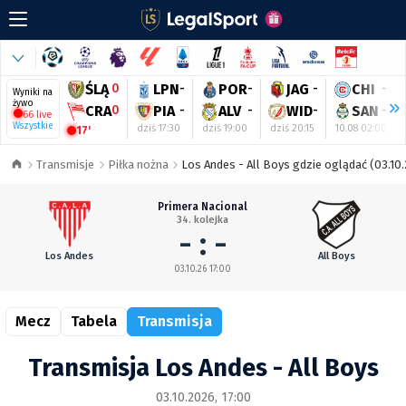
ŚLĄ
0
LPN
-
POR
-
JAG
-
CHI
-
Wyniki na
żywo
CRA
0
PIA
-
ALV
-
WID
-
SAN
-
66 live
Wszystkie
dziś 17:30
dziś 19:00
dziś 20:15
10.08 02:00
17'
Transmisje
Piłka nożna
Los Andes - All Boys gdzie oglądać (03.10.
Primera Nacional
34. kolejka
- : -
Los Andes
All Boys
03.10.26 17:00
Mecz
Tabela
Transmisja
Transmisja Los Andes - All Boys
03.10.2026, 17:00