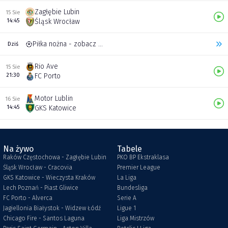
Zagłębie Lubin
15 Sie
14:45
Śląsk Wrocław
Piłka nożna - zobacz inne transmisje
Dziś
Rio Ave
15 Sie
21:30
FC Porto
Motor Lublin
16 Sie
14:45
GKS Katowice
Na żywo
Tabele
Raków Częstochowa - Zagłębie Lubin
PKO BP Ekstraklasa
Śląsk Wrocław - Cracovia
Premier League
GKS Katowice - Wieczysta Kraków
La Liga
Lech Poznań - Piast Gliwice
Bundesliga
FC Porto - Alverca
Serie A
Jagiellonia Białystok - Widzew Łódź
Ligue 1
Chicago Fire - Santos Laguna
Liga Mistrzów