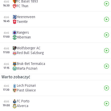
FC Basel 1893
dziś
16:30
FC Thun
Heerenveen
dziś
16:45
Twente
Rangers
dziś
17:00
Hibernian
Wolfsberger AC
dziś
17:00
Red Bull Salzburg
Bruk-Bet Termalica
dziś
17:15
Warta Poznań
Warto zobaczyć
Lech Poznań
dziś
17:30
Piast Gliwice
FC Porto
dziś
19:00
Alverca