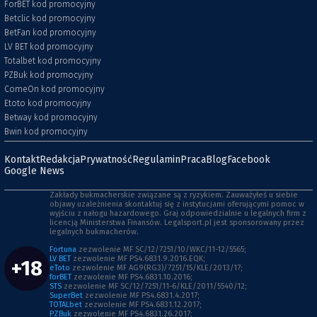
ForBET kod promocyjny
Betclic kod promocyjny
BetFan kod promocyjny
LV BET kod promocyjny
Totalbet kod promocyjny
PZBuk kod promocyjny
ComeOn kod promocyjny
Etoto kod promocyjny
Betway kod promocyjny
Bwin kod promocyjny
Kontakt
Redakcja
Prywatność
Regulamin
Praca
Blog
Facebook
Google News
Zakłady bukmacherskie związane są z ryzykiem. Zauważyłeś u siebie
objawy uzależnienia skontaktuj się z instytucjami oferującymi pomoc w
wyjściu z nałogu hazardowego. Graj odpowiedzialnie u legalnych firm z
licencją Ministerstwa Finansów. Legalsport.pl jest sponsorowany przez
legalnych bukmacherów.
Fortuna
zezwolenie MF SC/12/7251/10/WKC/11-12/5565;
LV BET
zezwolenie MF PS4.6831.9.2016.EQK;
+18
eToto
zezwolenie MF AG9(RG3)/7251/15/KLE/2013/17;
forBET
zezwolenie MF PS4.6831.10.2016;
STS
zezwolenie MF SC/12/7251/11-6/KLE/2011/5540/12;
SuperBet
zezwolenie MF PS4.6831.4.2017;
TOTALbet
zezwolenie MF PS4.6831.12.2017;
PZBuk
zezwolenie MF PS4.6831.26.2017;