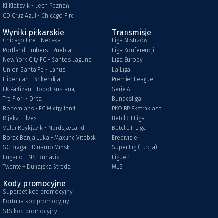
KI Klaksvik - Lech Poznań
CD Cruz Azul - Chicago Fire
Wyniki piłkarskie
Transmisje
Chicago Fire - Necaxa
Liga Mistrzów
Portland Timbers - Puebla
Liga Konferencji
New York City FC - Santos Laguna
Liga Europy
Union Santa Fe - Lanus
La Liga
Hibernian - Shkendija
Premier League
FK Partizan - Toboł Kustanaj
Serie A
Tre Fiori - Drita
Bundesliga
Bohemians - FC Midtjylland
PKO BP Ekstraklasa
Rijeka - Ilves
Betclic I Liga
Valur Reykjavik - Nordsjælland
Betclic II Liga
Borac Banja Luka - Maxline Vitebsk
Eredivisie
SC Braga - Dinamo Mińsk
Super Lig (Turcja)
Lugano - NSI Runavik
Ligue 1
Twente - Dunajska Streda
MLS
Kody promocyjne
Superbet kod promocyjny
Fortuna kod promocyjny
STS kod promocyjny