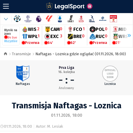
WIS
2
CAM
0
FCO
1
POL
0
MID
0
Wyniki na
żywo
WPŁ
1
EXC
3
BRE
0
RUC
0
WRE
0
84 live
Wszystkie
Przerwa
64'
62'
Przerwa
21'
Transmisje
Naftagas - Loznica gdzie oglądać (01.11.2026, 18:00)
Prva Liga
16. kolejka
- : -
Naftagas
Loznica
Anulowany
Transmisja Naftagas - Loznica
01.11.2026, 18:00
01.11.2026, 18:00
Autor: M. Lesiak