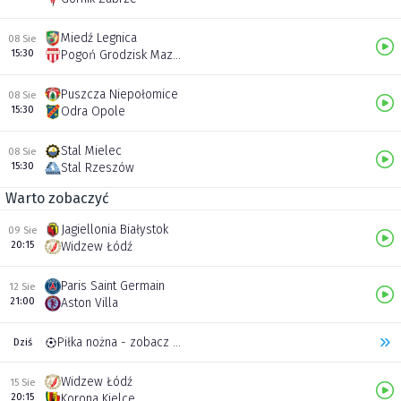
Miedź Legnica
08 Sie
15:30
Pogoń Grodzisk Mazowiecki
Puszcza Niepołomice
08 Sie
15:30
Odra Opole
Stal Mielec
08 Sie
15:30
Stal Rzeszów
Warto zobaczyć
Jagiellonia Białystok
09 Sie
20:15
Widzew Łódź
Paris Saint Germain
12 Sie
21:00
Aston Villa
Piłka nożna - zobacz inne transmisje
Dziś
Widzew Łódź
15 Sie
20:15
Korona Kielce