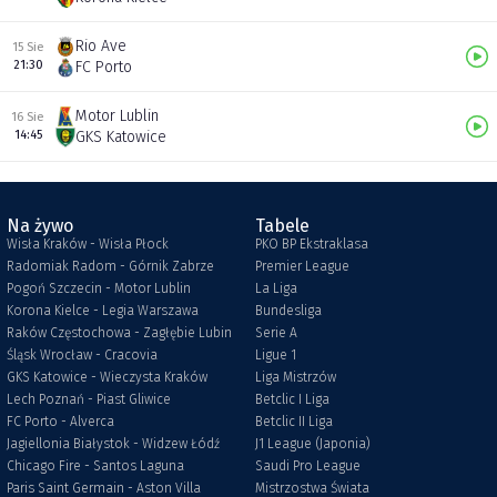
Rio Ave
15 Sie
21:30
FC Porto
Motor Lublin
16 Sie
14:45
GKS Katowice
Na żywo
Tabele
Wisła Kraków - Wisła Płock
PKO BP Ekstraklasa
Radomiak Radom - Górnik Zabrze
Premier League
Pogoń Szczecin - Motor Lublin
La Liga
Korona Kielce - Legia Warszawa
Bundesliga
Raków Częstochowa - Zagłębie Lubin
Serie A
Śląsk Wrocław - Cracovia
Ligue 1
GKS Katowice - Wieczysta Kraków
Liga Mistrzów
Lech Poznań - Piast Gliwice
Betclic I Liga
FC Porto - Alverca
Betclic II Liga
Jagiellonia Białystok - Widzew Łódź
J1 League (Japonia)
Chicago Fire - Santos Laguna
Saudi Pro League
Paris Saint Germain - Aston Villa
Mistrzostwa Świata