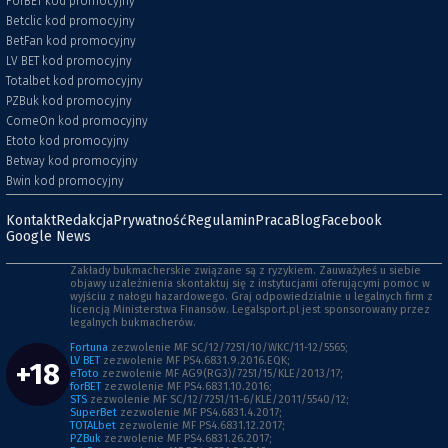
ForBET kod promocyjny
Betclic kod promocyjny
BetFan kod promocyjny
LV BET kod promocyjny
Totalbet kod promocyjny
PZBuk kod promocyjny
ComeOn kod promocyjny
Etoto kod promocyjny
Betway kod promocyjny
Bwin kod promocyjny
Kontakt
Redakcja
Prywatność
Regulamin
Praca
Blog
Facebook
Google News
Zakłady bukmacherskie związane są z ryzykiem. Zauważyłeś u siebie
objawy uzależnienia skontaktuj się z instytucjami oferującymi pomoc w
wyjściu z nałogu hazardowego. Graj odpowiedzialnie u legalnych firm z
licencją Ministerstwa Finansów. Legalsport.pl jest sponsorowany przez
legalnych bukmacherów.
Fortuna
zezwolenie MF SC/12/7251/10/WKC/11-12/5565;
LV BET
zezwolenie MF PS4.6831.9.2016.EQK;
+18
eToto
zezwolenie MF AG9(RG3)/7251/15/KLE/2013/17;
forBET
zezwolenie MF PS4.6831.10.2016;
STS
zezwolenie MF SC/12/7251/11-6/KLE/2011/5540/12;
SuperBet
zezwolenie MF PS4.6831.4.2017;
TOTALbet
zezwolenie MF PS4.6831.12.2017;
PZBuk
zezwolenie MF PS4.6831.26.2017;