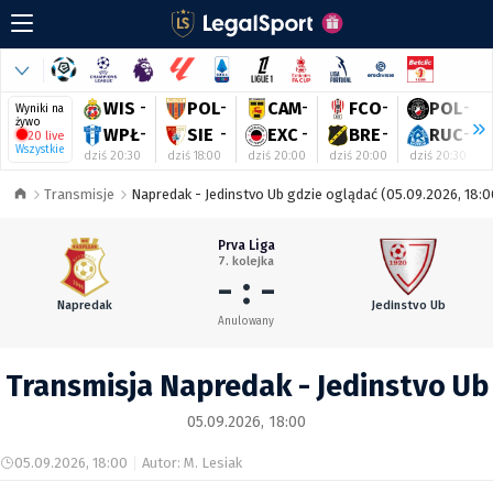
WIS
-
POL
-
CAM
-
FCO
-
POL
-
Wyniki na
żywo
WPŁ
-
SIE
-
EXC
-
BRE
-
RUC
-
20 live
Wszystkie
dziś 20:30
dziś 18:00
dziś 20:00
dziś 20:00
dziś 20:30
Transmisje
Napredak - Jedinstvo Ub gdzie oglądać (05.09.2026, 18:0
Prva Liga
7. kolejka
- : -
Napredak
Jedinstvo Ub
Anulowany
Transmisja Napredak - Jedinstvo Ub
05.09.2026, 18:00
05.09.2026, 18:00
Autor: M. Lesiak