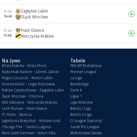
Zagłębie Lubin
15 Sie
14:45
Śląsk Wrocław
Piast Gliwice
15 Sie
17:30
Wieczysta Kraków
Na żywo
Tabele
Wisła Kraków - Wisła Płock
PKO BP Ekstraklasa
Radomiak Radom - Górnik Zabrze
Premier League
Pogoń Szczecin - Motor Lublin
La Liga
Korona Kielce - Legia Warszawa
Bundesliga
Raków Częstochowa - Zagłębie Lubin
Serie A
Śląsk Wrocław - Cracovia
Ligue 1
GKS Katowice - Wieczysta Kraków
Liga Mistrzów
Lech Poznań - Piast Gliwice
Betclic I Liga
FC Porto - Alverca
Betclic II Liga
Jagiellonia Białystok - Widzew Łódź
J1 League (Japonia)
Chicago Fire - Santos Laguna
Saudi Pro League
Paris Saint Germain - Aston Villa
Mistrzostwa Świata