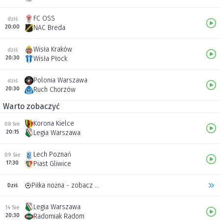
FC OSS
dziś
20:00
NAC Breda
Wisła Kraków
dziś
20:30
Wisła Płock
Polonia Warszawa
dziś
20:30
Ruch Chorzów
Warto zobaczyć
Korona Kielce
08 Sie
20:15
Legia Warszawa
Lech Poznań
09 Sie
17:30
Piast Gliwice
Piłka nożna - zobacz inne transmisje
Dziś
Legia Warszawa
14 Sie
20:30
Radomiak Radom