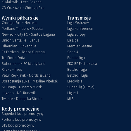
KI Klaksvik - Lech Poznań
CD Cruz Azul - Chicago Fire
Wyniki piłkarskie
Transmisje
Chicago Fire - Necaxa
Liga Mistrzów
Portland Timbers - Puebla
Liga Konferencji
New York City FC - Santos Laguna
Liga Europy
Union Santa Fe - Lanus
La Liga
Hibernian - Shkendija
Premier League
FK Partizan - Toboł Kustanaj
Serie A
Tre Fiori - Drita
Bundesliga
Bohemians - FC Midtjylland
PKO BP Ekstraklasa
Rijeka - Ilves
Betclic I Liga
Valur Reykjavik - Nordsjælland
Betclic II Liga
Borac Banja Luka - Maxline Vitebsk
Eredivisie
SC Braga - Dinamo Mińsk
Super Lig (Turcja)
Lugano - NSI Runavik
Ligue 1
Twente - Dunajska Streda
MLS
Kody promocyjne
Superbet kod promocyjny
Fortuna kod promocyjny
STS kod promocyjny