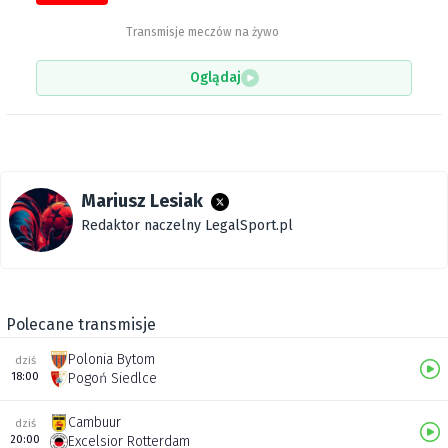
Transmisje meczów na żywo
Oglądaj
Mariusz Lesiak
Redaktor naczelny LegalSport.pl
Polecane transmisje
Polonia Bytom
dziś
18:00
Pogoń Siedlce
Cambuur
dziś
20:00
Excelsior Rotterdam