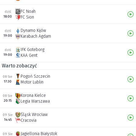
FC Noah
dziś
18:00
FC Sion
Dynamo Kijów
dziś
19:00
Karabach Agdam
IFK Goteborg
dziś
19:00
KAA Gent
Warto zobaczyć
Pogoń Szczecin
08 Sie
17:30
Motor Lublin
Korona Kielce
08 Sie
20:15
Legia Warszawa
Śląsk Wrocław
09 Sie
14:45
Cracovia
Jagiellonia Białystok
09 Sie