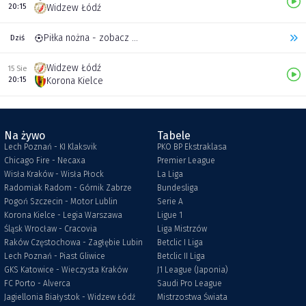
20:15
Widzew Łódź
Piłka nożna - zobacz inne transmisje
Dziś
Widzew Łódź
15 Sie
20:15
Korona Kielce
Na żywo
Tabele
Lech Poznań - KI Klaksvik
PKO BP Ekstraklasa
Chicago Fire - Necaxa
Premier League
Wisła Kraków - Wisła Płock
La Liga
Radomiak Radom - Górnik Zabrze
Bundesliga
Pogoń Szczecin - Motor Lublin
Serie A
Korona Kielce - Legia Warszawa
Ligue 1
Śląsk Wrocław - Cracovia
Liga Mistrzów
Raków Częstochowa - Zagłębie Lubin
Betclic I Liga
Lech Poznań - Piast Gliwice
Betclic II Liga
GKS Katowice - Wieczysta Kraków
J1 League (Japonia)
FC Porto - Alverca
Saudi Pro League
Jagiellonia Białystok - Widzew Łódź
Mistrzostwa Świata