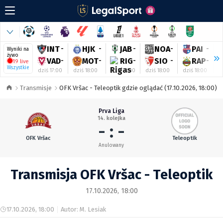
INT
-
HJK
-
JAB
-
NOA
-
PAI
-
Wyniki na
żywo
VAD
-
MOT
-
RIG
-
SIO
-
RAP
-
19 live
Wszystkie
dziś 17:00
dziś 18:00
dziś 18:00
dziś 18:00
dziś 18:00
d
Transmisje
OFK Vršac - Teleoptik gdzie oglądać (17.10.2026, 18:00)
Prva Liga
14. kolejka
- : -
OFK Vršac
Teleoptik
Anulowany
Transmisja OFK Vršac - Teleoptik
17.10.2026, 18:00
17.10.2026, 18:00
Autor: M. Lesiak