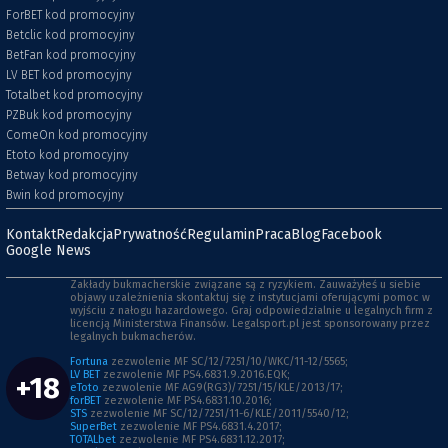
ForBET kod promocyjny
Betclic kod promocyjny
BetFan kod promocyjny
LV BET kod promocyjny
Totalbet kod promocyjny
PZBuk kod promocyjny
ComeOn kod promocyjny
Etoto kod promocyjny
Betway kod promocyjny
Bwin kod promocyjny
Kontakt
Redakcja
Prywatność
Regulamin
Praca
Blog
Facebook
Google News
Zakłady bukmacherskie związane są z ryzykiem. Zauważyłeś u siebie
objawy uzależnienia skontaktuj się z instytucjami oferującymi pomoc w
wyjściu z nałogu hazardowego. Graj odpowiedzialnie u legalnych firm z
licencją Ministerstwa Finansów. Legalsport.pl jest sponsorowany przez
legalnych bukmacherów.
Fortuna
zezwolenie MF SC/12/7251/10/WKC/11-12/5565;
LV BET
zezwolenie MF PS4.6831.9.2016.EQK;
+18
eToto
zezwolenie MF AG9(RG3)/7251/15/KLE/2013/17;
forBET
zezwolenie MF PS4.6831.10.2016;
STS
zezwolenie MF SC/12/7251/11-6/KLE/2011/5540/12;
SuperBet
zezwolenie MF PS4.6831.4.2017;
TOTALbet
zezwolenie MF PS4.6831.12.2017;