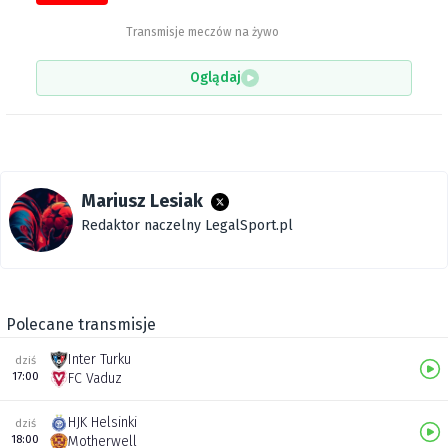
Transmisje meczów na żywo
Oglądaj
Mariusz Lesiak
Redaktor naczelny LegalSport.pl
Polecane transmisje
Inter Turku
dziś
17:00
FC Vaduz
HJK Helsinki
dziś
18:00
Motherwell