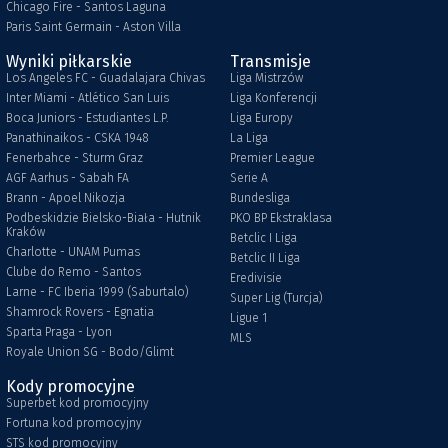
Chicago Fire - Santos Laguna
Paris Saint Germain - Aston Villa
Wyniki piłkarskie
Transmisje
Los Angeles FC - Guadalajara Chivas
Liga Mistrzów
Inter Miami - Atlético San Luis
Liga Konferencji
Boca Juniors - Estudiantes L.P.
Liga Europy
Panathinaikos - CSKA 1948
La Liga
Fenerbahce - Sturm Graz
Premier League
AGF Aarhus - Sabah FA
Serie A
Brann - Apoel Nikozja
Bundesliga
Podbeskidzie Bielsko-Biała - Hutnik
PKO BP Ekstraklasa
Kraków
Betclic I Liga
Charlotte - UNAM Pumas
Betclic II Liga
Clube do Remo - Santos
Eredivisie
Larne - FC Iberia 1999 (Saburtalo)
Super Lig (Turcja)
Shamrock Rovers - Egnatia
Ligue 1
Sparta Praga - Lyon
MLS
Royale Union SG - Bodo/Glimt
Kody promocyjne
Superbet kod promocyjny
Fortuna kod promocyjny
STS kod promocyjny