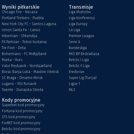
Wyniki piłkarskie
Transmisje
Chicago Fire - Necaxa
Liga Mistrzów
Portland Timbers - Puebla
Liga Konferencji
New York City FC - Santos Laguna
Liga Europy
Union Santa Fe - Lanus
La Liga
Hibernian - Shkendija
Premier League
FK Partizan - Toboł Kustanaj
Serie A
Tre Fiori - Drita
Bundesliga
Bohemians - FC Midtjylland
PKO BP Ekstraklasa
Rijeka - Ilves
Betclic I Liga
Valur Reykjavik - Nordsjælland
Betclic II Liga
Borac Banja Luka - Maxline Vitebsk
Eredivisie
SC Braga - Dinamo Mińsk
Super Lig (Turcja)
Lugano - NSI Runavik
Ligue 1
Twente - Dunajska Streda
MLS
Kody promocyjne
Superbet kod promocyjny
Fortuna kod promocyjny
STS kod promocyjny
ForBET kod promocyjny
Betclic kod promocyjny