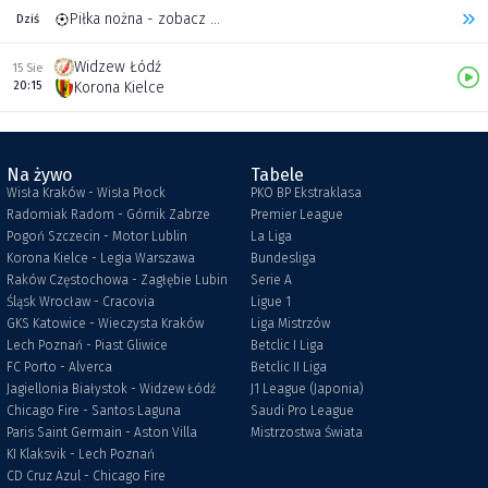
Piłka nożna - zobacz inne transmisje
Dziś
Widzew Łódź
15 Sie
20:15
Korona Kielce
Na żywo
Tabele
Wisła Kraków - Wisła Płock
PKO BP Ekstraklasa
Radomiak Radom - Górnik Zabrze
Premier League
Pogoń Szczecin - Motor Lublin
La Liga
Korona Kielce - Legia Warszawa
Bundesliga
Raków Częstochowa - Zagłębie Lubin
Serie A
Śląsk Wrocław - Cracovia
Ligue 1
GKS Katowice - Wieczysta Kraków
Liga Mistrzów
Lech Poznań - Piast Gliwice
Betclic I Liga
FC Porto - Alverca
Betclic II Liga
Jagiellonia Białystok - Widzew Łódź
J1 League (Japonia)
Chicago Fire - Santos Laguna
Saudi Pro League
Paris Saint Germain - Aston Villa
Mistrzostwa Świata
KI Klaksvik - Lech Poznań
CD Cruz Azul - Chicago Fire