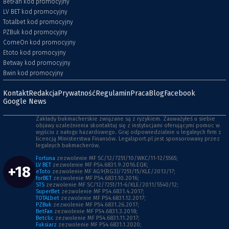
BetFan kod promocyjny
LV BET kod promocyjny
Totalbet kod promocyjny
PZBuk kod promocyjny
ComeOn kod promocyjny
Etoto kod promocyjny
Betway kod promocyjny
Bwin kod promocyjny
Kontakt
Redakcja
Prywatność
Regulamin
Praca
Blog
Facebook
Google News
Zakłady bukmacherskie związane są z ryzykiem. Zauważyłeś u siebie
objawy uzależnienia skontaktuj się z instytucjami oferującymi pomoc w
wyjściu z nałogu hazardowego. Graj odpowiedzialnie u legalnych firm z
licencją Ministerstwa Finansów. Legalsport.pl jest sponsorowany przez
legalnych bukmacherów.
Fortuna
zezwolenie MF SC/12/7251/10/WKC/11-12/5565;
LV BET
zezwolenie MF PS4.6831.9.2016.EQK;
+18
eToto
zezwolenie MF AG9(RG3)/7251/15/KLE/2013/17;
forBET
zezwolenie MF PS4.6831.10.2016;
STS
zezwolenie MF SC/12/7251/11-6/KLE/2011/5540/12;
SuperBet
zezwolenie MF PS4.6831.4.2017;
TOTALbet
zezwolenie MF PS4.6831.12.2017;
PZBuk
zezwolenie MF PS4.6831.26.2017;
BetFan
zezwolenie MF PS4.6831.3.2018;
Betclic
zezwolenie MF PS4.6831.11.2017;
Fuksiarz
zezwolenie MF PS4.6831.1.2020;