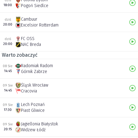
dziś
18:00
Pogoń Siedlce
Cambuur
dziś
20:00
Excelsior Rotterdam
FC OSS
dziś
20:00
NAC Breda
Warto zobaczyć
Radomiak Radom
08 Sie
14:45
Górnik Zabrze
Śląsk Wrocław
09 Sie
14:45
Cracovia
Lech Poznań
09 Sie
17:30
Piast Gliwice
Jagiellonia Białystok
09 Sie
20:15
Widzew Łódź