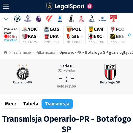
YOK
-
GOS
-
POL
-
CAM
-
FCO
-
Wyniki na
żywo
KAS
-
URA
-
SIE
-
EXC
-
BRE
-
20 live
Wszystkie
dziś 12:25
dziś 12:30
dziś 18:00
dziś 20:00
dziś 20:00
Transmisje
Piłka nożna
Operario-PR - Botafogo SP gdzie oglądać 
Serie B
32. kolejka
- : -
Operario-PR
Botafogo SP
06.10.26 21:00
Mecz
Tabela
Transmisja
Transmisja Operario-PR - Botafogo
SP