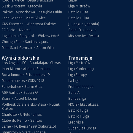
Korona Kielce - Legia Warszawa
Ligue 1
Śląsk Wrocław - Cracovia
Liga Mistrzów
Raków Częstochowa - Zagłębie Lubin
Betclic I Liga
Lech Poznań - Piast Gliwice
Betclic II Liga
GKS Katowice - Wieczysta Kraków
J1 League (Japonia)
FC Porto - Alverca
Saudi Pro League
Jagiellonia Białystok - Widzew Łódź
Mistrzostwa Świata
Chicago Fire - Santos Laguna
Paris Saint Germain - Aston Villa
Wyniki piłkarskie
Transmisje
Los Angeles FC - Guadalajara Chivas
Liga Mistrzów
Inter Miami - Atlético San Luis
Liga Konferencji
Boca Juniors - Estudiantes L.P.
Liga Europy
Panathinaikos - CSKA 1948
La Liga
Fenerbahce - Sturm Graz
Premier League
AGF Aarhus - Sabah FA
Serie A
Brann - Apoel Nikozja
Bundesliga
Podbeskidzie Bielsko-Biała - Hutnik
PKO BP Ekstraklasa
Kraków
Betclic I Liga
Charlotte - UNAM Pumas
Betclic II Liga
Clube do Remo - Santos
Eredivisie
Larne - FC Iberia 1999 (Saburtalo)
Super Lig (Turcja)
Shamrock Rovers - Egnatia