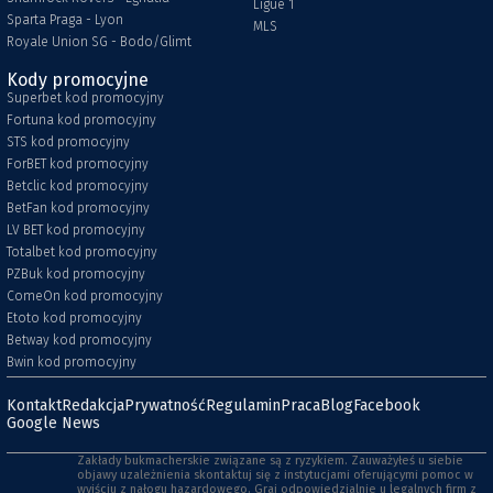
Ligue 1
Sparta Praga - Lyon
MLS
Royale Union SG - Bodo/Glimt
Kody promocyjne
Superbet kod promocyjny
Fortuna kod promocyjny
STS kod promocyjny
ForBET kod promocyjny
Betclic kod promocyjny
BetFan kod promocyjny
LV BET kod promocyjny
Totalbet kod promocyjny
PZBuk kod promocyjny
ComeOn kod promocyjny
Etoto kod promocyjny
Betway kod promocyjny
Bwin kod promocyjny
Kontakt
Redakcja
Prywatność
Regulamin
Praca
Blog
Facebook
Google News
Zakłady bukmacherskie związane są z ryzykiem. Zauważyłeś u siebie
objawy uzależnienia skontaktuj się z instytucjami oferującymi pomoc w
wyjściu z nałogu hazardowego. Graj odpowiedzialnie u legalnych firm z