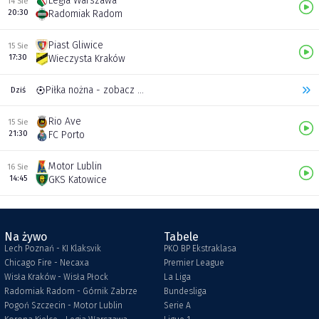
Legia Warszawa
14 Sie
20:30
Radomiak Radom
Piast Gliwice
15 Sie
17:30
Wieczysta Kraków
Piłka nożna - zobacz inne transmisje
Dziś
Rio Ave
15 Sie
21:30
FC Porto
Motor Lublin
16 Sie
14:45
GKS Katowice
Na żywo
Tabele
Lech Poznań - KI Klaksvik
PKO BP Ekstraklasa
Chicago Fire - Necaxa
Premier League
Wisła Kraków - Wisła Płock
La Liga
Radomiak Radom - Górnik Zabrze
Bundesliga
Pogoń Szczecin - Motor Lublin
Serie A