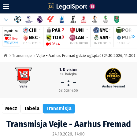
CHI
-
PAR
2
UNI
-
NYC
-
POR
-
Wyniki na
żywo
NEC
-
TOB
0
LAN
-
SAN
-
PUE
-
27 live
Wszystkie
07.08 02:30
07.08 00:00
07.08 01:30
07.08 04:30
90' +4
Transmisje
Vejle - Aarhus Fremad gdzie oglądać (24.10.2026, 14:00)
1. Division
12. kolejka
- : -
Vejle
Aarhus Fremad
24.10.26 14:00
Mecz
Tabela
Transmisja
Transmisja Vejle - Aarhus Fremad
24.10.2026, 14:00