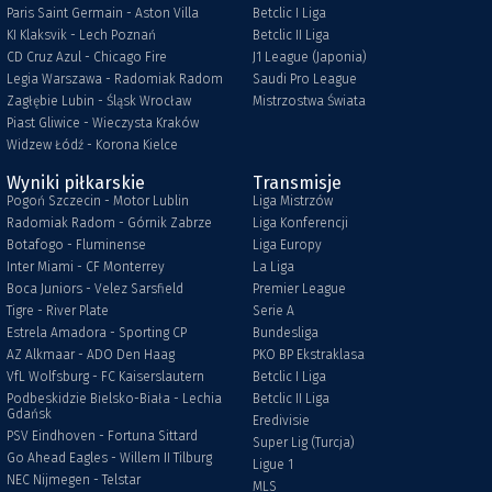
Paris Saint Germain - Aston Villa
Betclic I Liga
KI Klaksvik - Lech Poznań
Betclic II Liga
CD Cruz Azul - Chicago Fire
J1 League (Japonia)
Legia Warszawa - Radomiak Radom
Saudi Pro League
Zagłębie Lubin - Śląsk Wrocław
Mistrzostwa Świata
Piast Gliwice - Wieczysta Kraków
Widzew Łódź - Korona Kielce
Wyniki piłkarskie
Transmisje
Pogoń Szczecin - Motor Lublin
Liga Mistrzów
Radomiak Radom - Górnik Zabrze
Liga Konferencji
Botafogo - Fluminense
Liga Europy
Inter Miami - CF Monterrey
La Liga
Boca Juniors - Velez Sarsfield
Premier League
Tigre - River Plate
Serie A
Estrela Amadora - Sporting CP
Bundesliga
AZ Alkmaar - ADO Den Haag
PKO BP Ekstraklasa
VfL Wolfsburg - FC Kaiserslautern
Betclic I Liga
Podbeskidzie Bielsko-Biała - Lechia
Betclic II Liga
Gdańsk
Eredivisie
PSV Eindhoven - Fortuna Sittard
Super Lig (Turcja)
Go Ahead Eagles - Willem II Tilburg
Ligue 1
NEC Nijmegen - Telstar
MLS