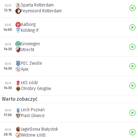
Sparta Rotterdam
dziś
12:15
Feyenoord Rotterdam
Aalborg
dziś
14:00
Kolding IF
Groningen
dziś
14:30
Utrecht
PEC Zwolle
dziś
14:30
Ajax
ŁKS Łódź
dziś
14:30
Chrobry Głogów
Warto zobaczyć
Lech Poznań
dziś
17:30
Piast Gliwice
Jagiellonia Białystok
dziś
20:15
Widzew Łódź