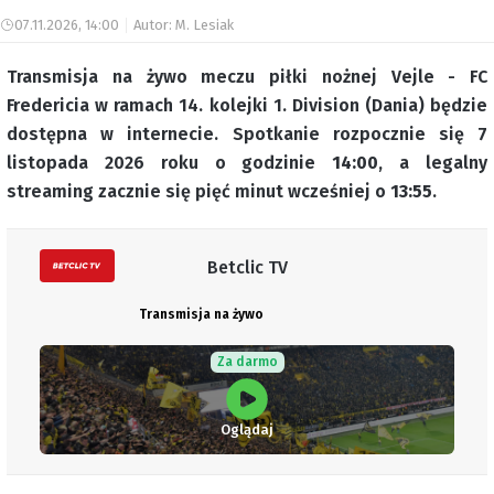
07.11.2026, 14:00
Autor: M. Lesiak
Transmisja na żywo meczu piłki nożnej Vejle - FC
Fredericia w ramach 14. kolejki 1. Division (Dania) będzie
dostępna w internecie. Spotkanie rozpocznie się 7
listopada 2026 roku o godzinie
14:00
, a legalny
streaming zacznie się pięć minut wcześniej o
13:55
.
Betclic TV
Transmisja na żywo
Za darmo
Oglądaj