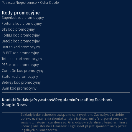
Puszcza Niepołomice - Odra Opole
Kody promocyjne
Superbet kod promocyjny
Fortuna kod promocyjny
STS kod promocyjny
ForBET kod promocyjny
Betclic kod promocyjny
BetFan kod promocyjny
LV BET kod promocyjny
Totalbet kod promocyjny
PZBuk kod promocyjny
ComeOn kod promocyjny
Etoto kod promocyjny
Betway kod promocyjny
Bwin kod promocyjny
Kontakt
Redakcja
Prywatność
Regulamin
Praca
Blog
Facebook
Google News
Zakłady bukmacherskie związane są z ryzykiem. Zauważyłeś u siebie
objawy uzależnienia skontaktuj się z instytucjami oferującymi pomoc w
wyjściu z nałogu hazardowego. Graj odpowiedzialnie u legalnych firm z
licencją Ministerstwa Finansów. Legalsport.pl jest sponsorowany przez
legalnych bukmacherów.