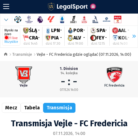
ŚLĄ
-
LPN
-
POR
-
SPA
-
AAL
-
Wyniki na
żywo
CRA
-
PIA
-
ALV
-
FEY
-
KOL
-
21 live
Wszystkie
dziś 14:45
dziś 17:30
dziś 19:00
dziś 12:15
dziś 14:00
d
Transmisje
Vejle - FC Fredericia gdzie oglądać (07.11.2026, 14:00)
1. Division
14. kolejka
- : -
Vejle
FC Fredericia
07.11.26 14:00
Mecz
Tabela
Transmisja
Transmisja Vejle - FC Fredericia
07.11.2026, 14:00