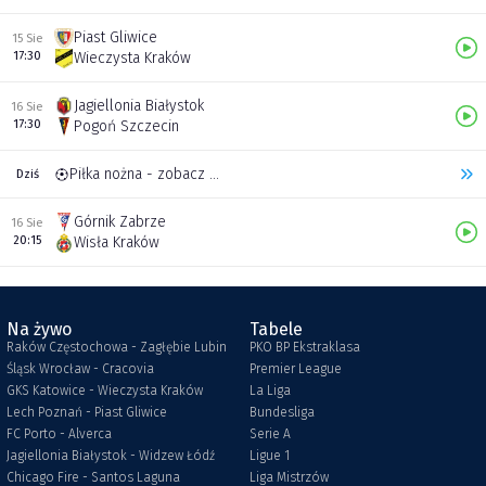
Piast Gliwice
15 Sie
17:30
Wieczysta Kraków
Jagiellonia Białystok
16 Sie
17:30
Pogoń Szczecin
Piłka nożna - zobacz inne transmisje
Dziś
Górnik Zabrze
16 Sie
20:15
Wisła Kraków
Na żywo
Tabele
Raków Częstochowa - Zagłębie Lubin
PKO BP Ekstraklasa
Śląsk Wrocław - Cracovia
Premier League
GKS Katowice - Wieczysta Kraków
La Liga
Lech Poznań - Piast Gliwice
Bundesliga
FC Porto - Alverca
Serie A
Jagiellonia Białystok - Widzew Łódź
Ligue 1
Chicago Fire - Santos Laguna
Liga Mistrzów