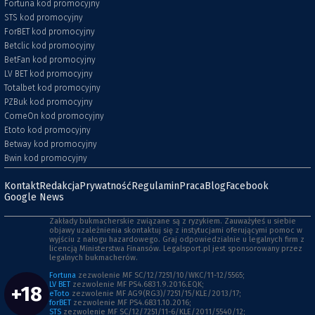
Fortuna kod promocyjny
STS kod promocyjny
ForBET kod promocyjny
Betclic kod promocyjny
BetFan kod promocyjny
LV BET kod promocyjny
Totalbet kod promocyjny
PZBuk kod promocyjny
ComeOn kod promocyjny
Etoto kod promocyjny
Betway kod promocyjny
Bwin kod promocyjny
Kontakt
Redakcja
Prywatność
Regulamin
Praca
Blog
Facebook
Google News
Zakłady bukmacherskie związane są z ryzykiem. Zauważyłeś u siebie
objawy uzależnienia skontaktuj się z instytucjami oferującymi pomoc w
wyjściu z nałogu hazardowego. Graj odpowiedzialnie u legalnych firm z
licencją Ministerstwa Finansów. Legalsport.pl jest sponsorowany przez
legalnych bukmacherów.
Fortuna
zezwolenie MF SC/12/7251/10/WKC/11-12/5565;
LV BET
zezwolenie MF PS4.6831.9.2016.EQK;
+18
eToto
zezwolenie MF AG9(RG3)/7251/15/KLE/2013/17;
forBET
zezwolenie MF PS4.6831.10.2016;
STS
zezwolenie MF SC/12/7251/11-6/KLE/2011/5540/12;