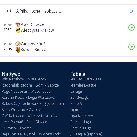
Piłka nożna - zobacz inne transmisje
Dziś
Piast Gliwice
15 Sie
17:30
Wieczysta Kraków
Widzew Łódź
15 Sie
20:15
Korona Kielce
Na żywo
Tabele
Wisła Kraków - Wisła Płock
PKO BP Ekstraklasa
Radomiak Radom - Górnik Zabrze
Premier League
Pogoń Szczecin - Motor Lublin
La Liga
Korona Kielce - Legia Warszawa
Bundesliga
Raków Częstochowa - Zagłębie Lubin
Serie A
Śląsk Wrocław - Cracovia
Ligue 1
GKS Katowice - Wieczysta Kraków
Liga Mistrzów
Lech Poznań - Piast Gliwice
Betclic I Liga
FC Porto - Alverca
Betclic II Liga
Jagiellonia Białystok - Widzew Łódź
J1 League (Japonia)