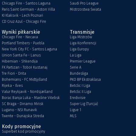
Chicago Fire - Santos Laguna
Saudi Pro League
Paris Saint Germain - Aston Villa
Mistrzostwa Świata
KI Klaksvik - Lech Poznań
CD Cruz Azul - Chicago Fire
Wyniki piłkarskie
Transmisje
Chicago Fire - Necaxa
Liga Mistrzów
Portland Timbers - Puebla
Liga Konferencji
New York City FC - Santos Laguna
Liga Europy
Union Santa Fe - Lanus
La Liga
Hibernian - Shkendija
Premier League
FK Partizan - Toboł Kustanaj
Serie A
Tre Fiori - Drita
Bundesliga
Bohemians - FC Midtjylland
PKO BP Ekstraklasa
Rijeka - Ilves
Betclic I Liga
Valur Reykjavik - Nordsjælland
Betclic II Liga
Borac Banja Luka - Maxline Vitebsk
Eredivisie
SC Braga - Dinamo Mińsk
Super Lig (Turcja)
Lugano - NSI Runavik
Ligue 1
Twente - Dunajska Streda
MLS
Kody promocyjne
Superbet kod promocyjny