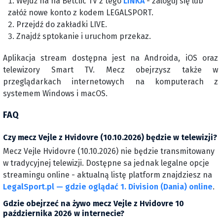
Wejdź na na Betclic TV z tego
LINKA
- zaloguj się lub
załóż nowe konto z kodem LEGALSPORT.
Przejdź do zakładki LIVE.
Znajdź sptokanie i uruchom przekaz.
Aplikacja stream dostępna jest na Androida, iOS oraz
telewizory Smart TV. Mecz obejrzysz także w
przeglądarkach internetowych na komputerach z
systemem Windows i macOS.
FAQ
Czy mecz Vejle z Hvidovre (10.10.2026) będzie w telewizji?
Mecz Vejle Hvidovre (10.10.2026) nie będzie transmitowany
w tradycyjnej telewizji. Dostępne sa jednak legalne opcje
streamingu online - aktualną listę platform znajdziesz na
LegalSport.pl — gdzie oglądać 1. Division (Dania) online
.
Gdzie obejrzeć na żywo mecz Vejle z Hvidovre 10
października 2026 w internecie?