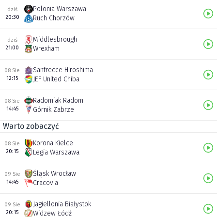
Polonia Warszawa
dziś
20:30
Ruch Chorzów
Middlesbrough
dziś
21:00
Wrexham
Sanfrecce Hiroshima
08 Sie
12:15
JEF United Chiba
Radomiak Radom
08 Sie
14:45
Górnik Zabrze
Warto zobaczyć
Korona Kielce
08 Sie
20:15
Legia Warszawa
Śląsk Wrocław
09 Sie
14:45
Cracovia
Jagiellonia Białystok
09 Sie
20:15
Widzew Łódź