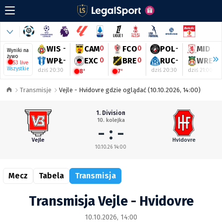
WIS
-
CAM
0
FCO
0
POL
-
MID
-
Wyniki na
żywo
WPŁ
-
EXC
0
BRE
0
RUC
-
WRE
-
53 live
Wszystkie
dziś 20:30
dziś 20:30
dziś 21:00
8'
7'
Transmisje
Vejle - Hvidovre gdzie oglądać (10.10.2026, 14:00)
1. Division
10. kolejka
- : -
Vejle
Hvidovre
10.10.26 14:00
Mecz
Tabela
Transmisja
Transmisja Vejle - Hvidovre
10.10.2026, 14:00