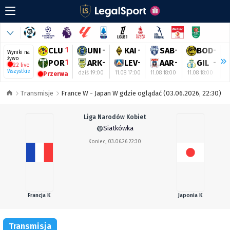
CLU
1
UNI
-
KAI
-
SAB
-
BOD
-
Wyniki na
żywo
POR
1
ARK
-
LEV
-
AAR
-
GIL
-
22 live
Wszystkie
dziś 19:00
11.08 17:00
11.08 18:00
11.08 18:00
1
Przerwa
Transmisje
France W - Japan W gdzie oglądać (03.06.2026, 22:30)
Liga Narodów Kobiet
Siatkówka
Koniec, 03.06.26 22:30
Francja K
Japonia K
Transmisja