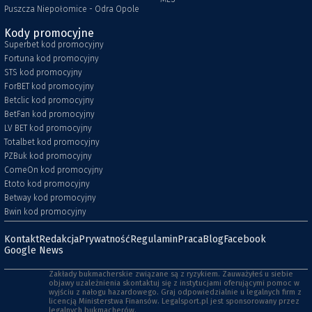
Puszcza Niepołomice - Odra Opole
Kody promocyjne
Superbet kod promocyjny
Fortuna kod promocyjny
STS kod promocyjny
ForBET kod promocyjny
Betclic kod promocyjny
BetFan kod promocyjny
LV BET kod promocyjny
Totalbet kod promocyjny
PZBuk kod promocyjny
ComeOn kod promocyjny
Etoto kod promocyjny
Betway kod promocyjny
Bwin kod promocyjny
Kontakt
Redakcja
Prywatność
Regulamin
Praca
Blog
Facebook
Google News
Zakłady bukmacherskie związane są z ryzykiem. Zauważyłeś u siebie
objawy uzależnienia skontaktuj się z instytucjami oferującymi pomoc w
wyjściu z nałogu hazardowego. Graj odpowiedzialnie u legalnych firm z
licencją Ministerstwa Finansów. Legalsport.pl jest sponsorowany przez
legalnych bukmacherów.