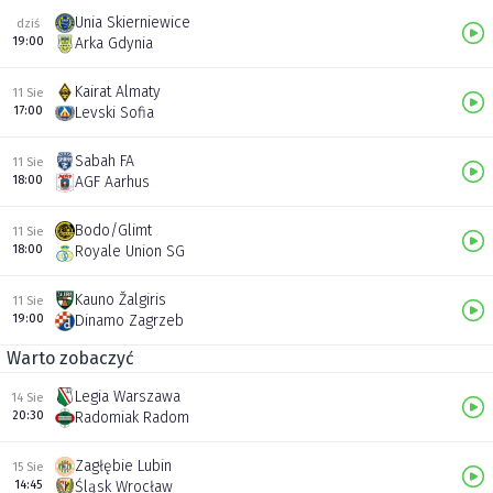
Unia Skierniewice
dziś
19:00
Arka Gdynia
Kairat Almaty
11 Sie
17:00
Levski Sofia
Sabah FA
11 Sie
18:00
AGF Aarhus
Bodo/Glimt
11 Sie
18:00
Royale Union SG
Kauno Žalgiris
11 Sie
19:00
Dinamo Zagrzeb
Warto zobaczyć
Legia Warszawa
14 Sie
20:30
Radomiak Radom
Zagłębie Lubin
15 Sie
14:45
Śląsk Wrocław