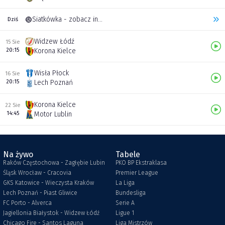
Siatkówka - zobacz inne transmisje
Dziś
Widzew Łódź
15 Sie
20:15
Korona Kielce
Wisła Płock
16 Sie
20:15
Lech Poznań
Korona Kielce
22 Sie
14:45
Motor Lublin
Na żywo
Tabele
Raków Częstochowa - Zagłębie Lubin
PKO BP Ekstraklasa
Śląsk Wrocław - Cracovia
Premier League
GKS Katowice - Wieczysta Kraków
La Liga
Lech Poznań - Piast Gliwice
Bundesliga
FC Porto - Alverca
Serie A
Jagiellonia Białystok - Widzew Łódź
Ligue 1
Chicago Fire - Santos Laguna
Liga Mistrzów