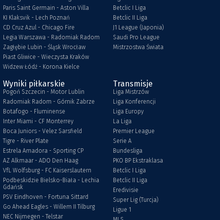
Paris Saint Germain - Aston Villa
Betclic I Liga
KI Klaksvik - Lech Poznań
Betclic II Liga
CD Cruz Azul - Chicago Fire
J1 League (Japonia)
Legia Warszawa - Radomiak Radom
Saudi Pro League
Zagłębie Lubin - Śląsk Wrocław
Mistrzostwa Świata
Piast Gliwice - Wieczysta Kraków
Widzew Łódź - Korona Kielce
Wyniki piłkarskie
Transmisje
Pogoń Szczecin - Motor Lublin
Liga Mistrzów
Radomiak Radom - Górnik Zabrze
Liga Konferencji
Botafogo - Fluminense
Liga Europy
Inter Miami - CF Monterrey
La Liga
Boca Juniors - Velez Sarsfield
Premier League
Tigre - River Plate
Serie A
Estrela Amadora - Sporting CP
Bundesliga
AZ Alkmaar - ADO Den Haag
PKO BP Ekstraklasa
VfL Wolfsburg - FC Kaiserslautern
Betclic I Liga
Podbeskidzie Bielsko-Biała - Lechia
Betclic II Liga
Gdańsk
Eredivisie
PSV Eindhoven - Fortuna Sittard
Super Lig (Turcja)
Go Ahead Eagles - Willem II Tilburg
Ligue 1
NEC Nijmegen - Telstar
MLS