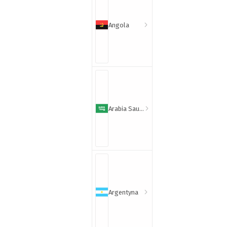
Angola
Arabia Saudyjska
Argentyna