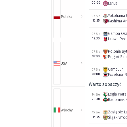
00:00
Lanus
Yokohama 
07 Sie
Polska
12:25
Kashima An
Gamba Os
07 Sie
12:30
Urawa Red
Polonia By
07 Sie
18:00
Pogoń Sie
USA
Cambuur
07 Sie
20:00
Excelsior 
Warto zobaczyć
Legia War
14 Sie
20:30
Radomiak 
Włochy
Zagłębie L
15 Sie
14:45
Śląsk Wro