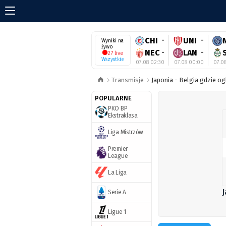
CHI
-
UNI
-
Wyniki na
żywo
NEC
-
LAN
-
27 live
Wszystkie
07.08 02:30
07.08 00:00
07.08
Transmisje
Japonia - Belgia gdzie og
POPULARNE
PKO BP
Ekstraklasa
Liga Mistrzów
Premier
League
La Liga
J
Serie A
Ligue 1