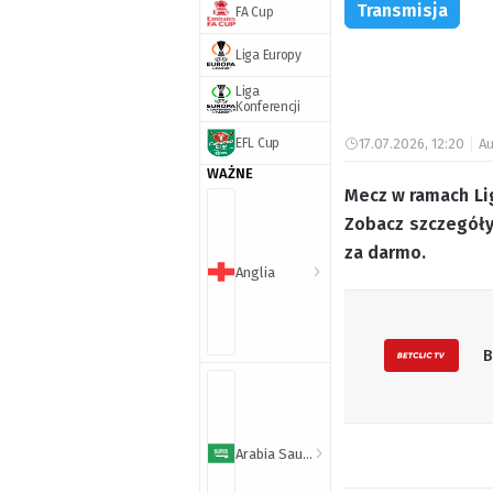
Transmisja
FA Cup
Liga Europy
Liga
Konferencji
EFL Cup
17.07.2026, 12:20
Au
WAŻNE
Mecz w ramach Li
Zobacz szczegóły
za darmo.
Anglia
B
Arabia Saudyjska