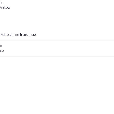
ce
 Kraków
 zobacz inne transmisje
in
ice