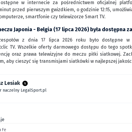
dostępne w internecie za pośrednictwem oficjalnej pla
minut przed pierwszym gwizdkiem, o godzinie 12:15, umożliw
komputerze, smartfonie czy telewizorze Smart TV.
meczu Japonia - Belgia (17 lipca 2026) była dostępna z
zespołów z dnia 17 lipca 2026 roku było dostępne w
clic TV. Wszelkie oferty darmowego dostępu do tego spotka
encję oraz prawa telewizyjne do meczu piłki siatkowej. Za
rm, aby cieszyć się transmisjami siatkówki w najlepszej jakości
z Lesiak
r naczelny LegalSport.pl
je
a Fe