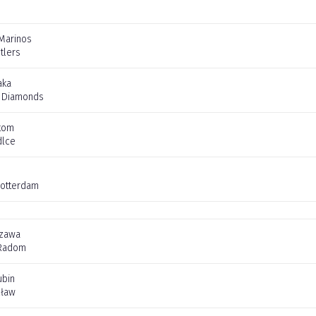
Marinos
tlers
aka
 Diamonds
tom
dlce
Rotterdam
szawa
Radom
ubin
cław