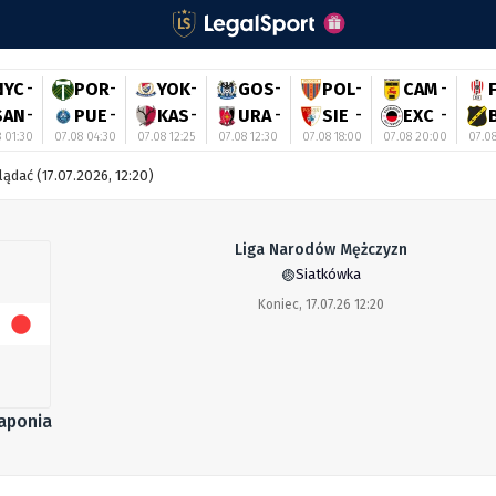
NYC
-
POR
-
YOK
-
GOS
-
POL
-
CAM
-
SAN
-
PUE
-
KAS
-
URA
-
SIE
-
EXC
-
 01:30
07.08 04:30
07.08 12:25
07.08 12:30
07.08 18:00
07.08 20:00
07.0
lądać (17.07.2026, 12:20)
Liga Narodów Mężczyzn
Siatkówka
Koniec, 17.07.26 12:20
aponia