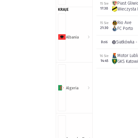
Piast Gliwi
15 Sie
17:30
Wieczysta
KRAJE
Rio Ave
15 Sie
21:30
FC Porto
Albania
Siatkówka -
Dziś
Motor Lubl
16 Sie
14:45
GKS Katow
Algeria