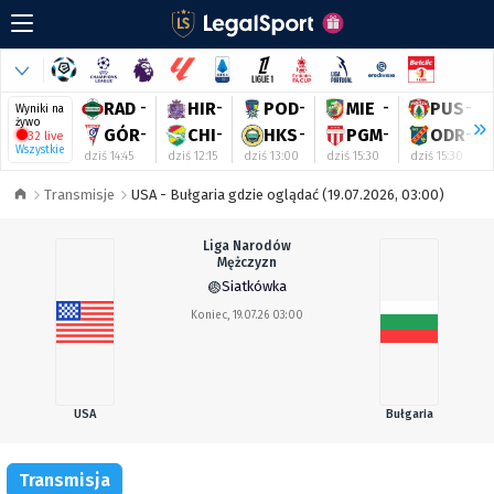
RAD
-
HIR
-
POD
-
MIE
-
PUS
-
Wyniki na
żywo
GÓR
-
CHI
-
HKS
-
PGM
-
ODR
-
32 live
Wszystkie
dziś 14:45
dziś 12:15
dziś 13:00
dziś 15:30
dziś 15:30
Transmisje
USA - Bułgaria gdzie oglądać (19.07.2026, 03:00)
Liga Narodów
Mężczyzn
Siatkówka
Koniec, 19.07.26 03:00
USA
Bułgaria
Transmisja