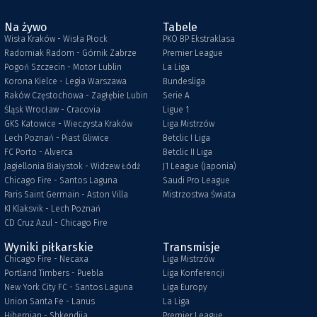
Na żywo
Tabele
Wisła Kraków - Wisła Płock
PKO BP Ekstraklasa
Radomiak Radom - Górnik Zabrze
Premier League
Pogoń Szczecin - Motor Lublin
La Liga
Korona Kielce - Legia Warszawa
Bundesliga
Raków Częstochowa - Zagłębie Lubin
Serie A
Śląsk Wrocław - Cracovia
Ligue 1
GKS Katowice - Wieczysta Kraków
Liga Mistrzów
Lech Poznań - Piast Gliwice
Betclic I Liga
FC Porto - Alverca
Betclic II Liga
Jagiellonia Białystok - Widzew Łódź
J1 League (Japonia)
Chicago Fire - Santos Laguna
Saudi Pro League
Paris Saint Germain - Aston Villa
Mistrzostwa Świata
KI Klaksvik - Lech Poznań
CD Cruz Azul - Chicago Fire
Wyniki piłkarskie
Transmisje
Chicago Fire - Necaxa
Liga Mistrzów
Portland Timbers - Puebla
Liga Konferencji
New York City FC - Santos Laguna
Liga Europy
Union Santa Fe - Lanus
La Liga
Hibernian - Shkendija
Premier League