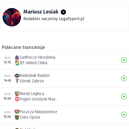
Mariusz Lesiak
Redaktor naczelny LegalSport.pl
Polecane transmisje
Sanfrecce Hiroshima
dziś
12:15
JEF United Chiba
Radomiak Radom
dziś
14:45
Górnik Zabrze
Miedź Legnica
dziś
15:30
Pogoń Grodzisk Mazowiecki
Puszcza Niepołomice
dziś
15:30
Odra Opole