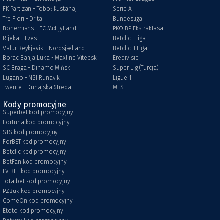
FK Partizan - Toboł Kustanaj
Serie A
Tre Fiori - Drita
Bundesliga
Bohemians - FC Midtjylland
PKO BP Ekstraklasa
Rijeka - Ilves
Betclic I Liga
Valur Reykjavik - Nordsjælland
Betclic II Liga
Borac Banja Luka - Maxline Vitebsk
Eredivisie
SC Braga - Dinamo Mińsk
Super Lig (Turcja)
Lugano - NSI Runavik
Ligue 1
Twente - Dunajska Streda
MLS
Kody promocyjne
Superbet kod promocyjny
Fortuna kod promocyjny
STS kod promocyjny
ForBET kod promocyjny
Betclic kod promocyjny
BetFan kod promocyjny
LV BET kod promocyjny
Totalbet kod promocyjny
PZBuk kod promocyjny
ComeOn kod promocyjny
Etoto kod promocyjny