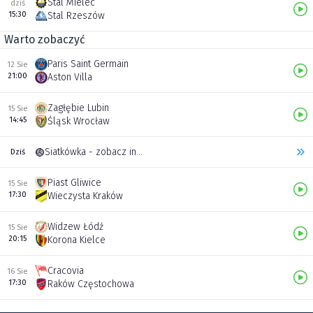
Stal Mielec
dziś
15:30
Stal Rzeszów
Warto zobaczyć
Paris Saint Germain
12 Sie
21:00
Aston Villa
Zagłębie Lubin
15 Sie
14:45
Śląsk Wrocław
Siatkówka - zobacz inne transmisje
Dziś
Piast Gliwice
15 Sie
17:30
Wieczysta Kraków
Widzew Łódź
15 Sie
20:15
Korona Kielce
Cracovia
16 Sie
17:30
Raków Częstochowa