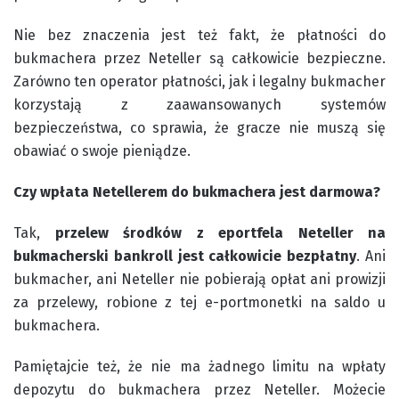
Nie bez znaczenia jest też fakt, że płatności do
bukmachera przez Neteller są całkowicie bezpieczne.
Zarówno ten operator płatności, jak i legalny bukmacher
korzystają z zaawansowanych systemów
bezpieczeństwa, co sprawia, że gracze nie muszą się
obawiać o swoje pieniądze.
Czy wpłata Netellerem do bukmachera jest darmowa?
Tak,
przelew środków z eportfela Neteller na
bukmacherski bankroll jest całkowicie bezpłatny
. Ani
bukmacher, ani Neteller nie pobierają opłat ani prowizji
za przelewy, robione z tej e-portmonetki na saldo u
bukmachera.
Pamiętajcie też, że nie ma żadnego limitu na wpłaty
depozytu do bukmachera przez Neteller. Możecie