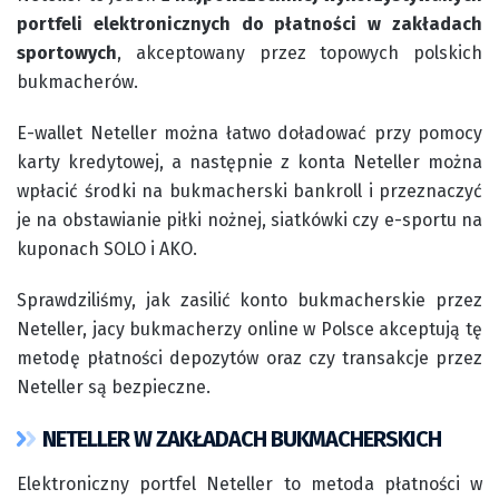
portfeli elektronicznych do płatności w zakładach
sportowych
, akceptowany przez topowych polskich
bukmacherów.
E-wallet Neteller można łatwo doładować przy pomocy
karty kredytowej, a następnie z konta Neteller można
wpłacić środki na bukmacherski bankroll i przeznaczyć
je na obstawianie piłki nożnej, siatkówki czy e-sportu na
kuponach SOLO i AKO.
Sprawdziliśmy, jak zasilić konto bukmacherskie przez
Neteller, jacy bukmacherzy online w Polsce akceptują tę
metodę płatności depozytów oraz czy transakcje przez
Neteller są bezpieczne.
NETELLER W ZAKŁADACH BUKMACHERSKICH
Elektroniczny portfel Neteller to metoda płatności w