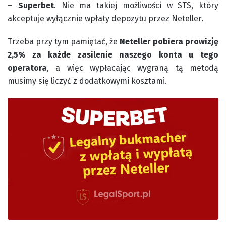
– Superbet
. Nie ma takiej możliwości w STS, który
akceptuje wyłącznie wpłaty depozytu przez Neteller.
Trzeba przy tym pamiętać, że
Neteller pobiera prowizję
2,5% za każde zasilenie naszego konta u tego
operatora
, a więc wypłacając wygraną tą metodą
musimy się liczyć z dodatkowymi kosztami.