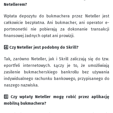
Netellerem?
Wpłata depozytu do bukmachera przez Neteller jest
całkowicie bezpłatna. Ani bukmacher, ani operator e-
portmonetki nie pobierają za dokonanie transakcji
finansowej żadnych opłat ani prowizji.
4️⃣ Czy Neteller jest podobny do Skrill?
Tak, zarówno Neteller, jak i Skrill zaliczają się do tzw.
eportfeli internetowych. Łączy je to, że umożliwiają
zasilenie bukmacherskiego bankrollu bez używania
indywidualnego rachunku bankowego, przypisanego do
naszego nazwiska.
5️⃣ Czy wpłaty Neteller mogę robić przez aplikację
mobilną bukmachera?