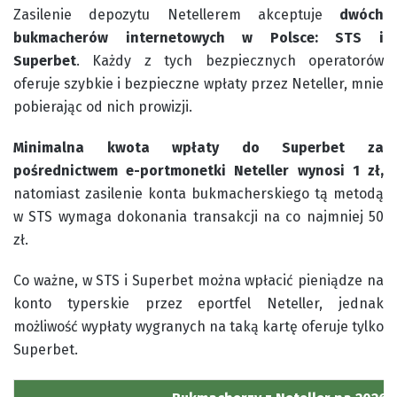
Zasilenie depozytu Netellerem akceptuje
dwóch
bukmacherów internetowych w Polsce: STS i
Superbet
. Każdy z tych bezpiecznych operatorów
oferuje szybkie i bezpieczne wpłaty przez Neteller, mnie
pobierając od nich prowizji.
Minimalna kwota wpłaty do Superbet za
pośrednictwem e-portmonetki Neteller wynosi 1 zł,
natomiast zasilenie konta bukmacherskiego tą metodą
w STS wymaga dokonania transakcji na co najmniej 50
zł.
Co ważne, w STS i Superbet można wpłacić pieniądze na
konto typerskie przez eportfel Neteller, jednak
możliwość wypłaty wygranych na taką kartę oferuje tylko
Superbet.