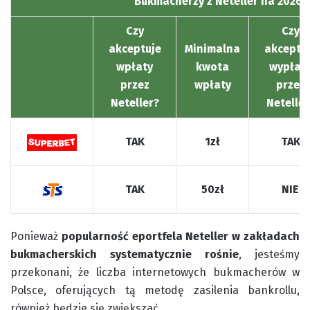
Bukmacherzy z Neteller na 2026
Czy
Czy
akceptuje
Minimalna
akceptu
wpłaty
kwota
wypłat
przez
wpłaty
przez
Neteller?
Neteller
TAK
1zł
TAK
TAK
50zł
NIE
Ponieważ
popularność eportfela Neteller w zakładach
bukmacherskich systematycznie rośnie
, jesteśmy
przekonani, że liczba internetowych bukmacherów w
Polsce, oferujących tą metodę zasilenia bankrollu,
również będzie się zwiększać.