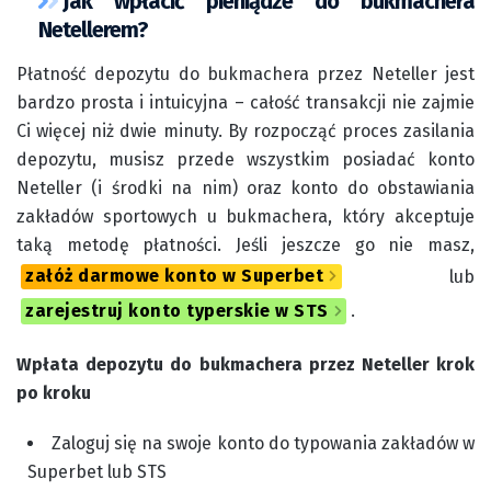
Jak wpłacić pieniądze do bukmachera
Netellerem?
Płatność depozytu do bukmachera przez Neteller jest
bardzo prosta i intuicyjna – całość transakcji nie zajmie
Ci więcej niż dwie minuty. By rozpocząć proces zasilania
depozytu, musisz przede wszystkim posiadać konto
Neteller (i środki na nim) oraz konto do obstawiania
zakładów sportowych u bukmachera, który akceptuje
taką metodę płatności. Jeśli jeszcze go nie masz,
załóż darmowe konto w Superbet
lub
zarejestruj konto typerskie w STS
.
Wpłata depozytu do bukmachera przez Neteller krok
po kroku
Zaloguj się na swoje konto do typowania zakładów w
Superbet lub STS