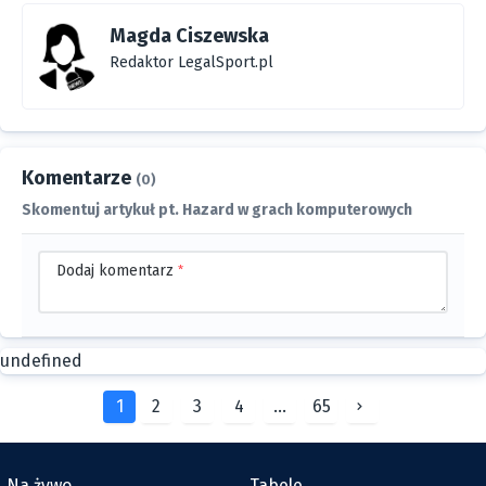
Magda Ciszewska
Redaktor LegalSport.pl
Komentarze
(0)
Skomentuj artykuł pt. Hazard w grach komputerowych
Dodaj komentarz
*
undefined
1
2
3
4
...
65
Na żywo
Tabele