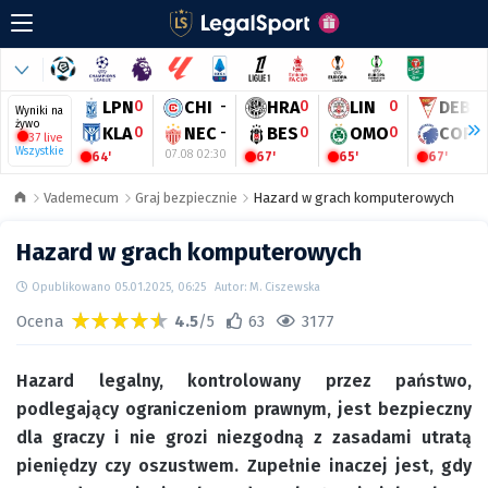
LPN
0
CHI
-
HRA
0
LIN
0
DEB
0
Wyniki na
żywo
KLA
0
NEC
-
BES
0
OMO
0
COP
2
37 live
Wszystkie
07.08 02:30
64'
67'
65'
67'
Vademecum
Graj bezpiecznie
Hazard w grach komputerowych
Hazard w grach komputerowych
Opublikowano 05.01.2025, 06:25
Autor: M. Ciszewska
Ocena
4.5
/5
63
3177
Hazard legalny, kontrolowany przez państwo,
podlegający ograniczeniom prawnym, jest bezpieczny
dla graczy i nie grozi niezgodną z zasadami utratą
pieniędzy czy oszustwem. Zupełnie inaczej jest, gdy