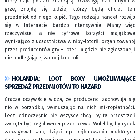
który daje postaci znaczącą przewagę nad innymi w
grze, znajdą się ludzie, którzy będą chcieli ten
przedmiot od niego kupić. Tego rodzaju handel rozwija
się w Internecie bardzo intensywnie. Mamy więc
rzeczywiste, a nie cyfrowe korzyści majątkowe
wynikające z uczestnictwa w niby-loterii, organizowanej
przez producentów gry – loterii nigdzie nie zgłoszonej i
nie podlegającej żadnej kontroli.
HOLANDIA: LOOT BOXY UMOŻLIWIAJĄCE
SPRZEDAŻ PRZEDMIOTÓW TO HAZARD
Gracze oczywiście widzą, że producenci zachowują się
nie w porządku, wymuszając na nich mikropłatności.
Lecz jednocześnie nie wszyscy chcą, by ta przestrzeń
zaczęła być regulowana przez prawo. Woleliby, by rynek
zareagował sam, dzięki np. bojkotowaniu niektórych
gier przez użytkowników. To wymagałoby jednak dużej