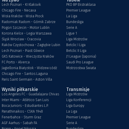
Lech Poznań - KI Klaksvik
PKO BP Ekstraklasa
Chicago Fire - Necaxa
Premier League
Wisła Kraków - Wisła Płock
La Liga
Radomiak Radom - Górnik Zabrze
Bundesliga
Pogoń Szczecin - Motor Lublin
Serie A
Korona Kielce - Legia Warszawa
Ligue 1
Śląsk Wrocław - Cracovia
Liga Mistrzów
Raków Częstochowa - Zagłębie Lubin
Betclic I Liga
Lech Poznań - Piast Gliwice
Betclic II Liga
GKS Katowice - Wieczysta Kraków
J1 League (Japonia)
FC Porto - Alverca
Saudi Pro League
Jagiellonia Białystok - Widzew Łódź
Mistrzostwa Świata
Chicago Fire - Santos Laguna
Paris Saint Germain - Aston Villa
Wyniki piłkarskie
Transmisje
Los Angeles FC - Guadalajara Chivas
Liga Mistrzów
Inter Miami - Atlético San Luis
Liga Konferencji
Boca Juniors - Estudiantes L.P.
Liga Europy
Panathinaikos - CSKA 1948
La Liga
Fenerbahce - Sturm Graz
Premier League
AGF Aarhus - Sabah FA
Serie A
Brann - Apoel Nikozja
Bundesliga