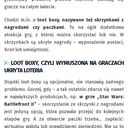
gracze na całym świecie.
Chodzi m.in. o
loot boxy, nazywane też skrzynkami z
nagrodami czy paczkami
. To na ogół dodatkowa
atrakcja gry, z której można skorzystać lub nie. W
skrzynkach są ukryte nagrody – wyposażenie postaci,
broń lub umiejętność.
LOOT BOXY, CZYLI WYMUSZONA NA GRACZACH
UKRYTA LOTERIA
Dopóki loot boxy są opcjonalne, nie stanowią żadnego
problemu. Gorzej, gdy – a tak ostatnio zdarza się nawet
w największych produkcjach, np.
w grze „Star Wars:
Battlefront II”
– skorzystanie ze skrzynki z nagrodami
jest jedyną opcją, która pozwala przejść do kolejnych
etapów gry. A za otwarcie paczki trzeba… zapłacić:
wirtualną walutą lub prawdziwymi pieniędzmi. Nie są to