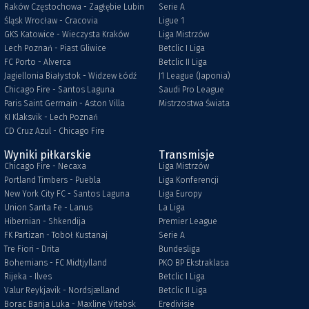
Raków Częstochowa - Zagłębie Lubin
Serie A
Śląsk Wrocław - Cracovia
Ligue 1
GKS Katowice - Wieczysta Kraków
Liga Mistrzów
Lech Poznań - Piast Gliwice
Betclic I Liga
FC Porto - Alverca
Betclic II Liga
Jagiellonia Białystok - Widzew Łódź
J1 League (Japonia)
Chicago Fire - Santos Laguna
Saudi Pro League
Paris Saint Germain - Aston Villa
Mistrzostwa Świata
KI Klaksvik - Lech Poznań
CD Cruz Azul - Chicago Fire
Wyniki piłkarskie
Transmisje
Chicago Fire - Necaxa
Liga Mistrzów
Portland Timbers - Puebla
Liga Konferencji
New York City FC - Santos Laguna
Liga Europy
Union Santa Fe - Lanus
La Liga
Hibernian - Shkendija
Premier League
FK Partizan - Toboł Kustanaj
Serie A
Tre Fiori - Drita
Bundesliga
Bohemians - FC Midtjylland
PKO BP Ekstraklasa
Rijeka - Ilves
Betclic I Liga
Valur Reykjavik - Nordsjælland
Betclic II Liga
Borac Banja Luka - Maxline Vitebsk
Eredivisie