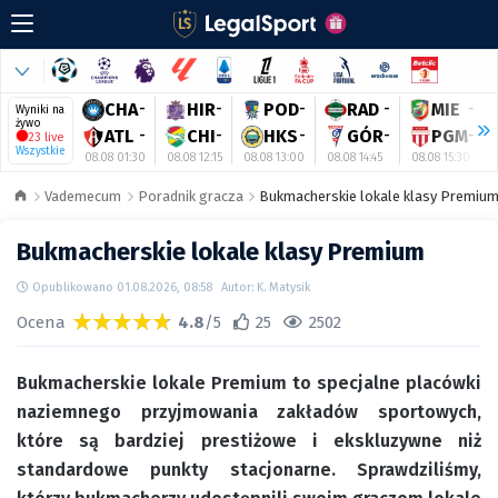
CHA
-
HIR
-
POD
-
RAD
-
MIE
-
Wyniki na
żywo
ATL
-
CHI
-
HKS
-
GÓR
-
PGM
-
23 live
Wszystkie
08.08 01:30
08.08 12:15
08.08 13:00
08.08 14:45
08.08 15:30
Vademecum
Poradnik gracza
Bukmacherskie lokale klasy Premiu
Bukmacherskie lokale klasy Premium
Opublikowano 01.08.2026, 08:58
Autor: K. Matysik
Ocena
4.8
/5
25
2502
Bukmacherskie lokale Premium to specjalne placówki
naziemnego przyjmowania zakładów sportowych,
które są bardziej prestiżowe i ekskluzywne niż
standardowe punkty stacjonarne. Sprawdziliśmy,