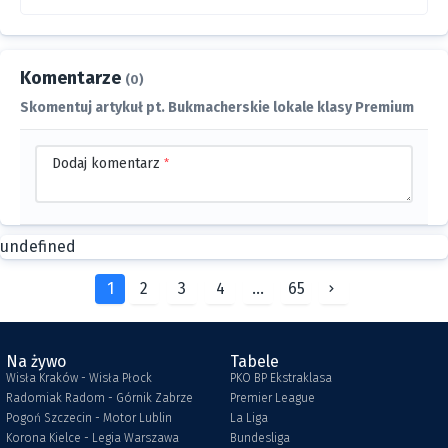
Komentarze
(0)
Skomentuj artykuł pt. Bukmacherskie lokale klasy Premium
Dodaj komentarz
*
undefined
1
2
3
4
...
65
Na żywo
Tabele
Wisła Kraków - Wisła Płock
PKO BP Ekstraklasa
Radomiak Radom - Górnik Zabrze
Premier League
Pogoń Szczecin - Motor Lublin
La Liga
Korona Kielce - Legia Warszawa
Bundesliga