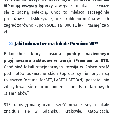
VIP mają wszyscy typerzy
, a wejście do lokalu nie wiąże
się z żadną selekcją. Choć to miejsca szczególnie
prestiżowe i ekskluzywne, bez problemu można w nich
zagrać zarówno kupon SOLO za 1000 zł, jak i „taśmę” za 5
zł.
Jaki bukmacher ma lokale Premium VIP?
Bukmacher który posiada
punkty naziemnego
przyjmowania zakładów w wersji \Premium to STS
.
Choć sieć lokali stacjonarnych rozwija w Polsce sześć
podmiotów bukmacherskich (oprócz wymienionych są
to jeszcze Fortuna, forBET, LVBET i BETFAN), pozostali nie
zdecydowali się na uruchomienie ponadstandardowych
„ziemniaków”.
STS, udostępnia graczom sześć nowoczesnych lokali:
znajdują się w Gdańsku, Krakowie, Katowicach,