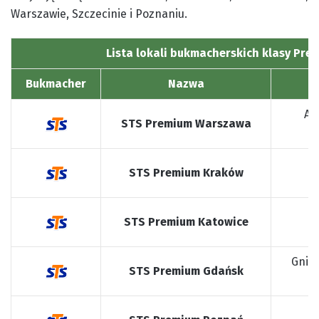
Warszawie, Szczecinie i Poznaniu.
Lista lokali bukmacherskich klasy Pr
Bukmacher
Nazwa
Al
STS Premium Warszawa
0
STS Premium Kraków
STS Premium Katowice
4
Gniln
STS Premium Gdańsk
Ś