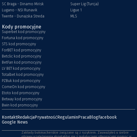
SC Braga - Dinamo Mińsk
Super Lig (Turcja)
Lugano - NSI Runavik
Ligue 1
Twente - Dunajska Streda
MLS
Kody promocyjne
Superbet kod promocyjny
Fortuna kod promocyjny
STS kod promocyjny
ForBET kod promocyjny
Betclic kod promocyjny
BetFan kod promocyjny
LV BET kod promocyjny
Totalbet kod promocyjny
PZBuk kod promocyjny
ComeOn kod promocyjny
Etoto kod promocyjny
Betway kod promocyjny
Bwin kod promocyjny
Kontakt
Redakcja
Prywatność
Regulamin
Praca
Blog
Facebook
Google News
Zakłady bukmacherskie związane są z ryzykiem. Zauważyłeś u siebie
objawy uzależnienia skontaktuj się z instytucjami oferującymi pomoc w