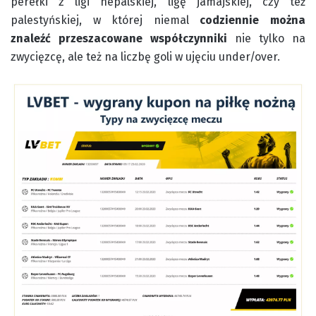
perełki z ligi nepalskiej, ligę jamajskiej, czy też
palestyńskiej, w której niemal
codziennie można
znaleźć przeszacowane współczynniki
nie tylko na
zwycięzcę, ale też na liczbę goli w ujęciu under/over.