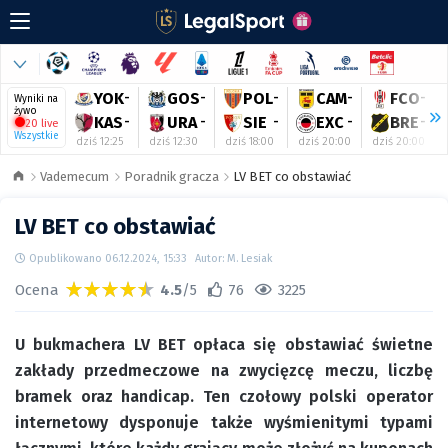
YOK
-
GOS
-
POL
-
CAM
-
FCO
-
Wyniki na
żywo
KAS
-
URA
-
SIE
-
EXC
-
BRE
-
20 live
Wszystkie
dziś 12:25
dziś 12:30
dziś 18:00
dziś 20:00
dziś 20:00
Vademecum
Poradnik gracza
LV BET co obstawiać
LV BET co obstawiać
Opublikowano 06.12.2024, 15:33
Autor: M. Lesiak
Ocena
4.5
/5
76
3225
U bukmachera LV BET opłaca się obstawiać świetne
zakłady przedmeczowe na zwycięzcę meczu, liczbę
bramek oraz handicap. Ten czołowy polski operator
internetowy dysponuje także wyśmienitymi typami