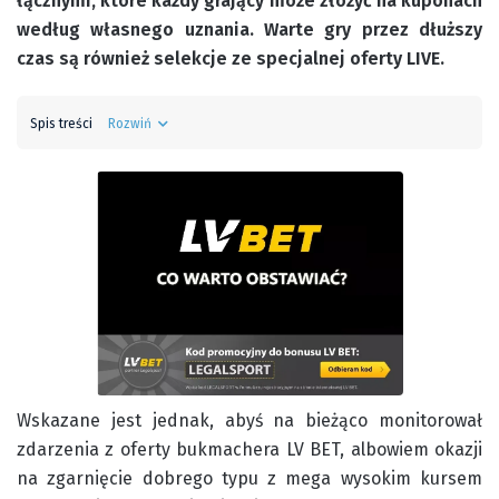
łącznymi, które każdy grający może złożyć na kuponach
według własnego uznania. Warte gry przez dłuższy
czas są również selekcje ze specjalnej oferty LIVE.
Spis treści
Rozwiń
Wskazane jest jednak, abyś na bieżąco monitorował
zdarzenia z oferty bukmachera LV BET, albowiem okazji
na zgarnięcie dobrego typu z mega wysokim kursem