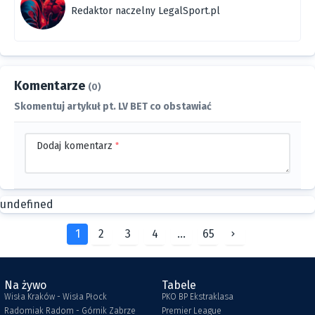
Redaktor naczelny LegalSport.pl
Komentarze
(0)
Skomentuj artykuł pt. LV BET co obstawiać
Dodaj komentarz
*
undefined
1
2
3
4
...
65
Na żywo
Tabele
Wisła Kraków - Wisła Płock
PKO BP Ekstraklasa
Radomiak Radom - Górnik Zabrze
Premier League