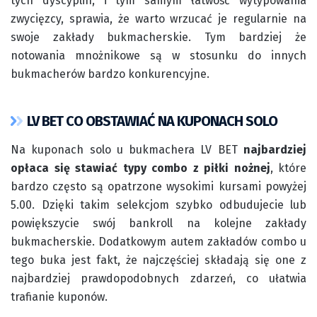
tych dyscyplin, i tym samym łatwość wytypowania
zwycięzcy, sprawia, że warto wrzucać je regularnie na
swoje zakłady bukmacherskie. Tym bardziej że
notowania mnożnikowe są w stosunku do innych
bukmacherów bardzo konkurencyjne.
LV BET CO OBSTAWIAĆ NA KUPONACH SOLO
Na kuponach solo u bukmachera LV BET
najbardziej
opłaca się stawiać typy combo z piłki nożnej
, które
bardzo często są opatrzone wysokimi kursami powyżej
5.00. Dzięki takim selekcjom szybko odbudujecie lub
powiększycie swój bankroll na kolejne zakłady
bukmacherskie. Dodatkowym autem zakładów combo u
tego buka jest fakt, że najczęściej składają się one z
najbardziej prawdopodobnych zdarzeń, co ułatwia
trafianie kuponów.