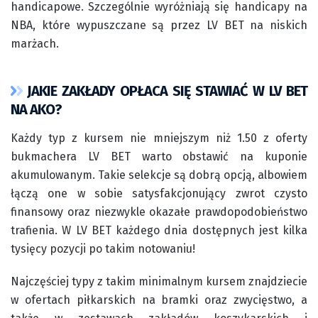
handicapowe. Szczególnie wyróżniają się handicapy na
NBA, które wypuszczane są przez LV BET na niskich
marżach.
JAKIE ZAKŁADY OPŁACA SIĘ STAWIAĆ W LV BET
NA AKO?
Każdy typ z kursem nie mniejszym niż 1.50 z oferty
bukmachera LV BET warto obstawić na kuponie
akumulowanym. Takie selekcje są dobrą opcją, albowiem
łączą one w sobie satysfakcjonujący zwrot czysto
finansowy oraz niezwykle okazałe prawdopodobieństwo
trafienia. W LV BET każdego dnia dostępnych jest kilka
tysięcy pozycji po takim notowaniu!
Najczęściej typy z takim minimalnym kursem znajdziecie
w ofertach piłkarskich na bramki oraz zwycięstwo, a