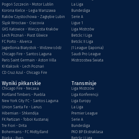
Pogoń Szczecin - Motor Lublin
La Liga
Korona Kielce - Legia Warszawa
Bundesliga
Raków Częstochowa - Zagłębie Lubin
Serie A
Śląsk Wrocław - Cracovia
Ligue 1
GKS Katowice - Wieczysta Kraków
Liga Mistrzów
Lech Poznań - Piast Gliwice
Betclic I Liga
FC Porto - Alverca
Betclic II Liga
Jagiellonia Białystok - Widzew Łódź
J1 League (Japonia)
Chicago Fire - Santos Laguna
Saudi Pro League
Paris Saint Germain - Aston Villa
Mistrzostwa Świata
KI Klaksvik - Lech Poznań
CD Cruz Azul - Chicago Fire
Wyniki piłkarskie
Transmisje
Chicago Fire - Necaxa
Liga Mistrzów
Portland Timbers - Puebla
Liga Konferencji
New York City FC - Santos Laguna
Liga Europy
Union Santa Fe - Lanus
La Liga
Hibernian - Shkendija
Premier League
FK Partizan - Toboł Kustanaj
Serie A
Tre Fiori - Drita
Bundesliga
Bohemians - FC Midtjylland
PKO BP Ekstraklasa
Rijeka - Ilves
Betclic I Liga