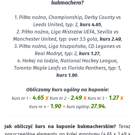
bukmachera?
1. Piłka nożna, Championship, Derby County vs
Leeds United, typ: 2,
kurs 4.65
,
2. Piłka nożna, Liga Mistrzów UEFA, Sevilla vs
Manchester United, typ: over 3.5 gola,
kurs 2.49
,
3. Piłka nożna, Liga hiszpańska, CD Leganes vs
Real Madryt, typ: 2,
kurs 1.27
,
4. Hokej na lodzie, National Hockey League,
Toronto Maple Leafs vs Florida Panthers, typ: 1,
kurs 1.90
.
Obliczamy kurs ogólny na kuponie:
4.65
x
2.49
x
1.27
x
-
-
-
Kurs nr 1
Kurs nr 2
Kurs nr 3
1.90
27.94
-
=
.
Kurs nr 4
kurs ogólny:
Jak obliczyć kurs na kuponie bukmacherskim?
Teraz
poszczególne elementy po kolei mnożymy (4.65 x 2.49 x