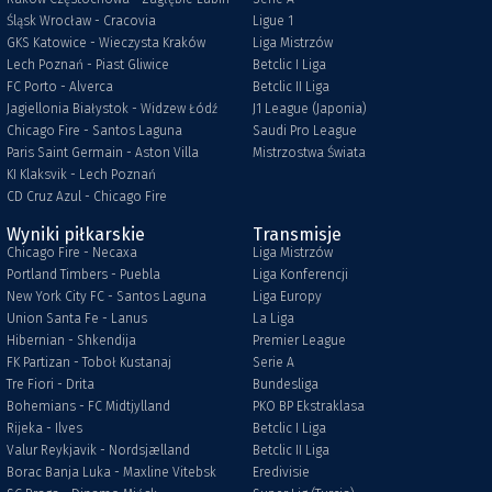
Śląsk Wrocław - Cracovia
Ligue 1
GKS Katowice - Wieczysta Kraków
Liga Mistrzów
Lech Poznań - Piast Gliwice
Betclic I Liga
FC Porto - Alverca
Betclic II Liga
Jagiellonia Białystok - Widzew Łódź
J1 League (Japonia)
Chicago Fire - Santos Laguna
Saudi Pro League
Paris Saint Germain - Aston Villa
Mistrzostwa Świata
KI Klaksvik - Lech Poznań
CD Cruz Azul - Chicago Fire
Wyniki piłkarskie
Transmisje
Chicago Fire - Necaxa
Liga Mistrzów
Portland Timbers - Puebla
Liga Konferencji
New York City FC - Santos Laguna
Liga Europy
Union Santa Fe - Lanus
La Liga
Hibernian - Shkendija
Premier League
FK Partizan - Toboł Kustanaj
Serie A
Tre Fiori - Drita
Bundesliga
Bohemians - FC Midtjylland
PKO BP Ekstraklasa
Rijeka - Ilves
Betclic I Liga
Valur Reykjavik - Nordsjælland
Betclic II Liga
Borac Banja Luka - Maxline Vitebsk
Eredivisie