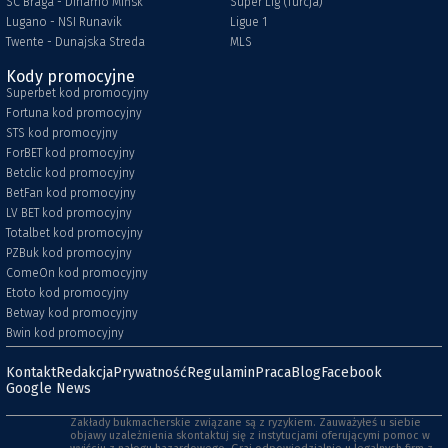
SC Braga - Dinamo Mińsk
Super Lig (Turcja)
Lugano - NSI Runavik
Ligue 1
Twente - Dunajska Streda
MLS
Kody promocyjne
Superbet kod promocyjny
Fortuna kod promocyjny
STS kod promocyjny
ForBET kod promocyjny
Betclic kod promocyjny
BetFan kod promocyjny
LV BET kod promocyjny
Totalbet kod promocyjny
PZBuk kod promocyjny
ComeOn kod promocyjny
Etoto kod promocyjny
Betway kod promocyjny
Bwin kod promocyjny
Kontakt
Redakcja
Prywatność
Regulamin
Praca
Blog
Facebook
Google News
Zakłady bukmacherskie związane są z ryzykiem. Zauważyłeś u siebie
objawy uzależnienia skontaktuj się z instytucjami oferującymi pomoc w