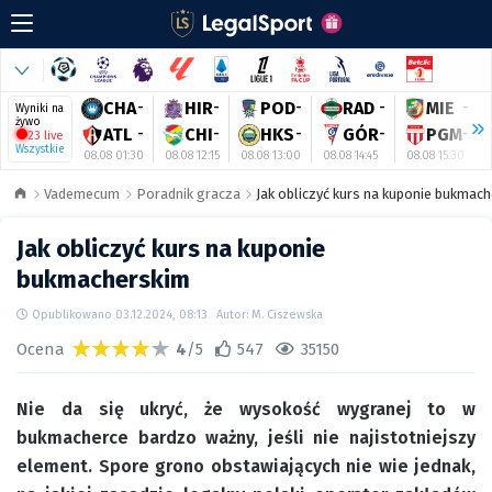
CHA
-
HIR
-
POD
-
RAD
-
MIE
-
Wyniki na
żywo
ATL
-
CHI
-
HKS
-
GÓR
-
PGM
-
23 live
Wszystkie
08.08 01:30
08.08 12:15
08.08 13:00
08.08 14:45
08.08 15:30
Vademecum
Poradnik gracza
Jak obliczyć kurs na kuponie bukmac
Jak obliczyć kurs na kuponie
bukmacherskim
Opublikowano 03.12.2024, 08:13
Autor: M. Ciszewska
Ocena
4
/5
547
35150
Nie da się ukryć, że wysokość wygranej to w
bukmacherce bardzo ważny, jeśli nie najistotniejszy
element. Spore grono obstawiających nie wie jednak,