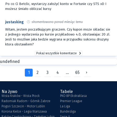
Po co Ci Betclic, wystarczy założyć konto w Fortunie czy STS xD I
możesz śmiało obliczać kursy
justasking
skomentowano ponad miesiąc temu
Witam, jestem poczatkującym graczem. Czy kupon moze skladac sie
z jednego wydarzenia po kursie przykladowo 4.0, obstawiajac 20 zl.
Jesli to mozliwe jaka bedzie wygrana w przypadku sukcesu druzyny
ktora obstawilem?
Pokaż wszystkie komentarze
undefined
1
2
3
4
...
65
Na żywo
Tabele
Wisła Kraków - Wisła Płock
PKO BP Ekstraklasa
Radomiak Radom - Górnik Zabrze
Premier League
Pogoń Szczecin - Motor Lublin
La Liga
Korona Kielce - Legia Warszawa
Bundesliga
Raków Częstochowa - Zagłębie Lubin
Serie A