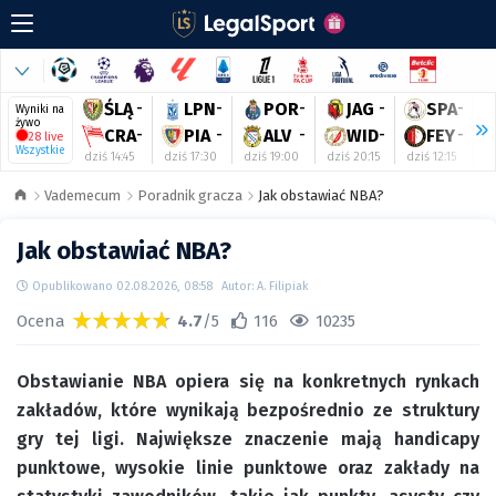
ŚLĄ
-
LPN
-
POR
-
JAG
-
SPA
-
Wyniki na
żywo
CRA
-
PIA
-
ALV
-
WID
-
FEY
-
28 live
Wszystkie
dziś 14:45
dziś 17:30
dziś 19:00
dziś 20:15
dziś 12:15
dz
Vademecum
Poradnik gracza
Jak obstawiać NBA?
Jak obstawiać NBA?
Opublikowano 02.08.2026, 08:58
Autor: A. Filipiak
Ocena
4.7
/5
116
10235
Obstawianie NBA opiera się na konkretnych rynkach
zakładów, które wynikają bezpośrednio ze struktury
gry tej ligi. Największe znaczenie mają handicapy
punktowe, wysokie linie punktowe oraz zakłady na