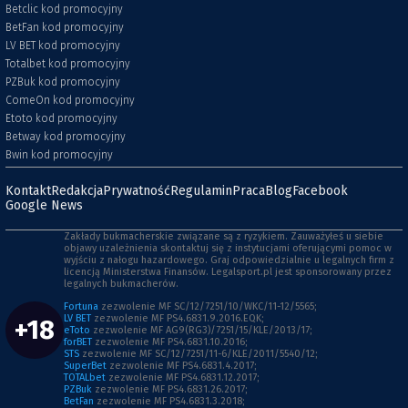
Betclic kod promocyjny
BetFan kod promocyjny
LV BET kod promocyjny
Totalbet kod promocyjny
PZBuk kod promocyjny
ComeOn kod promocyjny
Etoto kod promocyjny
Betway kod promocyjny
Bwin kod promocyjny
Kontakt
Redakcja
Prywatność
Regulamin
Praca
Blog
Facebook
Google News
Zakłady bukmacherskie związane są z ryzykiem. Zauważyłeś u siebie
objawy uzależnienia skontaktuj się z instytucjami oferującymi pomoc w
wyjściu z nałogu hazardowego. Graj odpowiedzialnie u legalnych firm z
licencją Ministerstwa Finansów. Legalsport.pl jest sponsorowany przez
legalnych bukmacherów.
Fortuna
zezwolenie MF SC/12/7251/10/WKC/11-12/5565;
LV BET
zezwolenie MF PS4.6831.9.2016.EQK;
+18
eToto
zezwolenie MF AG9(RG3)/7251/15/KLE/2013/17;
forBET
zezwolenie MF PS4.6831.10.2016;
STS
zezwolenie MF SC/12/7251/11-6/KLE/2011/5540/12;
SuperBet
zezwolenie MF PS4.6831.4.2017;
TOTALbet
zezwolenie MF PS4.6831.12.2017;
PZBuk
zezwolenie MF PS4.6831.26.2017;
BetFan
zezwolenie MF PS4.6831.3.2018;