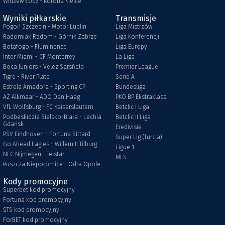
Widzew Łódź - Korona Kielce
Wyniki piłkarskie
Transmisje
Pogoń Szczecin - Motor Lublin
Liga Mistrzów
Radomiak Radom - Górnik Zabrze
Liga Konferencji
Botafogo - Fluminense
Liga Europy
Inter Miami - CF Monterrey
La Liga
Boca Juniors - Velez Sarsfield
Premier League
Tigre - River Plate
Serie A
Estrela Amadora - Sporting CP
Bundesliga
AZ Alkmaar - ADO Den Haag
PKO BP Ekstraklasa
VfL Wolfsburg - FC Kaiserslautern
Betclic I Liga
Podbeskidzie Bielsko-Biała - Lechia
Betclic II Liga
Gdańsk
Eredivisie
PSV Eindhoven - Fortuna Sittard
Super Lig (Turcja)
Go Ahead Eagles - Willem II Tilburg
Ligue 1
NEC Nijmegen - Telstar
MLS
Puszcza Niepołomice - Odra Opole
Kody promocyjne
Superbet kod promocyjny
Fortuna kod promocyjny
STS kod promocyjny
ForBET kod promocyjny