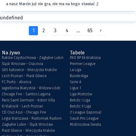
a nasz Marcin już nie gra, nie ma na kogo stawiać ;)
undefined
1
2
3
4
...
65
Na żywo
Tabele
Raków Częstochowa - Zagłębie Lubin
PKO BP Ekstraklasa
Śląsk Wrocław - Cracovia
Premier League
GKS Katowice - Wieczysta Kraków
La Liga
Lech Poznań - Piast Gliwice
Bundesliga
FC Porto - Alverca
Serie A
Jagiellonia Białystok - Widzew Łódź
Ligue 1
Chicago Fire - Santos Laguna
Liga Mistrzów
Paris Saint Germain - Aston Villa
Betclic I Liga
KI Klaksvik - Lech Poznań
Betclic II Liga
CD Cruz Azul - Chicago Fire
J1 League (Japonia)
Legia Warszawa - Radomiak Radom
Saudi Pro League
Zagłębie Lubin - Śląsk Wrocław
Mistrzostwa Świata
Piast Gliwice - Wieczysta Kraków