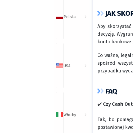
JAK SKO
Polska
Aby skorzystać 
decyzję. Wygra
konto bankowe 
Co ważne, legal
spośród wszys
USA
przypadku wyda
FAQ
✔️
Czy Cash Ou
Włochy
Tak, bo pomaga
postawionej kwo