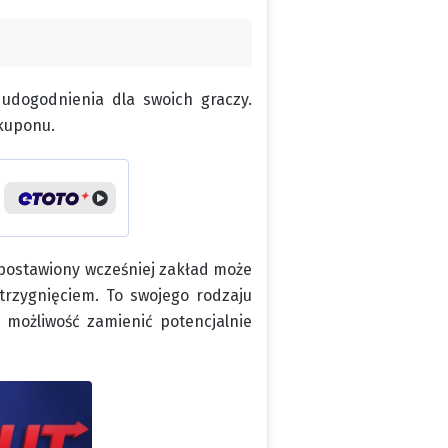
udogodnienia dla swoich graczy.
 kuponu.
ż postawiony wcześniej zakład może
trzygnięciem. To swojego rodzaju
możliwość zamienić potencjalnie