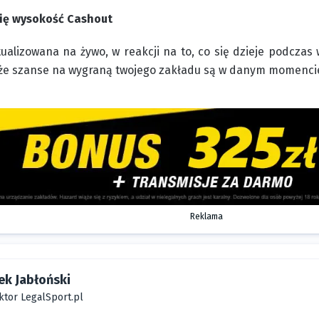
się wysokość Cashout
tualizowana na żywo, w reakcji na to, co się dzieje podcz
że szanse na wygraną twojego zakładu są w danym momencie
Reklama
ek Jabłoński
ktor LegalSport.pl