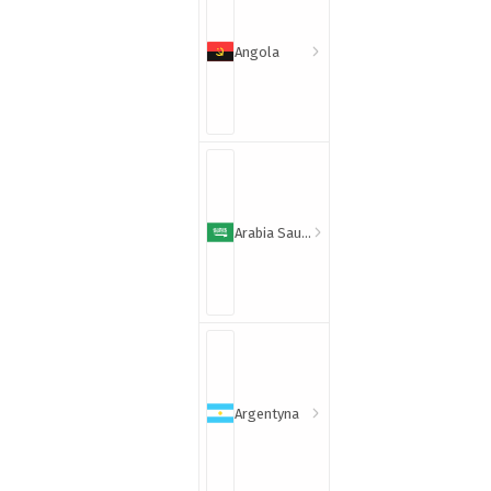
Angola
Arabia Saudyjska
Argentyna