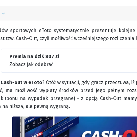
ń
dów sportowych eToto systematycznie prezentuje kolejne 
st tzw. Cash-Out, czyli możliwość wcześniejszego rozliczenia
Premia na dziś 807 zł
Zobacz jak odebrać
a
Cash-out w eToto
? Otóż w sytuacji, gdy gracz przeczuwa, i
ść, ma możliwość wypłaty środków przed jego pełnym rozs
 kuponu na wypadek przegranej - z opcją Cash-Out mamy 
 na niższą, ale pewną wygraną.