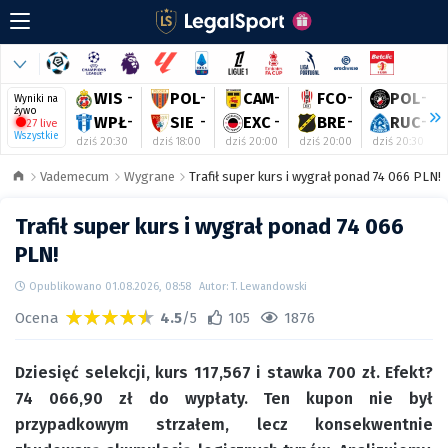
WIS
-
POL
-
CAM
-
FCO
-
POL
-
Wyniki na
żywo
WPŁ
-
SIE
-
EXC
-
BRE
-
RUC
-
27 live
Wszystkie
dziś 20:30
dziś 18:00
dziś 20:00
dziś 20:00
dziś 20:30
Vademecum
Wygrane
Trafił super kurs i wygrał ponad 74 066 PLN!
Trafił super kurs i wygrał ponad 74 066
PLN!
Opublikowano 01.08.2026, 08:58
Autor: T. Lewandowski
Ocena
4.5
/5
105
1876
Dziesięć selekcji, kurs 117,567 i stawka 700 zł. Efekt?
74 066,90 zł do wypłaty. Ten kupon nie był
przypadkowym strzałem, lecz konsekwentnie