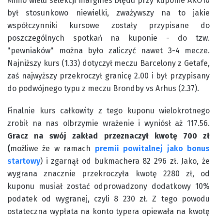
Mimo wielu selekcji margines błędu przy kuponie AKO10
był stosunkowo niewielki, zważywszy na to jakie
współczynniki kursowe zostały przypisane do
poszczególnych spotkań na kuponie - do tzw.
"pewniaków" można było zaliczyć nawet 3-4 mecze.
Najniższy kurs (1.33) dotyczył meczu Barcelony z Getafe,
zaś najwyższy przekroczył granicę 2.00 i był przypisany
do podwójnego typu z meczu Brondby vs Arhus (2.37).
Finalnie kurs całkowity z tego kuponu wielokrotnego
zrobił na nas olbrzymie wrażenie i wyniósł aż 117.56.
Gracz na swój zakład przeznaczył kwotę 700 zł
(
możliwe że w ramach
premii powitalnej jako bonus
startowy
) i zgarnął od bukmachera 82 296 zł. Jako, że
wygrana znacznie przekroczyła kwotę 2280 zł, od
kuponu musiał zostać odprowadzony dodatkowy 10%
podatek od wygranej, czyli 8 230 zł. Z tego powodu
ostateczna wypłata na konto typera opiewała na kwotę