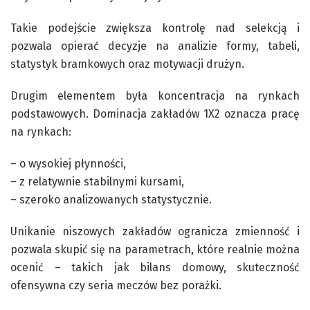
Takie podejście zwiększa kontrolę nad selekcją i
pozwala opierać decyzje na analizie formy, tabeli,
statystyk bramkowych oraz motywacji drużyn.
Drugim elementem była koncentracja na rynkach
podstawowych. Dominacja zakładów 1X2 oznacza pracę
na rynkach:
– o wysokiej płynności,
– z relatywnie stabilnymi kursami,
– szeroko analizowanych statystycznie.
Unikanie niszowych zakładów ogranicza zmienność i
pozwala skupić się na parametrach, które realnie można
ocenić – takich jak bilans domowy, skuteczność
ofensywna czy seria meczów bez porażki.