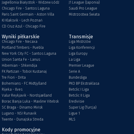
Jagiellonia Białystok - Widzew Łódź
J1 League (Japonia)
Chicago Fire - Santos Laguna
Saudi Pro League
Paris Saint Germain - Aston Villa
Mistrzostwa Świata
KI Klaksvik - Lech Poznań
CD Cruz Azul - Chicago Fire
Wyniki piłkarskie
Transmisje
Chicago Fire - Necaxa
Liga Mistrzów
Portland Timbers - Puebla
Liga Konferencji
New York City FC - Santos Laguna
Liga Europy
Union Santa Fe - Lanus
La Liga
Hibernian - Shkendija
Premier League
FK Partizan - Toboł Kustanaj
Serie A
Tre Fiori - Drita
Bundesliga
Bohemians - FC Midtjylland
PKO BP Ekstraklasa
Rijeka - Ilves
Betclic I Liga
Valur Reykjavik - Nordsjælland
Betclic II Liga
Borac Banja Luka - Maxline Vitebsk
Eredivisie
SC Braga - Dinamo Mińsk
Super Lig (Turcja)
Lugano - NSI Runavik
Ligue 1
Twente - Dunajska Streda
MLS
Kody promocyjne