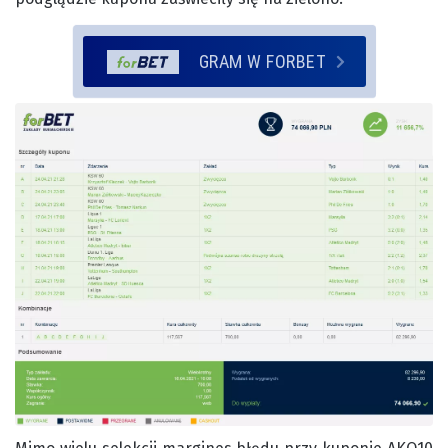
GRAM W FORBET