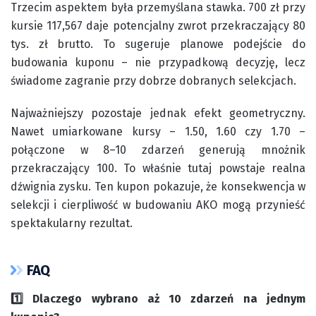
Trzecim aspektem była przemyślana stawka. 700 zł przy
kursie 117,567 daje potencjalny zwrot przekraczający 80
tys. zł brutto. To sugeruje planowe podejście do
budowania kuponu – nie przypadkową decyzję, lecz
świadome zagranie przy dobrze dobranych selekcjach.
Najważniejszy pozostaje jednak efekt geometryczny.
Nawet umiarkowane kursy – 1.50, 1.60 czy 1.70 –
połączone w 8–10 zdarzeń generują mnożnik
przekraczający 100. To właśnie tutaj powstaje realna
dźwignia zysku. Ten kupon pokazuje, że konsekwencja w
selekcji i cierpliwość w budowaniu AKO mogą przynieść
spektakularny rezultat.
FAQ
1️⃣ Dlaczego wybrano aż 10 zdarzeń na jednym