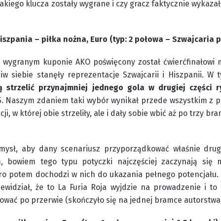
akiego klucza zostały wygrane i czy gracz faktycznie wykazał
iszpania – piłka nożna, Euro (typ: 2 połowa – Szwajcaria p
a wygranym kuponie AKO poświęcony został ćwierćfinałowi 
w siebie stanęły reprezentacje Szwajcarii i Hiszpanii. W 
ą strzelić przynajmniej jednego gola w drugiej części r
. Naszym zdaniem taki wybór wynikał przede wszystkim z p
ji, w której obie strzeliły, ale i dały sobie wbić aż po trzy bra
ysł, aby dany scenariusz przyporządkować właśnie drug
, bowiem tego typu potyczki najczęściej zaczynają się
ero potem dochodzi w nich do ukazania pełnego potencjału
zewidział, że to La Furia Roja wyjdzie na prowadzenie i to
ować po przerwie (skończyło się na jednej bramce autorstwa