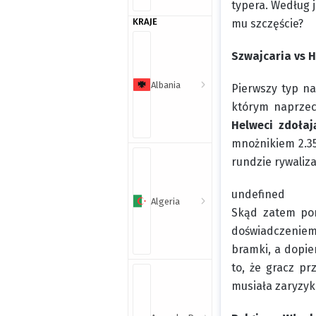
typera. Według j
KRAJE
mu szczęście?
Szwajcaria vs H
Albania
Pierwszy typ n
którym naprzeci
Helweci zdołaj
mnożnikiem 2.35
rundzie rywalizac
undefined
Algeria
Skąd zatem pom
doświadczeniem
bramki, a dopi
to, że gracz pr
musiała zaryzyk