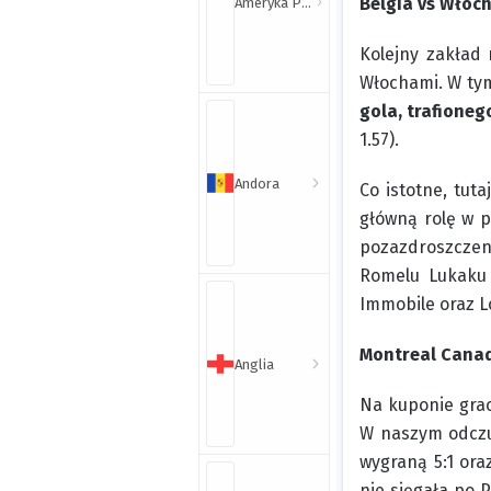
Belgia vs Włoch
Ameryka Północna i Południowa
Kolejny zakład
Włochami. W tym
gola, trafione
1.57).
Andora
Co istotne, tut
główną rolę w p
pozazdroszczeni
Romelu Lukaku 
Immobile oraz L
Montreal Canad
Anglia
Na kuponie grac
W naszym odczuc
wygraną 5:1 ora
nie sięgała po 