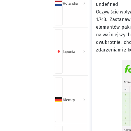
Holandia
undefined
Oczywiście wpły
1.743. Zastana
elementów pakie
najważniejszy
dwukrotnie, ch
zdarzeniami z k
Japonia
Niemcy