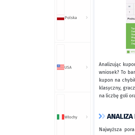
Polska
Analizując kupo
USA
wniosek? To bar
kupon na chybił
klasyczny, grac
na liczbę goli o
ANALIZA
Włochy
Najwyższa pora