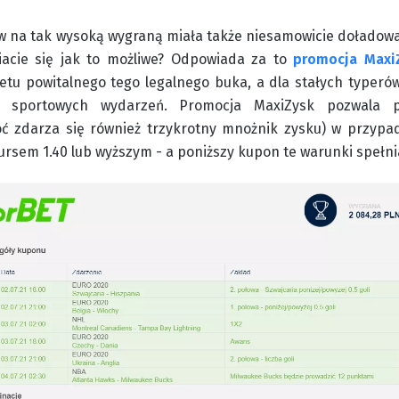
w na tak wysoką wygraną miała także niesamowicie doładowa
wiacie się jak to możliwe? Odpowiada za to
promocja Maxi
tu powitalnego tego legalnego buka, a dla stałych typerów
ch sportowych wydarzeń. Promocja MaxiZysk pozwala po
oć zdarza się również trzykrotny mnożnik zysku) w przyp
ursem 1.40 lub wyższym - a poniższy kupon te warunki spełni