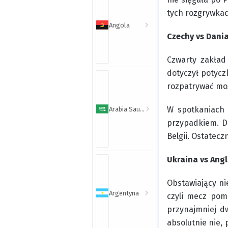
tych rozgrywkac
Angola
Czechy vs Dania
Czwarty zakład
dotyczył potyc
rozpatrywać moż
W spotkaniach 
Arabia Saudyjska
przypadkiem. D
Belgii. Ostatecz
Ukraina vs Angl
Obstawiający ni
Argentyna
czyli mecz pom
przynajmniej dw
absolutnie nie,