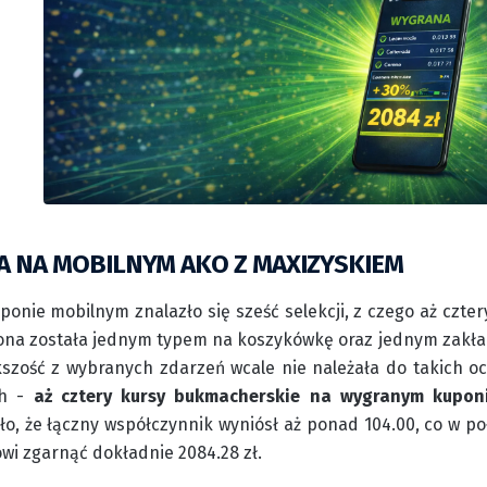
 NA MOBILNYM AKO Z MAXIZYSKIEM
ponie mobilnym znalazło się sześć selekcji, z czego aż czter
ona została jednym typem na koszykówkę oraz jednym zakład
kszość z wybranych zdarzeń wcale nie należała do takich o
h -
aż cztery kursy bukmacherskie na wygranym kuponi
ło, że łączny współczynnik wyniósł aż ponad 104.00, co w po
owi zgarnąć dokładnie 2084.28 zł.