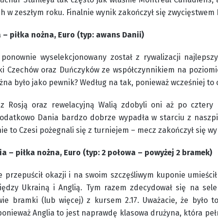
h w zeszłym roku. Finalnie wynik zakończył się zwycięstwem
 – piłka nożna, Euro (typ: awans Danii)
 ponownie wyselekcjonowany został z rywalizacji najleps
zki Czechów oraz Duńczyków ze współczynnikiem na poziom
na było jako pewnik? Według na tak, ponieważ wcześniej to 
z Rosją oraz rewelacyjną Walią zdobyli oni aż po cztery
odatkowo Dania bardzo dobrze wypadła w starciu z naszp
nie to Czesi pożegnali się z turniejem – mecz zakończył się wy
ia – piłka nożna, Euro (typ: 2 połowa – powyżej 2 bramek)
e przepuścił okazji i na swoim szczęśliwym kuponie umieścił
iędzy Ukrainą i Anglią. Tym razem zdecydował się na sele
ie bramki (lub więcej) z kursem 2.17. Uważacie, że było 
 ponieważ Anglia to jest naprawdę klasowa drużyna, która peł