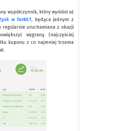
ny współczynnik, który wyniósł aż
Zysk w forBET
, będąca jednym z
 regularnie uruchamiana z okazji
większyć wygraną (najczęściej
adku kuponu z co najmniej trzema
ał.