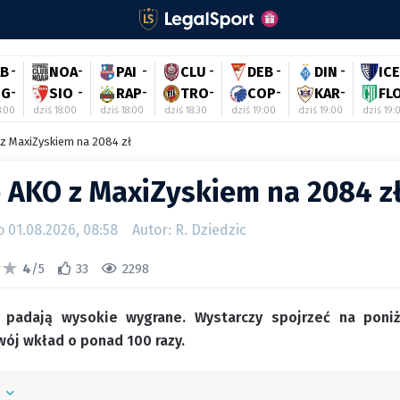
AB
-
NOA
-
PAI
-
CLU
-
DEB
-
DIN
-
ICE
IG
-
SIO
-
RAP
-
TRO
-
COP
-
KAR
-
FL
8:00
dziś 18:00
dziś 18:00
dziś 18:30
dziś 19:00
dziś 19:00
dziś 19:
 z MaxiZyskiem na 2084 zł
e AKO z MaxiZyskiem na 2084 z
01.08.2026, 08:58
Autor: R. Dziedzic
4
/5
33
2298
k padają wysokie wygrane. Wystarczy spojrzeć na poni
wój wkład o ponad 100 razy.
ń