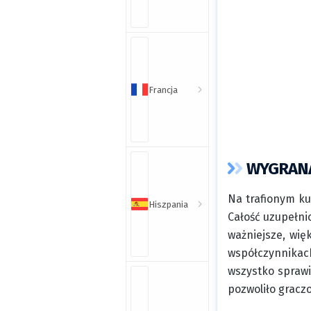
Francja
WYGRANA
Na trafionym ku
Hiszpania
Całość uzupełni
ważniejsze, wię
współczynnikac
wszystko sprawi
pozwoliło gracz