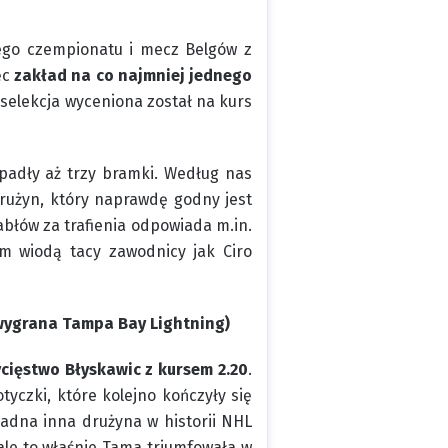
iego czempionatu i mecz Belgów z
ęc
zakład na co najmniej jednego
elekcja wyceniona został na kurs
 padły aż trzy bramki. Według nas
rużyn, który naprawdę godny jest
błów za trafienia odpowiada m.in.
m wiodą tacy zawodnicy jak Ciro
 wygrana Tampa Bay Lightning)
ycięstwo Błyskawic z kursem 2.20
.
yczki, które kolejno kończyły się
żadna inna drużyna w historii NHL
ale to właśnie Tama triumfowała w