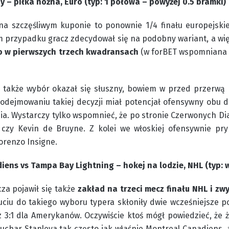
y – piłka nożna, Euro (typ: 1 połowa – powyżej 0.5 bramki)
 na szczęśliwym kuponie to ponownie 1/4 finału europejsk
 przypadku gracz zdecydował się na podobny wariant, a wi
go w pierwszych trzech kwadransach
(w forBET wspomniana s
aj także wybór okazał się słuszny, bowiem w przed przerwą
odejmowaniu takiej decyzji miał potencjał ofensywny obu d
a. Wystarczy tylko wspomnieć, że po stronie Czerwonych Dia
czy Kevin de Bruyne. Z kolei we włoskiej ofensywnie pry
orenzo Insigne.
iens vs Tampa Bay Lightning – hokej na lodzie, NHL (typ:
za pojawił się także
zakład na trzeci mecz finału NHL i zw
iu do takiego wyboru typera skłoniły dwie wcześniejsze pot
z 3:1 dla Amerykanów. Oczywiście ktoś mógł powiedzieć, że 
Puchar Stanleya tak często jak właśnie Montreal Canadiens, 