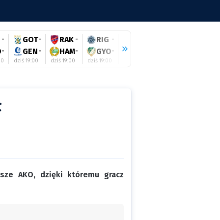
-
GOT
-
RAK
-
RIG
-
SHE
-
ZAL
-
BEI
-
O
-
GEN
-
HAM
-
GYO
-
GAL
-
HAJ
-
AUS
-
00
dziś 19:00
dziś 19:00
dziś 19:00
dziś 19:00
dziś 19:00
dziś 19:30
ł
ższe AKO, dzięki któremu gracz