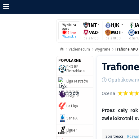
INT
-
HJK
-
J
Wyniki na
żywo
VAD
-
MOT
-
R
19 live
Wszystkie
dziś 17:00
dziś 18:00
dziś 1
Vademecum
Wygrane
Trafione AKO
POPULARNE
Trafion
PKO BP
Ekstraklasa
Opublikowano 
Liga Mistrzów
Premier
Ocena
League
La Liga
Przez cały ro
zwielokrotnił s
Serie A
Ligue 1
Spis treści
Rozwi