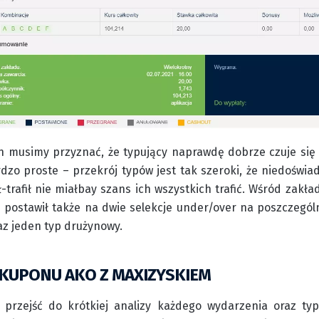
n musimy przyznać, że typujący naprawdę dobrze czuje się 
dzo proste – przekrój typów jest tak szeroki, że niedoświa
-trafił nie miałbay szans ich wszystkich trafić. Wśród zakła
z postawił także na dwie selekcje under/over na poszczególn
raz jeden typ drużynowy.
 KUPONU AKO Z MAXIZYSKIEM
 przejść do krótkiej analizy każdego wydarzenia oraz ty