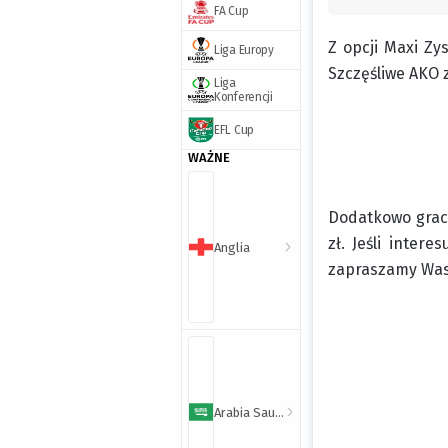
FA Cup
Z opcji Maxi Zy
Liga Europy
Szczęśliwe AKO 
Liga
Konferencji
EFL Cup
WAŻNE
Dodatkowo grac
zł. Jeśli inter
Anglia
zapraszamy Was 
Arabia Saudyjska