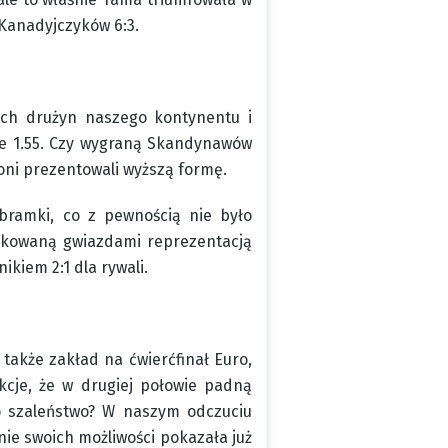
 Kanadyjczyków 6:3.
zych drużyn naszego kontynentu i
ie 1.55. Czy wygraną Skandynawów
oni prezentowali wyższą formę.
 bramki, co z pewnością nie było
ikowaną gwiazdami reprezentacją
nikiem 2:1 dla rywali.
 także zakład na ćwierćfinał Euro,
kcje, że w drugiej połowie padną
to szaleństwo? W naszym odczuciu
nie swoich możliwości pokazała już