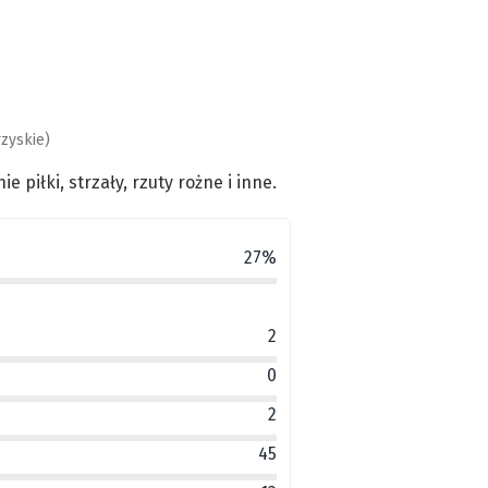
zyskie)
piłki, strzały, rzuty rożne i inne.
27%
2
0
2
45