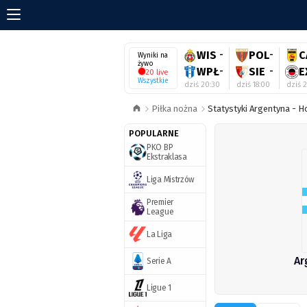
WIS
-
POL
-
C
Wyniki na
żywo
WPŁ
-
SIE
-
E
20 live
Wszystkie
dziś 20:30
dziś 18:00
dziś 
Piłka nożna
Statystyki Argentyna - 
POPULARNE
PKO BP
Ekstraklasa
Liga Mistrzów
Premier
League
La Liga
Ar
Serie A
Ligue 1