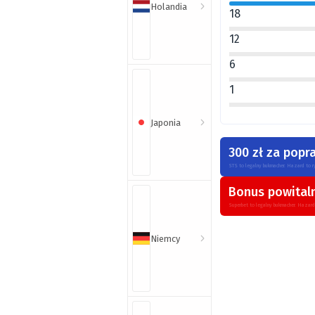
Holandia
18
12
6
1
Japonia
300 zł za popr
Ligi
STS to legalny bukmacher. Hazard to r
Bonus powital
Superbet to legalny bukmacher. Hazard
Niemcy