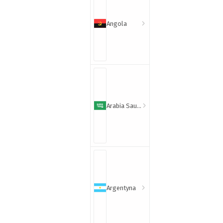
Angola
Arabia Saudyjska
Argentyna