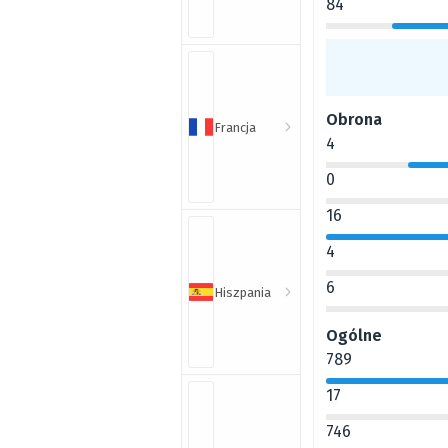
84
Obrona
Francja
4
0
16
4
6
Hiszpania
Ogólne
789
17
746