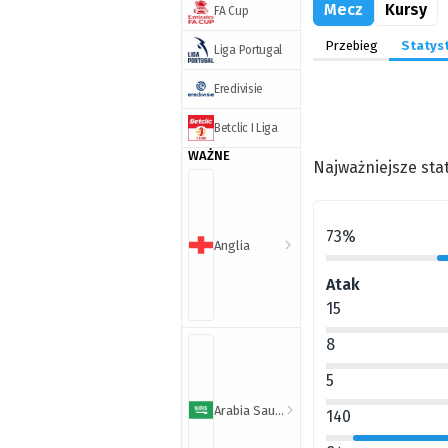
Mecz
Kursy
FA Cup
Przebieg
Statyst
Liga Portugal
Eredivisie
Betclic I Liga
WAŻNE
Najważniejsze stat
73%
Anglia
Atak
15
8
5
Arabia Saudyjska
140