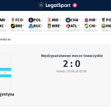
AM
-
FCO
-
POL
-
MID
-
CHA
-
HIR
-
P
XC
-
BRE
-
RUC
-
WRE
-
ATL
-
CHI
-
H
20:00
dziś 20:00
dziś 20:30
dziś 21:00
08.08 01:30
08.08 12:15
08.08 1
Honduras
Międzypaństwowe mecze towarzyskie
2 : 0
Koniec, 07.06.26 02:00
gentyna