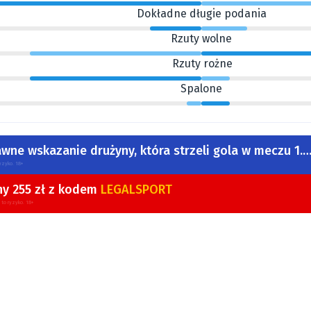
Dokładne długie podania
Rzuty wolne
Rzuty rożne
Spalone
awne wskazanie drużyny, która strzeli gola w meczu 1.
yzyko. 18+
ny 255 zł z kodem
LEGALSPORT
 to ryzyko. 18+