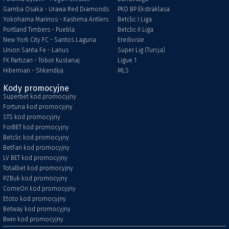
Gamba Osaka - Urawa Red Diamonds
PKO BP Ekstraklasa
Yokohama Marinos - Kashima Antlers
Betclic I Liga
Portland Timbers - Puebla
Betclic II Liga
New York City FC - Santos Laguna
Eredivisie
Union Santa Fe - Lanus
Super Lig (Turcja)
FK Partizan - Toboł Kustanaj
Ligue 1
Hibernian - Shkendija
MLS
Kody promocyjne
Superbet kod promocyjny
Fortuna kod promocyjny
STS kod promocyjny
ForBET kod promocyjny
Betclic kod promocyjny
BetFan kod promocyjny
LV BET kod promocyjny
Totalbet kod promocyjny
PZBuk kod promocyjny
ComeOn kod promocyjny
Etoto kod promocyjny
Betway kod promocyjny
Bwin kod promocyjny