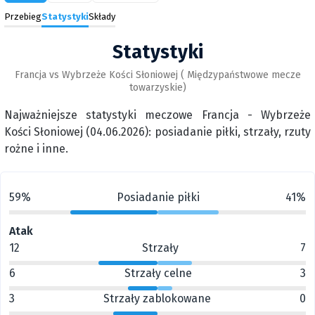
Przebieg
Statystyki
Składy
Statystyki
Francja vs Wybrzeże Kości Słoniowej ( Międzypaństwowe mecze
towarzyskie)
Najważniejsze statystyki meczowe Francja - Wybrzeże
Kości Słoniowej (04.06.2026): posiadanie piłki, strzały, rzuty
rożne i inne.
59%
Posiadanie piłki
41%
Atak
12
Strzały
7
6
Strzały celne
3
3
Strzały zablokowane
0