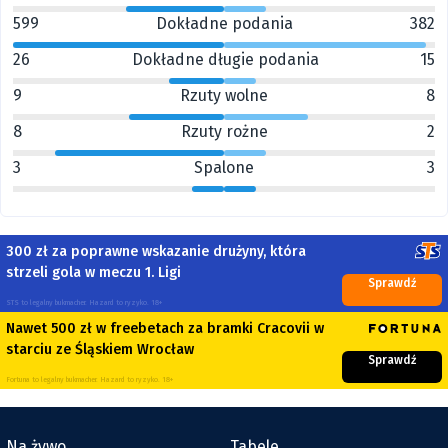
599
Dokładne podania
382
26
Dokładne długie podania
15
9
Rzuty wolne
8
8
Rzuty rożne
2
3
Spalone
3
300 zł za poprawne wskazanie drużyny, która
strzeli gola w meczu 1. Ligi
Sprawdź
STS to legalny bukmacher. Hazard to ryzyko. 18+
Nawet 500 zł w freebetach za bramki Cracovii w
starciu ze Śląskiem Wrocław
Sprawdź
Fortuna to legalny bukmacher. Hazard to ryzyko. 18+
Na żywo
Tabele