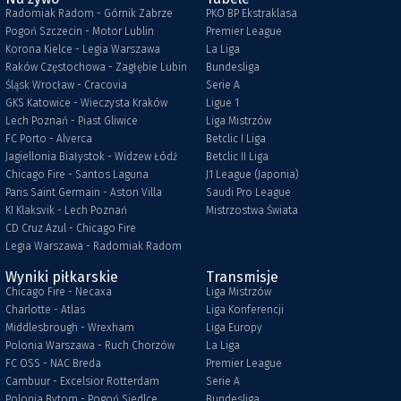
Radomiak Radom - Górnik Zabrze
PKO BP Ekstraklasa
Pogoń Szczecin - Motor Lublin
Premier League
Korona Kielce - Legia Warszawa
La Liga
Raków Częstochowa - Zagłębie Lubin
Bundesliga
Śląsk Wrocław - Cracovia
Serie A
GKS Katowice - Wieczysta Kraków
Ligue 1
Lech Poznań - Piast Gliwice
Liga Mistrzów
FC Porto - Alverca
Betclic I Liga
Jagiellonia Białystok - Widzew Łódź
Betclic II Liga
Chicago Fire - Santos Laguna
J1 League (Japonia)
Paris Saint Germain - Aston Villa
Saudi Pro League
KI Klaksvik - Lech Poznań
Mistrzostwa Świata
CD Cruz Azul - Chicago Fire
Legia Warszawa - Radomiak Radom
Wyniki piłkarskie
Transmisje
Chicago Fire - Necaxa
Liga Mistrzów
Charlotte - Atlas
Liga Konferencji
Middlesbrough - Wrexham
Liga Europy
Polonia Warszawa - Ruch Chorzów
La Liga
FC OSS - NAC Breda
Premier League
Cambuur - Excelsior Rotterdam
Serie A
Polonia Bytom - Pogoń Siedlce
Bundesliga