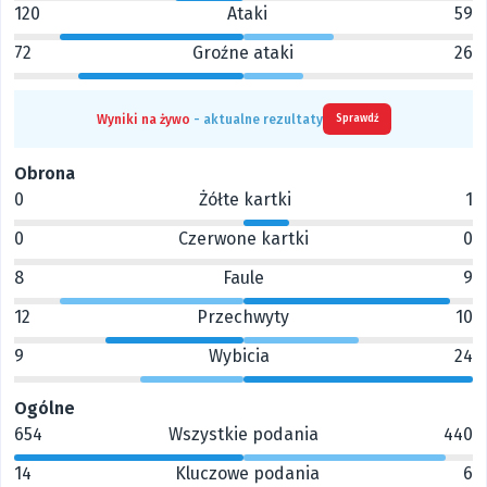
120
Ataki
59
72
Groźne ataki
26
Wyniki na żywo
- aktualne rezultaty
Sprawdź
Obrona
0
Żółte kartki
1
0
Czerwone kartki
0
8
Faule
9
12
Przechwyty
10
9
Wybicia
24
Ogólne
654
Wszystkie podania
440
14
Kluczowe podania
6