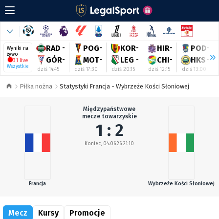
RAD
-
POG
-
KOR
-
HIR
-
POD
-
Wyniki na
żywo
GÓR
-
MOT
-
LEG
-
CHI
-
HKS
-
31 live
Wszystkie
dziś 14:45
dziś 17:30
dziś 20:15
dziś 12:15
dziś 13:00
Piłka nożna
Statystyki Francja - Wybrzeże Kości Słoniowej
Międzypaństwowe
mecze towarzyskie
1 : 2
Koniec, 04.06.26 21:10
Francja
Wybrzeże Kości Słoniowej
Mecz
Kursy
Promocje