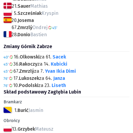
21.
Sauer
Mathias
5.
Szcześniak
Kryspin
20.
Josema
67.
Zmrzlý
Ondrej
45'
28.
Donio
Bastien
Zmiany Górnik Zabrze
16.
Olkowski
za 61.
Sacek
40'
36.
Rakoczy
za 14.
Kubicki
45'
67.
Zmrzlý
za 7.
Yvan Ikia Dimi
45'
17.
Lukoszek
za 64.
Janza
76'
10.
Podolski
za 23.
Liseth
76'
Skład podstawowy Zagłębia Lubin
Bramkarz
1.
Burić
Jasmin
Obrońcy
13.
Grzybek
Mateusz