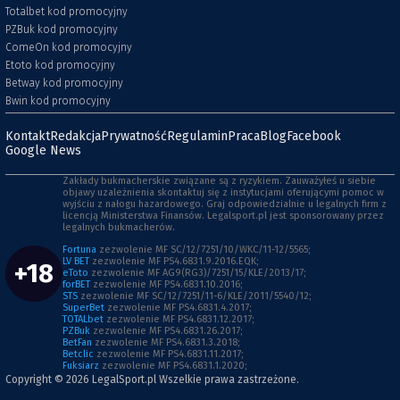
Totalbet kod promocyjny
PZBuk kod promocyjny
ComeOn kod promocyjny
Etoto kod promocyjny
Betway kod promocyjny
Bwin kod promocyjny
Kontakt
Redakcja
Prywatność
Regulamin
Praca
Blog
Facebook
Google News
Zakłady bukmacherskie związane są z ryzykiem. Zauważyłeś u siebie
objawy uzależnienia skontaktuj się z instytucjami oferującymi pomoc w
wyjściu z nałogu hazardowego. Graj odpowiedzialnie u legalnych firm z
licencją Ministerstwa Finansów. Legalsport.pl jest sponsorowany przez
legalnych bukmacherów.
Fortuna
zezwolenie MF SC/12/7251/10/WKC/11-12/5565;
LV BET
zezwolenie MF PS4.6831.9.2016.EQK;
+18
eToto
zezwolenie MF AG9(RG3)/7251/15/KLE/2013/17;
forBET
zezwolenie MF PS4.6831.10.2016;
STS
zezwolenie MF SC/12/7251/11-6/KLE/2011/5540/12;
SuperBet
zezwolenie MF PS4.6831.4.2017;
TOTALbet
zezwolenie MF PS4.6831.12.2017;
PZBuk
zezwolenie MF PS4.6831.26.2017;
BetFan
zezwolenie MF PS4.6831.3.2018;
Betclic
zezwolenie MF PS4.6831.11.2017;
Fuksiarz
zezwolenie MF PS4.6831.1.2020;
Copyright © 2026
LegalSport.pl
Wszelkie prawa zastrzeżone.