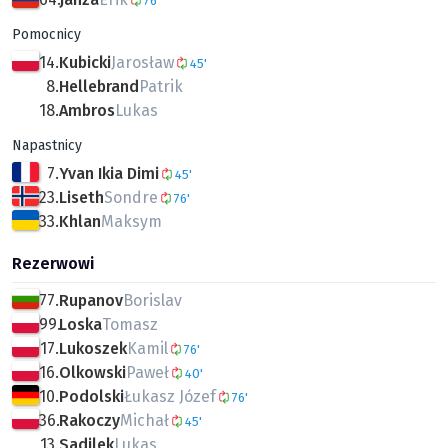
76'
Pomocnicy
14.
Kubicki
Jarosław
45'
8.
Hellebrand
Patrik
18.
Ambros
Lukas
Napastnicy
7.
Yvan Ikia Dimi
45'
23.
Liseth
Sondre
76'
33.
Khlan
Maksym
Rezerwowi
77.
Rupanov
Borislav
99.
Loska
Tomasz
17.
Lukoszek
Kamil
76'
16.
Olkowski
Paweł
40'
10.
Podolski
Łukasz Józef
76'
36.
Rakoczy
Michał
45'
13.
Sadilek
Lukas