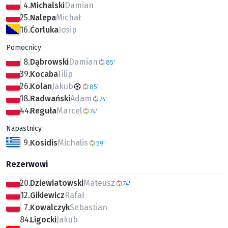
4.
Michalski
Damian
25.
Nalepa
Michał
16.
Ćorluka
Josip
Pomocnicy
8.
Dąbrowski
Damian
85'
39.
Kocaba
Filip
26.
Kolan
Jakub
85'
18.
Radwański
Adam
74'
44.
Reguła
Marcel
74'
Napastnicy
9.
Kosidis
Michalis
59'
Rezerwowi
20.
Dziewiatowski
Mateusz
74'
12.
Gikiewicz
Rafał
7.
Kowalczyk
Sebastian
84.
Ligocki
Jakub