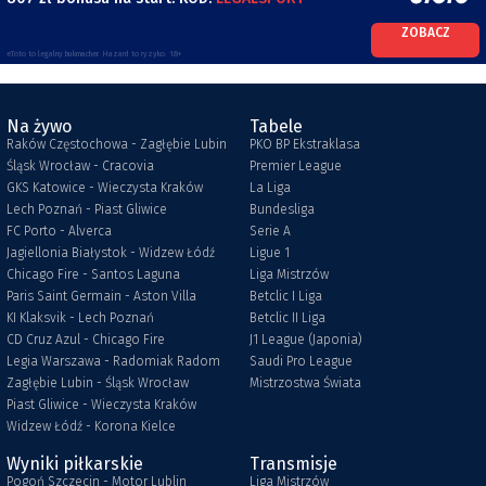
ZOBACZ
eToto to legalny bukmacher. Hazard to ryzyko. 18+
Na żywo
Tabele
Raków Częstochowa - Zagłębie Lubin
PKO BP Ekstraklasa
Śląsk Wrocław - Cracovia
Premier League
GKS Katowice - Wieczysta Kraków
La Liga
Lech Poznań - Piast Gliwice
Bundesliga
FC Porto - Alverca
Serie A
Jagiellonia Białystok - Widzew Łódź
Ligue 1
Chicago Fire - Santos Laguna
Liga Mistrzów
Paris Saint Germain - Aston Villa
Betclic I Liga
KI Klaksvik - Lech Poznań
Betclic II Liga
CD Cruz Azul - Chicago Fire
J1 League (Japonia)
Legia Warszawa - Radomiak Radom
Saudi Pro League
Zagłębie Lubin - Śląsk Wrocław
Mistrzostwa Świata
Piast Gliwice - Wieczysta Kraków
Widzew Łódź - Korona Kielce
Wyniki piłkarskie
Transmisje
Pogoń Szczecin - Motor Lublin
Liga Mistrzów