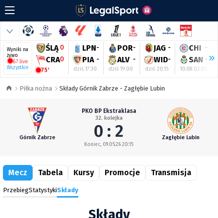
ŚLĄ
0
LPN
-
POR
-
JAG
-
CHI
-
Wyniki na
żywo
CRA
0
PIA
-
ALV
-
WID
-
SAN
-
67 live
Wszystkie
dziś 17:30
dziś 19:00
dziś 20:15
10.08 02:00
75'
Piłka nożna
Składy Górnik Zabrze - Zagłębie Lubin
PKO BP Ekstraklasa
32. kolejka
0 : 2
Górnik Zabrze
Zagłębie Lubin
Koniec, 09.05.26 20:15
Mecz
Tabela
Kursy
Promocje
Transmisja
Przebieg
Statystyki
Składy
Składy