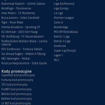
Radomiak Radom - Górnik Zabrze
Liga Konferencji
Botafogo - Fluminense
Liga Europy
Inter Miami - CF Monterrey
La Liga
Boca Juniors - Velez Sarsfield
Premier League
Tigre - River Plate
Serie A
Estrela Amadora - Sporting CP
Bundesliga
AZ Alkmaar - ADO Den Haag
PKO BP Ekstraklasa
VfL Wolfsburg - FC Kaiserslautern
Betclic I Liga
Podbeskidzie Bielsko-Biała - Lechia
Betclic II Liga
Gdańsk
Eredivisie
PSV Eindhoven - Fortuna Sittard
Super Lig (Turcja)
Go Ahead Eagles - Willem II Tilburg
Ligue 1
NEC Nijmegen - Telstar
MLS
Puszcza Niepołomice - Odra Opole
Kody promocyjne
Superbet kod promocyjny
Fortuna kod promocyjny
STS kod promocyjny
ForBET kod promocyjny
Betclic kod promocyjny
BetFan kod promocyjny
LV BET kod promocyjny