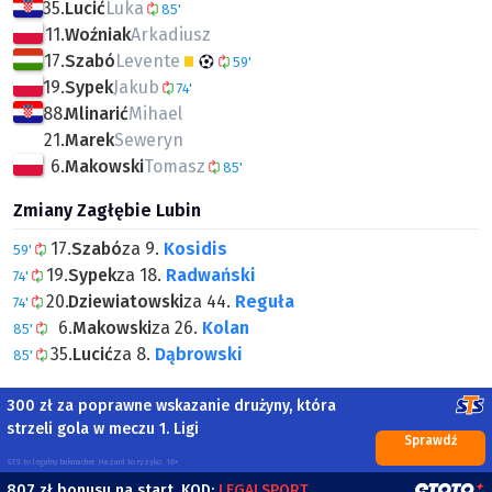
35.
Lucić
Luka
85'
11.
Woźniak
Arkadiusz
17.
Szabó
Levente
59'
19.
Sypek
Jakub
74'
88.
Mlinarić
Mihael
21.
Marek
Seweryn
6.
Makowski
Tomasz
85'
Zmiany Zagłębie Lubin
17.
Szabó
za 9.
Kosidis
59'
19.
Sypek
za 18.
Radwański
74'
20.
Dziewiatowski
za 44.
Reguła
74'
6.
Makowski
za 26.
Kolan
85'
35.
Lucić
za 8.
Dąbrowski
85'
300 zł za poprawne wskazanie drużyny, która
strzeli gola w meczu 1. Ligi
Sprawdź
STS to legalny bukmacher. Hazard to ryzyko. 18+
807 zł bonusu na start. KOD:
LEGALSPORT