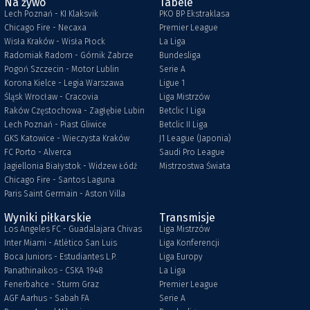
Na żywo
Tabele
Lech Poznań - KI Klaksvik
PKO BP Ekstraklasa
Chicago Fire - Necaxa
Premier League
Wisła Kraków - Wisła Płock
La Liga
Radomiak Radom - Górnik Zabrze
Bundesliga
Pogoń Szczecin - Motor Lublin
Serie A
Korona Kielce - Legia Warszawa
Ligue 1
Śląsk Wrocław - Cracovia
Liga Mistrzów
Raków Częstochowa - Zagłębie Lubin
Betclic I Liga
Lech Poznań - Piast Gliwice
Betclic II Liga
GKS Katowice - Wieczysta Kraków
J1 League (Japonia)
FC Porto - Alverca
Saudi Pro League
Jagiellonia Białystok - Widzew Łódź
Mistrzostwa Świata
Chicago Fire - Santos Laguna
Paris Saint Germain - Aston Villa
Wyniki piłkarskie
Transmisje
Los Angeles FC - Guadalajara Chivas
Liga Mistrzów
Inter Miami - Atlético San Luis
Liga Konferencji
Boca Juniors - Estudiantes L.P.
Liga Europy
Panathinaikos - CSKA 1948
La Liga
Fenerbahce - Sturm Graz
Premier League
AGF Aarhus - Sabah FA
Serie A