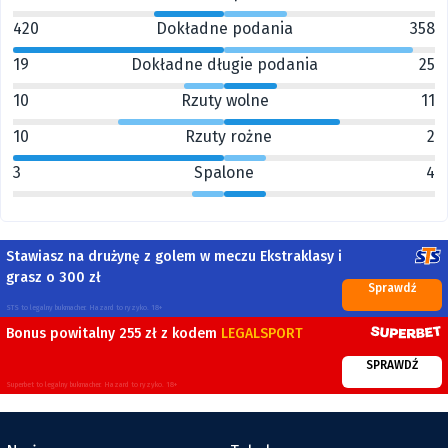
420
Dokładne podania
358
19
Dokładne długie podania
25
10
Rzuty wolne
11
10
Rzuty rożne
2
3
Spalone
4
Stawiasz na drużynę z golem w meczu Ekstraklasy i
grasz o 300 zł
Sprawdź
STS to legalny bukmacher. Hazard to ryzyko. 18+
Bonus powitalny 255 zł z kodem
LEGALSPORT
SPRAWDŹ
Superbet to legalny bukmacher. Hazard to ryzyko. 18+