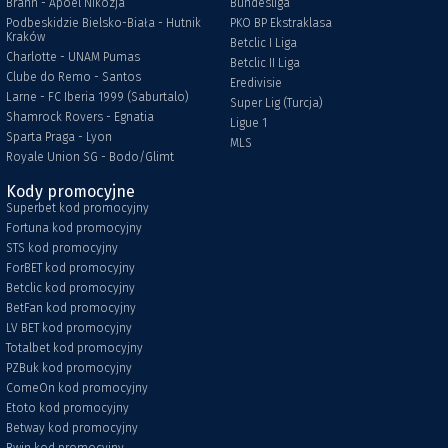
Brann - Apoel Nikozja
Bundesliga
Podbeskidzie Bielsko-Biała - Hutnik
PKO BP Ekstraklasa
Kraków
Betclic I Liga
Charlotte - UNAM Pumas
Betclic II Liga
Clube do Remo - Santos
Eredivisie
Larne - FC Iberia 1999 (Saburtalo)
Super Lig (Turcja)
Shamrock Rovers - Egnatia
Ligue 1
Sparta Praga - Lyon
MLS
Royale Union SG - Bodo/Glimt
Kody promocyjne
Superbet kod promocyjny
Fortuna kod promocyjny
STS kod promocyjny
ForBET kod promocyjny
Betclic kod promocyjny
BetFan kod promocyjny
LV BET kod promocyjny
Totalbet kod promocyjny
PZBuk kod promocyjny
ComeOn kod promocyjny
Etoto kod promocyjny
Betway kod promocyjny