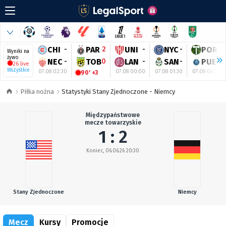
CHI
-
PAR
2
UNI
-
NYC
-
POR
-
Wyniki na
żywo
NEC
-
TOB
0
LAN
-
SAN
-
PUE
-
26 live
Wszystkie
07.08 02:30
07.08 00:00
07.08 01:30
07.08 04:30
90' +3
Piłka nożna
Statystyki Stany Zjednoczone - Niemcy
Międzypaństwowe
mecze towarzyskie
1 : 2
Koniec, 06.06.26 20:30
Stany Zjednoczone
Niemcy
Mecz
Kursy
Promocje