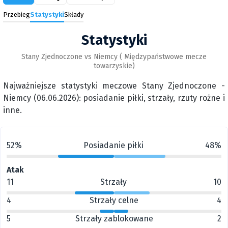
Przebieg
Statystyki
Składy
Statystyki
Stany Zjednoczone vs Niemcy ( Międzypaństwowe mecze
towarzyskie)
Najważniejsze statystyki meczowe Stany Zjednoczone -
Niemcy (06.06.2026): posiadanie piłki, strzały, rzuty rożne i
inne.
52%
Posiadanie piłki
48%
Atak
11
Strzały
10
4
Strzały celne
4
5
Strzały zablokowane
2