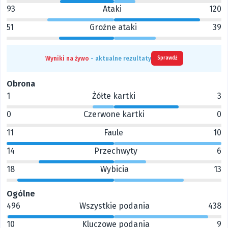
93
Ataki
120
51
Groźne ataki
39
Wyniki na żywo
- aktualne rezultaty
Sprawdź
Obrona
1
Żółte kartki
3
0
Czerwone kartki
0
11
Faule
10
14
Przechwyty
6
18
Wybicia
13
Ogólne
496
Wszystkie podania
438
10
Kluczowe podania
9