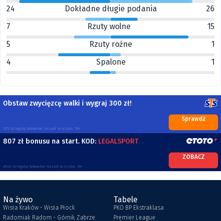
24
Dokładne długie podania
26
7
Rzuty wolne
15
5
Rzuty rożne
1
4
Spalone
1
Obstaw zwycięzcę walki i wygraj 300 zł!
Sprawdź
STS to legalny bukmacher. Hazard to ryzyko. 18+
807 zł bonusu na start. KOD:
LEGALSPORT
ZOBACZ
eToto to legalny bukmacher. Hazard to ryzyko. 18+
Na żywo
Tabele
Wisła Kraków - Wisła Płock
PKO BP Ekstraklasa
Radomiak Radom - Górnik Zabrze
Premier League