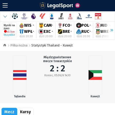
WIS
-
CAM
-
FCO
-
POL
-
MID
-
Wyniki na
żywo
WPŁ
-
EXC
-
BRE
-
RUC
-
WRE
-
45 live
Wszystkie
dziś 20:30
dziś 20:00
dziś 20:00
dziś 20:30
dziś 21:00
Piłka nożna
Statystyki Thailand - Kuwejt
Międzypaństwowe
mecze towarzyskie
2 : 2
Koniec, 05.06.26 14:30
Tajlandia
Kuwejt
Mecz
Kursy