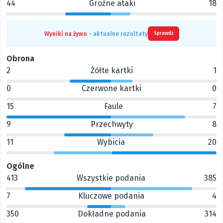
44
Groźne ataki
18
Wyniki na żywo
- aktualne rezultaty
Sprawdź
Obrona
2
Żółte kartki
1
0
Czerwone kartki
0
15
Faule
7
9
Przechwyty
8
11
Wybicia
20
Ogólne
413
Wszystkie podania
385
7
Kluczowe podania
4
350
Dokładne podania
314