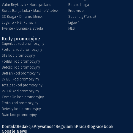
Valur Reykjavik - Nordsjælland
Betclic II Liga
Borac Banja Luka - Maxline Vitebsk
Eredivisie
SC Braga - Dinamo Mińsk
Super Lig (Turcja)
Lugano - NSI Runavik
Ligue 1
Twente - Dunajska Streda
MLS
Kody promocyjne
Superbet kod promocyjny
Fortuna kod promocyjny
STS kod promocyjny
ForBET kod promocyjny
Betclic kod promocyjny
BetFan kod promocyjny
LV BET kod promocyjny
Totalbet kod promocyjny
PZBuk kod promocyjny
ComeOn kod promocyjny
Etoto kod promocyjny
Betway kod promocyjny
Bwin kod promocyjny
Kontakt
Redakcja
Prywatność
Regulamin
Praca
Blog
Facebook
Google News