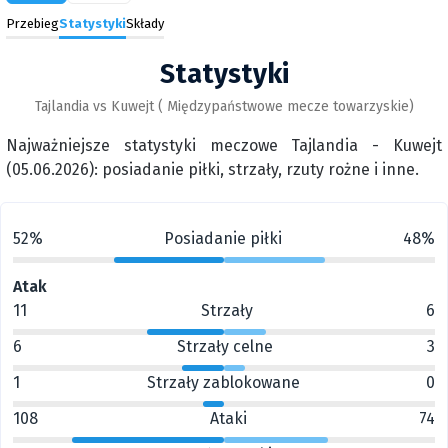
Przebieg
Statystyki
Składy
Statystyki
Tajlandia vs Kuwejt ( Międzypaństwowe mecze towarzyskie)
Najważniejsze statystyki meczowe Tajlandia - Kuwejt
(05.06.2026): posiadanie piłki, strzały, rzuty rożne i inne.
52%
Posiadanie piłki
48%
Atak
11
Strzały
6
6
Strzały celne
3
1
Strzały zablokowane
0
108
Ataki
74