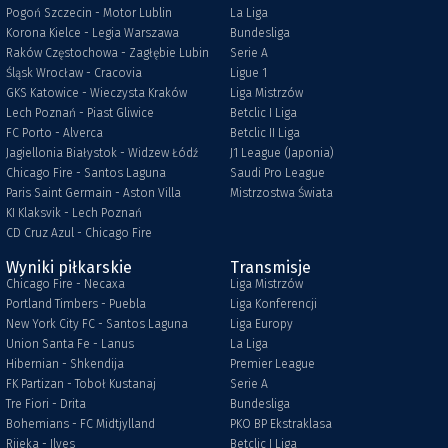
Pogoń Szczecin - Motor Lublin
La Liga
Korona Kielce - Legia Warszawa
Bundesliga
Raków Częstochowa - Zagłębie Lubin
Serie A
Śląsk Wrocław - Cracovia
Ligue 1
GKS Katowice - Wieczysta Kraków
Liga Mistrzów
Lech Poznań - Piast Gliwice
Betclic I Liga
FC Porto - Alverca
Betclic II Liga
Jagiellonia Białystok - Widzew Łódź
J1 League (Japonia)
Chicago Fire - Santos Laguna
Saudi Pro League
Paris Saint Germain - Aston Villa
Mistrzostwa Świata
KI Klaksvik - Lech Poznań
CD Cruz Azul - Chicago Fire
Wyniki piłkarskie
Transmisje
Chicago Fire - Necaxa
Liga Mistrzów
Portland Timbers - Puebla
Liga Konferencji
New York City FC - Santos Laguna
Liga Europy
Union Santa Fe - Lanus
La Liga
Hibernian - Shkendija
Premier League
FK Partizan - Toboł Kustanaj
Serie A
Tre Fiori - Drita
Bundesliga
Bohemians - FC Midtjylland
PKO BP Ekstraklasa
Rijeka - Ilves
Betclic I Liga