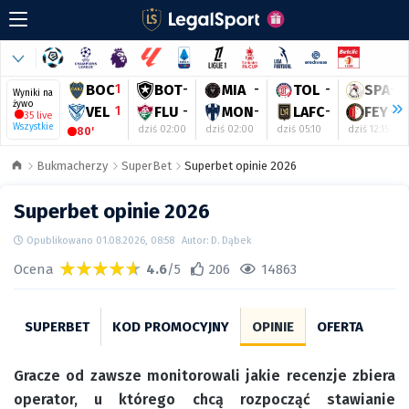
BOC
1
BOT
-
MIA
-
TOL
-
SPA
-
Wyniki na
żywo
VEL
1
FLU
-
MON
-
LAFC
-
FEY
-
35 live
Wszystkie
dziś 02:00
dziś 02:00
dziś 05:10
dziś 12:15
80'
Bukmacherzy
SuperBet
Superbet opinie 2026
Superbet opinie 2026
Opublikowano 01.08.2026, 08:58
Autor: D. Dąbek
Ocena
4.6
/5
206
14863
SUPERBET
KOD PROMOCYJNY
OPINIE
OFERTA
Gracze od zawsze monitorowali jakie recenzje zbiera
operator, u którego chcą rozpocząć stawianie