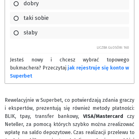
dobry
taki sobie
słaby
LICZBA GŁOSÓW:
160
Jesteś nowy i chcesz wybrać topowego
bukmachera? Przeczytaj
jak rejestruje się konto w
Superbet
Rewelacyjnie w Superbet, co potwierdzają zdania graczy
i ekspertów, prezentują się również metody płatności:
BLIK, tpay, transfer bankowy,
VISA/Mastercard
czy
Neteller, za pomocą których szybko można zrealizować
wpłatę na saldo depozytowe. Czas realizacji przelewu to