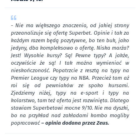
- Nie ma większego znaczenia, od jakiej strony
przeanalizuje się ofertę Superbet. Opinie i tak za
każdym razem będą pozytywne, bo ten buk, jako
jedyny, dba kompleksowo o ofertę. Niska marża?
Jest! Wysokie kursy? Są! Pewne typy? A jakże,
oczywiście że są! I tak można wymieniać w
nieskończoność. Popatrzcie z resztą na typy na
Premier League czy typy na NBA. Przecież tam aż
roi się od pewniaków ze spoko kursami.
Zjedziemy niżej, typy na e-sport i typy na
kolarstwo, tam też oferta jest rozwinięta. Dlatego
stawiam Superbetowi mocne 9/10. Nie ma dyszki,
bo na przykład nad zakładami kombo mogliby
popracować
– opinia dodana przez Zeus.