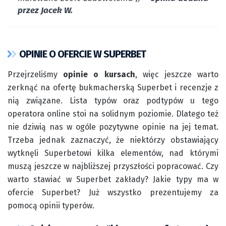
przez Jacek W.
OPINIE O OFERCIE W SUPERBET
Przejrzeliśmy
opinie o kursach
, więc jeszcze warto
zerknąć na ofertę bukmacherską Superbet i recenzje z
nią związane. Lista typów oraz podtypów u tego
operatora online stoi na solidnym poziomie. Dlatego też
nie dziwią nas w ogóle pozytywne opinie na jej temat.
Trzeba jednak zaznaczyć, że niektórzy obstawiający
wytknęli Superbetowi kilka elementów, nad którymi
muszą jeszcze w najbliższej przyszłości popracować. Czy
warto stawiać w Superbet zakłady? Jakie typy ma w
ofercie Superbet? Już wszystko prezentujemy za
pomocą opinii typerów.