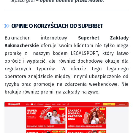
lepsza gra!
– opinia dodana przez Mateo.
OPINIE O KORZYŚCIACH OD SUPERBET
Bukmacher internetowy
Superbet Zakłady
Bukmacherskie
oferuje swoim klientom nie tylko mega
promkę z naszym kodem LEGALSPORT, który łatwo
obrócić i wypłacić, ale również dochodowe okazje dla
regularnych typerów. W ofercie tego legalnego
operatora znajdziecie między innymi ubezpieczenie od
ryzyka oraz promocje na zdarzenia weekendowe. Nie
brakuje również premii na zakłady na żywo.