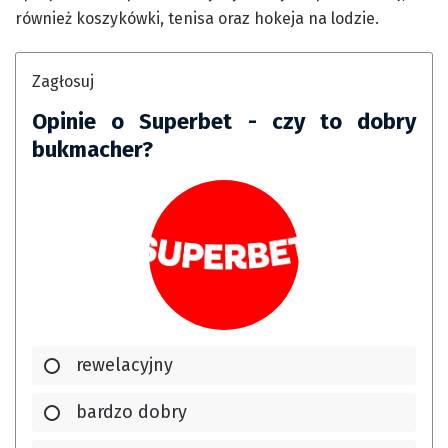
również koszykówki, tenisa oraz hokeja na lodzie.
Zagłosuj
Opinie o Superbet - czy to dobry
bukmacher?
rewelacyjny
bardzo dobry