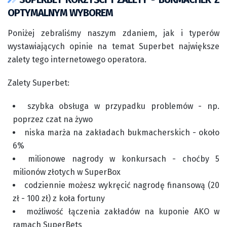
OPTYMALNYM WYBOREM
Poniżej zebraliśmy naszym zdaniem, jak i typerów
wystawiających opinie na temat Superbet największe
zalety tego internetowego operatora.
Zalety Superbet:
szybka obsługa w przypadku problemów - np.
poprzez czat na żywo
niska marża na zakładach bukmacherskich - około
6%
milionowe nagrody w konkursach - choćby 5
milionów złotych w SuperBox
codziennie możesz wykręcić nagrodę finansową (20
zł - 100 zł) z koła fortuny
możliwość łączenia zakładów na kuponie AKO w
ramach SuperBets