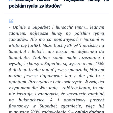
polskim rynku zakładów"
- Opinie o Superbet i kursach? Hmm... jednym
zdaniem: najlepsze kursy na polskim rynku
zakładów. Nie ma co porównywać z kursami w
eToto czy forBET. Może trochę BETFAN naciska na
Superbet i Betclic, ale reszta nie dojechała do
Superbeta. Zrobiłem sobie małe rozeznanie i
wyszło, że kursy w Superbet są wyższe o min. 15%!
A do tego trzeba dodać jeszcze mnożniki, którymi
można jeszcze dopakować kursy. Ale jak to z
opiniami. Przeczytacie i nie uwierzycie. W związku
z tym mam dla Was radę - załóżcie konto, to nic
nie kosztuje, i zobaczycie, że zaczniecie zarabiać
na bukmacherce. A i dodatkowy prezent
finansowy w Superbet zgarniecie, więc już
murowane 200% zadowolenia ;)
– opinia dodana