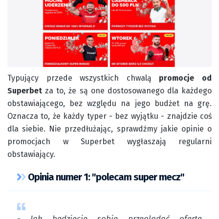
Typujący przede wszystkich chwalą
promocje od
Superbet
za to, że są one dostosowanego dla każdego
obstawiającego, bez względu na jego budżet na grę.
Oznacza to, że każdy typer - bez wyjątku - znajdzie coś
dla siebie. Nie przedłużając, sprawdźmy jakie opinie o
promocjach w Superbet wygłaszają regularni
obstawiający.
Opinia numer 1: "polecam super mecz"
- Jak będziecie sobie przeglądać ofertę