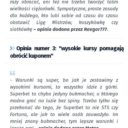
razy obracać, ani też nie trzeba tworzyć taśm
wielkości ciężarówki. Sympatyczne, proste zasady
dla każdego, kto lubi sobie od czasu do czasu
obstawić Ligę Mistrzów, koszykówkę czy
siatkówkę
– opinia dodana przez Ravgor777.
Opinia numer 3: "wysokie kursy pomagają
obrócić kuponem"
- Warunki są super, bo jak je zestawimy z
wysokimi kursami, to wszystko idzie z górki.
Superbet to chyba jedyny bukmacher, u którego
można grać na luzie bez spiny. Trzeba tylko się
przekonać do tego, że Superbet to nie STS czy
Fortuna, ale jak to wiele osób zauważyło. Im
mniej znany bukmacher, tym lepsze warunki i