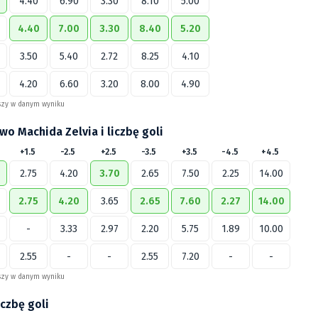
4.40
6.90
3.30
8.10
5.00
4.40
7.00
3.30
8.40
5.20
3.50
5.40
2.72
8.25
4.10
4.20
6.60
3.20
8.00
4.90
szy w danym wyniku
wo Machida Zelvia i liczbę goli
+1.5
-2.5
+2.5
-3.5
+3.5
-4.5
+4.5
2.75
4.20
3.70
2.65
7.50
2.25
14.00
2.75
4.20
3.65
2.65
7.60
2.27
14.00
-
3.33
2.97
2.20
5.75
1.89
10.00
2.55
-
-
2.55
7.20
-
-
szy w danym wyniku
iczbę goli