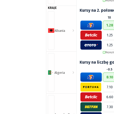
Najwyż
KRAJE
Kursy na 2. poło
1X
1.28
Albania
1.25
1.25
Najwyż
Kursy na liczbę go
-0.5
Algeria
8.10
7.10
6.60
7.30