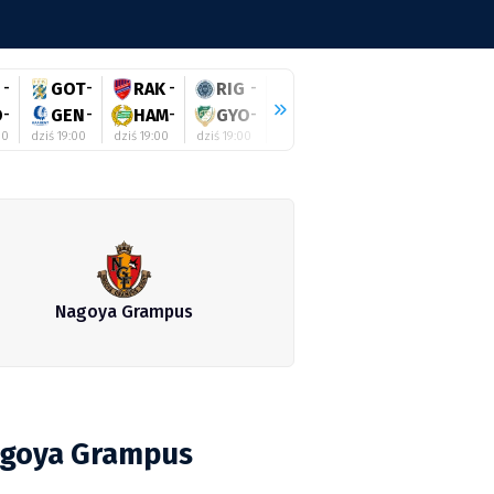
-
GOT
-
RAK
-
RIG
-
SHE
-
ZAL
-
BEI
-
O
-
GEN
-
HAM
-
GYO
-
GAL
-
HAJ
-
AUS
-
00
dziś 19:00
dziś 19:00
dziś 19:00
dziś 19:00
dziś 19:00
dziś 19:30
Nagoya Grampus
agoya Grampus