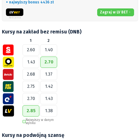
+ najwyższy bonus 4436 zł
Zagraj w LV BET
Reklama
Kursy na zakład bez remisu (DNB)
1
2
2.60
1.40
1.43
2.70
2.68
1.37
2.75
1.42
2.70
1.43
2.85
1.38
Najwyższy w danym
wyniku
Kursy na podwójną szansę