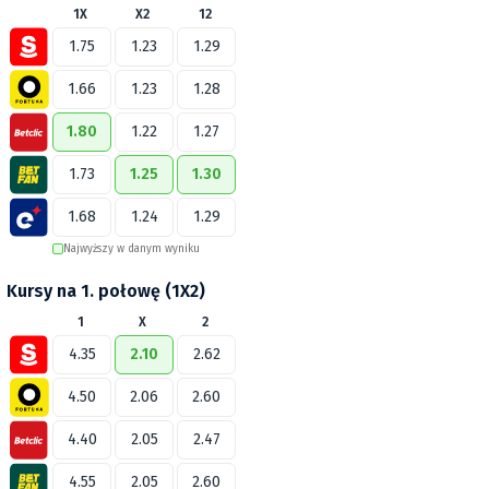
1X
X2
12
1.75
1.23
1.29
1.66
1.23
1.28
1.80
1.22
1.27
1.73
1.25
1.30
1.68
1.24
1.29
Najwyższy w danym wyniku
Kursy na 1. połowę (1X2)
1
X
2
4.35
2.10
2.62
4.50
2.06
2.60
4.40
2.05
2.47
4.55
2.05
2.60