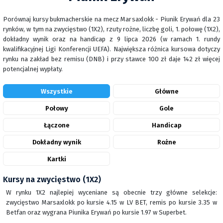
Porównaj kursy bukmacherskie na mecz Marsaxlokk - Piunik Erywań dla 23
rynków, w tym na zwycięstwo (1X2), rzuty rożne, liczbę goli, 1. połowę (1X2),
dokładny wynik oraz na handicap z 9 lipca 2026 (w ramach 1. rundy
kwalifikacyjnej Ligi Konferencji UEFA). Największa różnica kursowa dotyczy
rynku na zakład bez remisu (DNB) i przy stawce 100 zł daje 142 zł więcej
potencjalnej wypłaty.
Wszystkie
Główne
Połowy
Gole
Łączone
Handicap
Dokładny wynik
Rożne
Kartki
Kursy na zwycięstwo (1X2)
W rynku 1X2 najlepiej wyceniane są obecnie trzy główne selekcje:
zwycięstwo Marsaxlokk po kursie 4.15 w LV BET, remis po kursie 3.35 w
Betfan oraz wygrana Piunika Erywań po kursie 1.97 w Superbet.