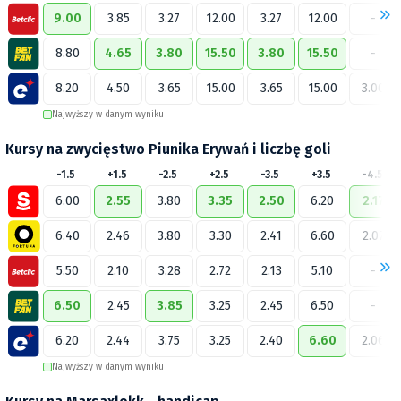
9.00
3.85
3.27
12.00
3.27
12.00
-
8.80
4.65
3.80
15.50
3.80
15.50
-
8.20
4.50
3.65
15.00
3.65
15.00
3.00
Najwyższy w danym wyniku
Kursy na zwycięstwo Piunika Erywań i liczbę goli
-1.5
+1.5
-2.5
+2.5
-3.5
+3.5
-4.5
6.00
2.55
3.80
3.35
2.50
6.20
2.17
6.40
2.46
3.80
3.30
2.41
6.60
2.07
5.50
2.10
3.28
2.72
2.13
5.10
-
6.50
2.45
3.85
3.25
2.45
6.50
-
6.20
2.44
3.75
3.25
2.40
6.60
2.06
Najwyższy w danym wyniku