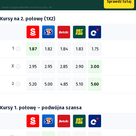
Sprawdź tutaj
Betfan to legalny bukmacher. Hazard to ryzyko. 18+
Kursy na 2. połowę (1X2)
1
1.87
1.82
1.84
1.83
1.75
X
2.95
2.95
2.85
2.90
3.00
2
5.20
5.00
4.85
5.10
5.60
Kursy 1. połowę – podwójna szansa