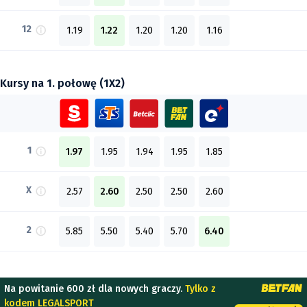
12
1.19
1.22
1.20
1.20
1.16
Kursy na 1. połowę (1X2)
1
1.97
1.95
1.94
1.95
1.85
X
2.57
2.60
2.50
2.50
2.60
2
5.85
5.50
5.40
5.70
6.40
Na powitanie 600 zł dla nowych graczy.
Tylko z
kodem LEGALSPORT