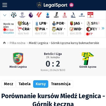
ŚLĄ
-
LPN
-
POR
-
JAG
-
SPA
0
Wyniki na
żywo
CRA
-
PIA
-
ALV
-
WID
-
FEY
1
50 live
Wszystkie
dziś 14:45
dziś 17:30
dziś 19:00
dziś 20:15
d
77'
Piłka nożna
Miedź Legnica - Górnik Łęczna kursy bukmacherskie
Betclic I Liga
29. kolejka
0 : 2
Miedź Legnica
Górnik Łęczna
Koniec, 20.04.26 18:00
Mecz
Tabela
Kursy
Transmisja
Porównanie kursów Miedź Legnica -
Górnik Łęczna