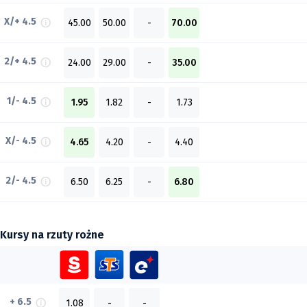
X/+ 4.5
45.00
50.00
-
70.00
2/+ 4.5
24.00
29.00
-
35.00
1/- 4.5
1.95
1.82
-
1.73
X/- 4.5
4.65
4.20
-
4.40
2/- 4.5
6.50
6.25
-
6.80
Kursy na rzuty rożne
+ 6.5
1.08
-
-