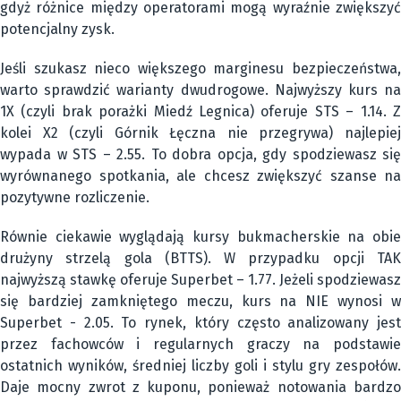
gdyż różnice między operatorami mogą wyraźnie zwiększyć
potencjalny zysk.
Jeśli szukasz nieco większego marginesu bezpieczeństwa,
warto sprawdzić warianty dwudrogowe. Najwyższy kurs na
1X (czyli brak porażki Miedź Legnica) oferuje STS – 1.14. Z
kolei X2 (czyli Górnik Łęczna nie przegrywa) najlepiej
wypada w STS – 2.55. To dobra opcja, gdy spodziewasz się
wyrównanego spotkania, ale chcesz zwiększyć szanse na
pozytywne rozliczenie.
Równie ciekawie wyglądają kursy bukmacherskie na obie
drużyny strzelą gola (BTTS). W przypadku opcji TAK
najwyższą stawkę oferuje Superbet – 1.77. Jeżeli spodziewasz
się bardziej zamkniętego meczu, kurs na NIE wynosi w
Superbet - 2.05. To rynek, który często analizowany jest
przez fachowców i regularnych graczy na podstawie
ostatnich wyników, średniej liczby goli i stylu gry zespołów.
Daje mocny zwrot z kuponu, ponieważ notowania bardzo