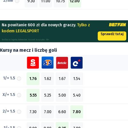
2/nie
9.30
11.00
10.75
12.00
Na powitanie 600 zł dla nowych graczy.
Tylko z
kodem LEGALSPORT
Sprawdź tutaj
Betfan to legalny bukmacher. Hazard to ryzyko. 18+
Kursy na mecz i liczbę goli
1/+ 1.5
1.76
1.62
1.67
1.54
X/+ 1.5
5.55
5.25
5.00
5.40
2/+ 1.5
7.30
7.00
6.60
7.80
1/- 1.5