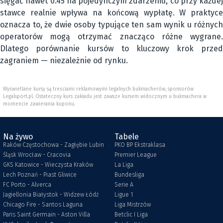
sięgać nawet 0.45 na pojedynczym zdarzeniu, co przy każdej
stawce realnie wpływa na końcową wypłatę. W praktyce
oznacza to, że dwie osoby typujące ten sam wynik u różnych
operatorów mogą otrzymać znacząco różne wygrane.
Dlatego porównanie kursów to kluczowy krok przed
zagraniem — niezależnie od rynku.
Wyświetlane kursy są treściami reklamowymi legalnych bukmacherów, sponsorów
Legalsport.pl. Ostateczny kurs zakładu jest zawsze kursem widocznym u bukmachera w
momencie zawierania kuponu.
Na żywo
Tabele
Raków Częstochowa - Zagłębie Lubin
PKO BP Ekstraklasa
Śląsk Wrocław - Cracovia
Premier League
GKS Katowice - Wieczysta Kraków
La Liga
Lech Poznań - Piast Gliwice
Bundesliga
FC Porto - Alverca
Serie A
Jagiellonia Białystok - Widzew Łódź
Ligue 1
Chicago Fire - Santos Laguna
Liga Mistrzów
Paris Saint Germain - Aston Villa
Betclic I Liga