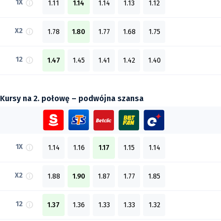
1X
1.11
1.14
1.14
1.13
1.12
X2
1.78
1.80
1.77
1.68
1.75
12
1.47
1.45
1.41
1.42
1.40
Kursy na 2. połowę – podwójna szansa
1X
1.14
1.16
1.17
1.15
1.14
X2
1.88
1.90
1.87
1.77
1.85
12
1.37
1.36
1.33
1.33
1.32