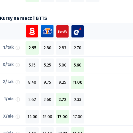
Kursy na mecz i BTTS
1/tak
2.95
2.80
2.83
2.70
X/tak
5.15
5.25
5.00
5.60
2/tak
8.40
9.75
9.25
11.00
1/nie
2.62
2.60
2.72
2.33
X/nie
14.00
15.00
17.00
17.00