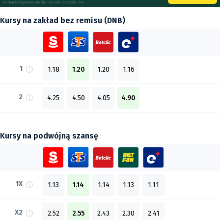
Betfan to legalny bukmacher. Hazard to ryzyko. 18+
Kursy na zakład bez remisu (DNB)
1
1.18
1.20
1.20
1.16
2
4.25
4.50
4.05
4.90
Kursy na podwójną szansę
1X
1.13
1.14
1.14
1.13
1.11
X2
2.52
2.55
2.43
2.30
2.41