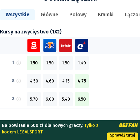
Wszystkie
Główne
Połowy
Bramki
Łączo
Kursy na zwycięstwo (1X2)
1
1.50
1.50
1.50
1.40
X
4.50
4.60
4.15
4.75
2
5.70
6.00
5.40
6.50
Na powitanie 600 zł dla nowych graczy.
Tylko z
kodem LEGALSPORT
Sprawdź tutaj