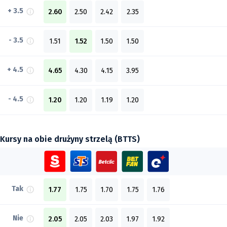
+ 3.5
2.60
2.50
2.42
2.35
- 3.5
1.51
1.52
1.50
1.50
+ 4.5
4.65
4.30
4.15
3.95
- 4.5
1.20
1.20
1.19
1.20
Kursy na obie drużyny strzelą (BTTS)
Tak
1.77
1.75
1.70
1.75
1.76
Nie
2.05
2.05
2.03
1.97
1.92