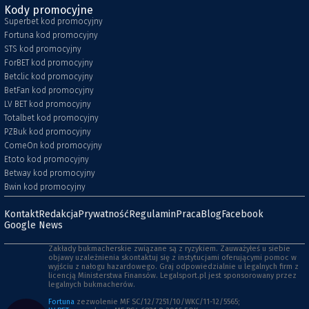
Kody promocyjne
Superbet kod promocyjny
Fortuna kod promocyjny
STS kod promocyjny
ForBET kod promocyjny
Betclic kod promocyjny
BetFan kod promocyjny
LV BET kod promocyjny
Totalbet kod promocyjny
PZBuk kod promocyjny
ComeOn kod promocyjny
Etoto kod promocyjny
Betway kod promocyjny
Bwin kod promocyjny
Kontakt
Redakcja
Prywatność
Regulamin
Praca
Blog
Facebook
Google News
Zakłady bukmacherskie związane są z ryzykiem. Zauważyłeś u siebie
objawy uzależnienia skontaktuj się z instytucjami oferującymi pomoc w
wyjściu z nałogu hazardowego. Graj odpowiedzialnie u legalnych firm z
licencją Ministerstwa Finansów. Legalsport.pl jest sponsorowany przez
legalnych bukmacherów.
Fortuna
zezwolenie MF SC/12/7251/10/WKC/11-12/5565;