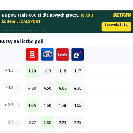
Na powitanie 600 zł dla nowych graczy.
Tylko z
kodem LEGALSPORT
Sprawdź tutaj
Betfan to legalny bukmacher. Hazard to ryzyko. 18+
Kursy na liczbę goli
+ 1.5
1.20
1.19
1.18
1.17
- 1.5
4.60
4.50
4.65
4.30
+ 2.5
1.64
1.60
1.58
1.55
- 2.5
2.27
2.30
2.23
2.25