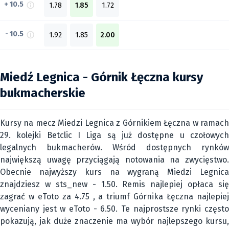
+ 10.5
1.78
1.85
1.72
- 10.5
1.92
1.85
2.00
Miedź Legnica - Górnik Łęczna kursy
bukmacherskie
Kursy na mecz Miedzi Legnica z Górnikiem Łęczna w ramach
29. kolejki Betclic I Liga są już dostępne u czołowych
legalnych bukmacherów. Wśród dostępnych rynków
największą uwagę przyciągają notowania na zwycięstwo.
Obecnie najwyższy kurs na wygraną Miedzi Legnica
znajdziesz w sts_new - 1.50. Remis najlepiej opłaca się
zagrać w eToto za 4.75 , a triumf Górnika Łęczna najlepiej
wyceniany jest w eToto - 6.50. Te najprostsze rynki często
pokazują, jak duże znaczenie ma wybór najlepszego kursu,