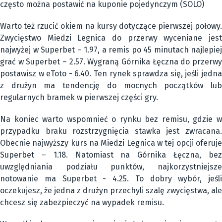
często można postawić na kuponie pojedynczym (SOLO)
Warto też rzucić okiem na kursy dotyczące pierwszej połowy.
Zwycięstwo Miedzi Legnica do przerwy wyceniane jest
najwyżej w Superbet – 1.97, a remis po 45 minutach najlepiej
grać w Superbet – 2.57. Wygraną Górnika Łęczna do przerwy
postawisz w eToto - 6.40. Ten rynek sprawdza się, jeśli jedna
z drużyn ma tendencję do mocnych początków lub
regularnych bramek w pierwszej części gry.
Na koniec warto wspomnieć o rynku bez remisu, gdzie w
przypadku braku rozstrzygnięcia stawka jest zwracana.
Obecnie najwyższy kurs na Miedzi Legnica w tej opcji oferuje
Superbet – 1.18. Natomiast na Górnika Łęczna, bez
uwzględniania podziału punktów, najkorzystniejsze
notowanie ma Superbet - 4.25. To dobry wybór, jeśli
oczekujesz, że jedna z drużyn przechyli szalę zwycięstwa, ale
chcesz się zabezpieczyć na wypadek remisu.