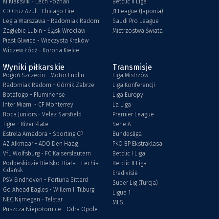
KI Klaksvik - Lech Poznań
Betclic II Liga
CD Cruz Azul - Chicago Fire
J1 League (Japonia)
Legia Warszawa - Radomiak Radom
Saudi Pro League
Zagłębie Lubin - Śląsk Wrocław
Mistrzostwa Świata
Piast Gliwice - Wieczysta Kraków
Widzew Łódź - Korona Kielce
Wyniki piłkarskie
Transmisje
Pogoń Szczecin - Motor Lublin
Liga Mistrzów
Radomiak Radom - Górnik Zabrze
Liga Konferencji
Botafogo - Fluminense
Liga Europy
Inter Miami - CF Monterrey
La Liga
Boca Juniors - Velez Sarsfield
Premier League
Tigre - River Plate
Serie A
Estrela Amadora - Sporting CP
Bundesliga
AZ Alkmaar - ADO Den Haag
PKO BP Ekstraklasa
VfL Wolfsburg - FC Kaiserslautern
Betclic I Liga
Podbeskidzie Bielsko-Biała - Lechia
Betclic II Liga
Gdańsk
Eredivisie
PSV Eindhoven - Fortuna Sittard
Super Lig (Turcja)
Go Ahead Eagles - Willem II Tilburg
Ligue 1
NEC Nijmegen - Telstar
MLS
Puszcza Niepołomice - Odra Opole