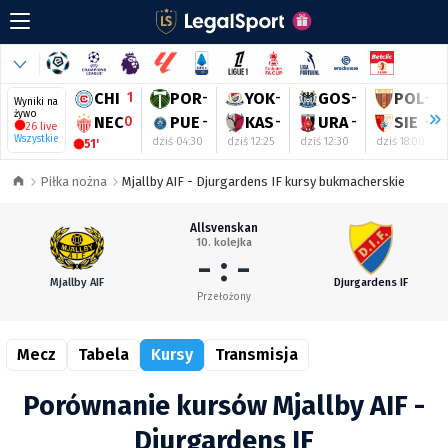
CHI
1
POR
-
YOK
-
GOS
-
POL
-
Wyniki na
żywo
NEC
0
PUE
-
KAS
-
URA
-
SIE
-
26 live
Wszystkie
dziś 04:30
dziś 12:25
dziś 12:30
dziś 18:00
51'
Piłka nożna
Mjallby AIF - Djurgardens IF kursy bukmacherskie
Allsvenskan
10. kolejka
- : -
Mjallby AIF
Djurgardens IF
Przełożony
Mecz
Tabela
Kursy
Transmisja
Porównanie kursów Mjallby AIF -
Djurgardens IF