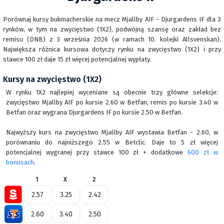
Porównaj kursy bukmacherskie na mecz Mjallby AIF - Djurgardens IF dla 3
rynków, w tym na zwycięstwo (1X2), podwójną szansę oraz zakład bez
remisu (DNB) z 3 września 2026 (w ramach 10. kolejki Allsvenskan).
Największa różnica kursowa dotyczy rynku na zwycięstwo (1X2) i przy
stawce 100 zł daje 15 zł więcej potencjalnej wypłaty.
Kursy na zwycięstwo (1X2)
W rynku 1X2 najlepiej wyceniane są obecnie trzy główne selekcje:
zwycięstwo Mjallby AIF po kursie 2.60 w Betfan, remis po kursie 3.40 w
Betfan oraz wygrana Djurgardens IF po kursie 2.50 w Betfan.
Najwyższy kurs na zwycięstwo Mjallby AIF wystawia Betfan - 2.60, w
porównaniu do najniższego 2.55 w Betclic. Daje to 5 zł więcej
potencjalnej wygranej przy stawce 100 zł + dodatkowe
600 zł w
bonusach
.
1
X
2
2.57
3.25
2.42
2.60
3.40
2.50