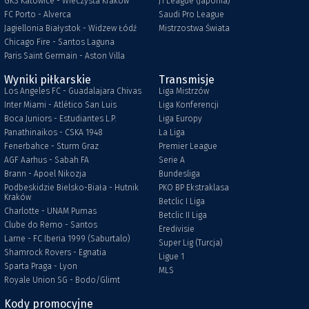
GKS Katowice - Wieczysta Kraków
J1 League (Japonia)
FC Porto - Alverca
Saudi Pro League
Jagiellonia Białystok - Widzew Łódź
Mistrzostwa Świata
Chicago Fire - Santos Laguna
Paris Saint Germain - Aston Villa
Wyniki piłkarskie
Transmisje
Los Angeles FC - Guadalajara Chivas
Liga Mistrzów
Inter Miami - Atlético San Luis
Liga Konferencji
Boca Juniors - Estudiantes L.P.
Liga Europy
Panathinaikos - CSKA 1948
La Liga
Fenerbahce - Sturm Graz
Premier League
AGF Aarhus - Sabah FA
Serie A
Brann - Apoel Nikozja
Bundesliga
Podbeskidzie Bielsko-Biała - Hutnik
PKO BP Ekstraklasa
Kraków
Betclic I Liga
Charlotte - UNAM Pumas
Betclic II Liga
Clube do Remo - Santos
Eredivisie
Larne - FC Iberia 1999 (Saburtalo)
Super Lig (Turcja)
Shamrock Rovers - Egnatia
Ligue 1
Sparta Praga - Lyon
MLS
Royale Union SG - Bodo/Glimt
Kody promocyjne