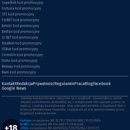
Superbet kod promocyjny
Fortuna kod promocyjny
STS kod promocyjny
ForBET kod promocyjny
Betclic kod promocyjny
BetFan kod promocyjny
LV BET kod promocyjny
Totalbet kod promocyjny
PZBuk kod promocyjny
ComeOn kod promocyjny
Etoto kod promocyjny
Betway kod promocyjny
Bwin kod promocyjny
Kontakt
Redakcja
Prywatność
Regulamin
Praca
Blog
Facebook
Google News
Zakłady bukmacherskie związane są z ryzykiem. Zauważyłeś u siebie
objawy uzależnienia skontaktuj się z instytucjami oferującymi pomoc w
wyjściu z nałogu hazardowego. Graj odpowiedzialnie u legalnych firm z
licencją Ministerstwa Finansów. Legalsport.pl jest sponsorowany przez
legalnych bukmacherów.
Fortuna
zezwolenie MF SC/12/7251/10/WKC/11-12/5565;
LV BET
zezwolenie MF PS4.6831.9.2016.EQK;
+18
eToto
zezwolenie MF AG9(RG3)/7251/15/KLE/2013/17;