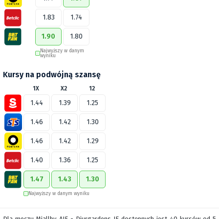
1.83
1.74
1.90
1.80
Najwyższy w danym
wyniku
Kursy na podwójną szansę
1X
X2
12
1.44
1.39
1.25
1.46
1.42
1.30
1.46
1.42
1.29
1.40
1.36
1.25
1.47
1.43
1.30
Najwyższy w danym wyniku
Dla meczu Mjallby AIF - Djurgardens IF dostępnych jest 40 kursów od 5