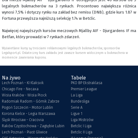
legalnych bukmacherów na 3 rynkach. Procentowo największa różnica
wynosi 7,5% i dotyczy rynku na zakład bez remisu (DNB), gdzie kurs 1.87 w
Fortuna przewyższa najniższą selekcję 1.74 w Betclic.
Najwięcej najwyższych kursów meczowych Mjallby AIF - Djurgardens IF ma
Betfan, który prowadzi w 7 rynkach zdarzeń.
Wyświetlane kursy są treściami reklamowymi legalnych bukmacherów, sponsorów
Legalsport.pl. Ostateczny kurs zakładu jest zawsze kursem widocznym u bukmachera w
momencie zawierania kuponu.
Na żywo
Tabele
Lech Poznań - KI Klaksvik
PKO BP Ekstraklasa
Chicago Fire - Necaxa
Premier League
Wisła Kraków - Wisła Płock
La Liga
Radomiak Radom - Górnik Zabrze
Bundesliga
Pogoń Szczecin - Motor Lublin
Serie A
Korona Kielce - Legia Warszawa
Ligue 1
Śląsk Wrocław - Cracovia
Liga Mistrzów
Raków Częstochowa - Zagłębie Lubin
Betclic I Liga
Lech Poznań - Piast Gliwice
Betclic II Liga