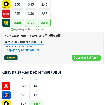
2.58
3.35
2.45
2.55
3.30
2.37
2.60
3.40
2.50
Najwyższy w danym wyniku
Najwyższy kurs na wygraną Mjallby AIF
kurs 2.60 × 100 zł = 228,80 zł
potencjalnej wygranej
+ najwyższy bonus 600 zł
Zagraj w Betfan
Reklama
Kursy na zakład bez remisu (DNB)
1
2
1.90
1.80
1.90
1.80
1.77
1.87