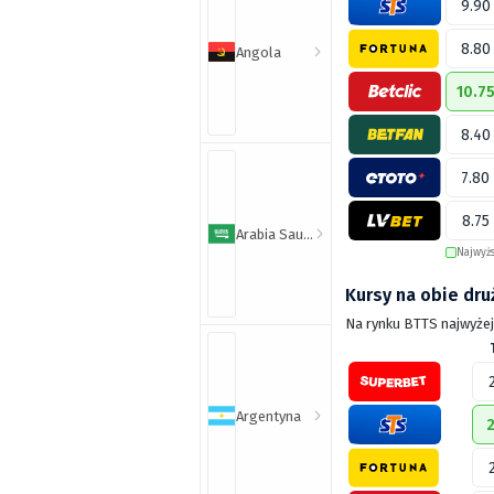
9.90
8.80
Angola
10.7
8.40
7.80
8.75
Arabia Saudyjska
Najwyż
Kursy na obie dru
Na rynku BTTS najwyżej 
Argentyna
2