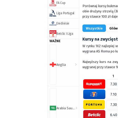
FA Cup
Porównaj kursy bukmach
obie drużyny strzelą (
Liga Portugal
przy stawce 100 zł daje
Eredivisie
Wszystkie
Głów
Betclic I Liga
Kursy na zwycięst
WAŻNE
W rynku 1X2 najlepiej 
wygrana AS Roma po kur
Najwyższy kurs na zwy
Anglia
wygranej przy stawce 
1
7.30
7.10
7.30
Arabia Saudyjska
6.40