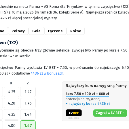
erskie na mecz Parma - AS Roma dla 14 rynków, w tym na zwycięstwo (1X2), l
BTTS) z 10 maja 2026 (w ramach 36. kolejki Serie A). Największa różnica kurs
 428 zł więcej potencjalnej wypłaty.
ne
Połowy
Gole
Łączone
Rożne
wo (1X2)
wyceniane są obecnie trzy główne selekcje: zwycięstwo Parmy po kursie 7.50
sie 1.47 w Betclic.
cięstwo Parmy wystawia LV BET - 7.50, w porównaniu do najniższego 6.40 w
100 zł + dodatkowe
4436 zł w bonusach
.
X
2
Najwyższy kurs na wygraną Parmy
4.25
1.47
kurs 7.50 × 100 zł = 660 zł
potencjalnej wygranej
4.20
1.45
+ najwyższy bonus 4436 zł
Zagraj w LV BET
4.35
1.44
Reklama
4.00
1.47