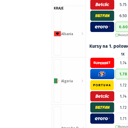
5.75
KRAJE
6.50
6.60
Albania
Najwyż
Kursy na 1. poło
1X
1.74
1.78
Algeria
1.72
1.74
1.72
1.71
Najwyż