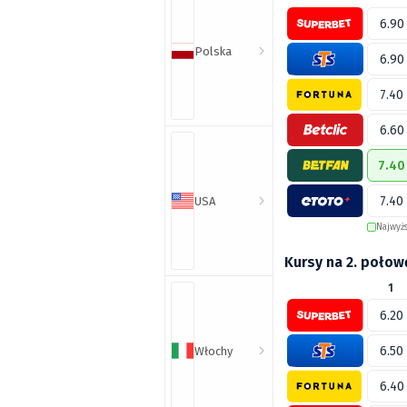
6.90
Polska
6.90
7.40
6.60
7.40
7.40
USA
Najwyż
Kursy na 2. połow
1
6.20
6.50
Włochy
6.40