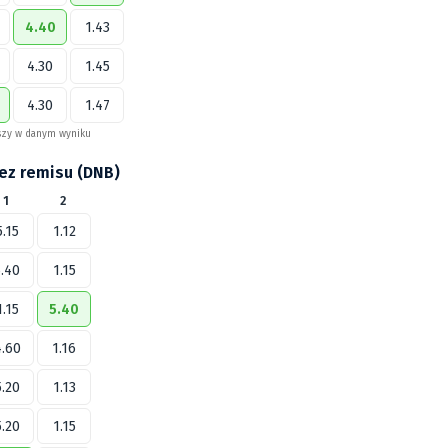
4.40
1.43
4.30
1.45
4.30
1.47
szy w danym wyniku
bez remisu (DNB)
1
2
5.15
1.12
5.40
1.15
1.15
5.40
4.60
1.16
5.20
1.13
5.20
1.15