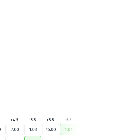
5
+4.5
-5.5
+5.5
-6.5
+6.5
0
7.00
1.03
15.00
1.01
35.00