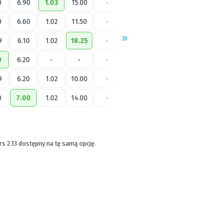
0
6.90
1.03
15.00
-
-
0
6.60
1.02
11.50
-
-
9
6.10
1.02
18.25
-
-
0
6.20
-
-
-
-
9
6.20
1.02
10.00
-
-
0
7.00
1.02
14.00
-
-
urs 2.13 dostępny na tę samą opcję.