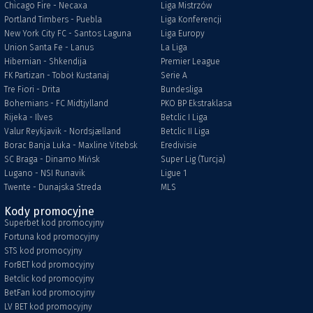
Chicago Fire - Necaxa
Liga Mistrzów
Portland Timbers - Puebla
Liga Konferencji
New York City FC - Santos Laguna
Liga Europy
Union Santa Fe - Lanus
La Liga
Hibernian - Shkendija
Premier League
FK Partizan - Toboł Kustanaj
Serie A
Tre Fiori - Drita
Bundesliga
Bohemians - FC Midtjylland
PKO BP Ekstraklasa
Rijeka - Ilves
Betclic I Liga
Valur Reykjavik - Nordsjælland
Betclic II Liga
Borac Banja Luka - Maxline Vitebsk
Eredivisie
SC Braga - Dinamo Mińsk
Super Lig (Turcja)
Lugano - NSI Runavik
Ligue 1
Twente - Dunajska Streda
MLS
Kody promocyjne
Superbet kod promocyjny
Fortuna kod promocyjny
STS kod promocyjny
ForBET kod promocyjny
Betclic kod promocyjny
BetFan kod promocyjny
LV BET kod promocyjny