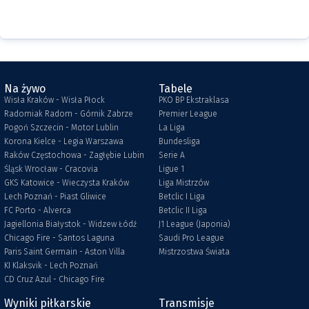
Na żywo
Tabele
Wisła Kraków - Wisła Płock
PKO BP Ekstraklasa
Radomiak Radom - Górnik Zabrze
Premier League
Pogoń Szczecin - Motor Lublin
La Liga
Korona Kielce - Legia Warszawa
Bundesliga
Raków Częstochowa - Zagłębie Lubin
Serie A
Śląsk Wrocław - Cracovia
Ligue 1
GKS Katowice - Wieczysta Kraków
Liga Mistrzów
Lech Poznań - Piast Gliwice
Betclic I Liga
FC Porto - Alverca
Betclic II Liga
Jagiellonia Białystok - Widzew Łódź
J1 League (Japonia)
Chicago Fire - Santos Laguna
Saudi Pro League
Paris Saint Germain - Aston Villa
Mistrzostwa Świata
KI Klaksvik - Lech Poznań
CD Cruz Azul - Chicago Fire
Wyniki piłkarskie
Transmisje